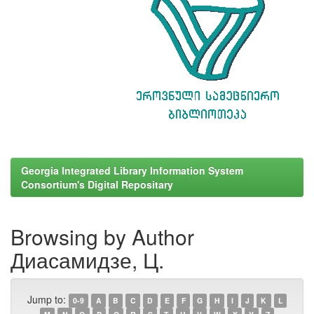
Georgia Integrated Library Information System
Consortium's Digital Repositary
Browsing by Author
Диасамидзе, Ц.
Jump to:
0-9
A
B
C
D
E
F
G
H
I
J
K
L