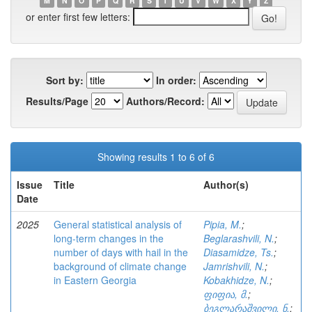
M
N
O
P
Q
R
S
T
U
V
W
X
Y
Z
or enter first few letters:
Sort by:
In order:
Results/Page
Authors/Record:
Showing results 1 to 6 of 6
Issue
Title
Author(s)
Date
2025
General statistical analysis of
Pipia, M.
;
long-term changes in the
Beglarashvili, N.
;
number of days with hail in the
Diasamidze, Ts.
;
background of climate change
Jamrishvili, N.
;
in Eastern Georgia
Kobakhidze, N.
;
ფიფია, მ.
;
ბეგლარაშვილი, ნ.
;