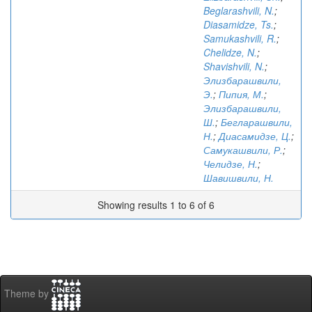
Beglarashvili, N.
;
Diasamidze, Ts.
;
Samukashvili, R.
;
Chelidze, N.
;
Shavishvili, N.
;
Элизбарашвили,
Э.
;
Пипия, М.
;
Элизбарашвили,
Ш.
;
Бегларашвили,
Н.
;
Диасамидзе, Ц.
;
Самукашвили, Р.
;
Челидзе, Н.
;
Шавишвили, Н.
Showing results 1 to 6 of 6
Theme by