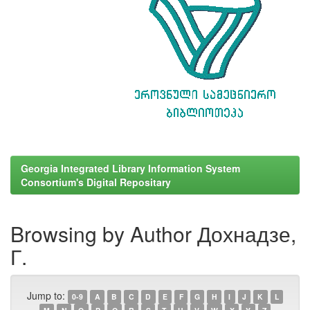
Georgia Integrated Library Information System
Consortium's Digital Repositary
Browsing by Author Дохнадзе,
Г.
Jump to:
0-9
A
B
C
D
E
F
G
H
I
J
K
L