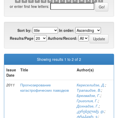
M
N
O
P
Q
R
S
T
U
V
W
X
Y
Z
or enter first few letters:
Sort by:
In order:
Results/Page
Authors/Record:
Showing results 1 to 2 of 2
Issue
Title
Author(s)
Date
2011
Прогнозирование
Кереселидзе, Д.
;
катастрофических паводков
Трапаидзе, В.
;
Брегвадзе, Г.
;
Григолия, Г.
;
Дохнадзе, Г.
;
კერესელიძე, დ.
;
ტრაპაიძე, ვ.
;