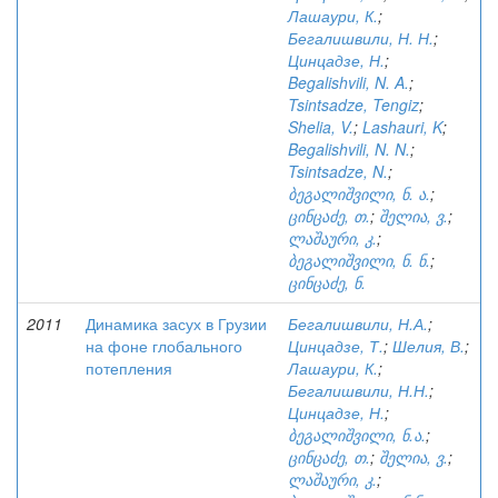
Лашаури, К.
;
Бегалишвили, Н. Н.
;
Цинцадзе, Н.
;
Begalishvili, N. A.
;
Tsintsadze, Tengiz
;
Shelia, V.
;
Lashauri, K
;
Begalishvili, N. N.
;
Tsintsadze, N.
;
ბეგალიშვილი, ნ. ა.
;
ცინცაძე, თ.
;
შელია, ვ.
;
ლაშაური, კ.
;
ბეგალიშვილი, ნ. ნ.
;
ცინცაძე, ნ.
2011
Динамика засух в Грузии
Бегалишвили, Н.А.
;
на фоне глобального
Цинцадзе, Т.
;
Шелия, В.
;
потепления
Лашаури, К.
;
Бегалишвили, Н.Н.
;
Цинцадзе, Н.
;
ბეგალიშვილი, ნ.ა.
;
ცინცაძე, თ.
;
შელია, ვ.
;
ლაშაური, კ.
;