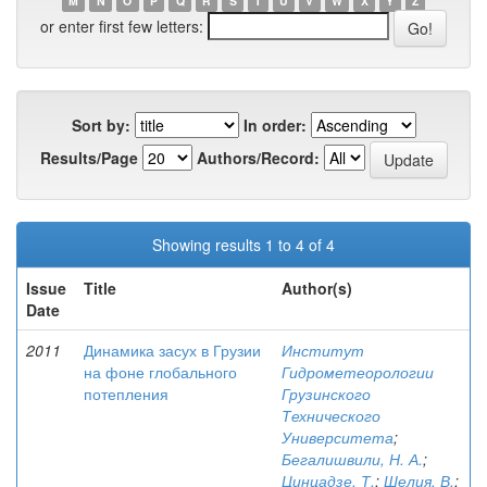
M
N
O
P
Q
R
S
T
U
V
W
X
Y
Z
or enter first few letters:
Sort by:
In order:
Results/Page
Authors/Record:
Showing results 1 to 4 of 4
Issue
Title
Author(s)
Date
2011
Динамика засух в Грузии
Институт
на фоне глобального
Гидрометеорологии
потепления
Грузинского
Технического
Университета
;
Бегалишвили, Н. А.
;
Цинцадзе, Т.
;
Шелия, В.
;