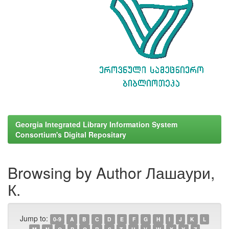
Georgia Integrated Library Information System
Consortium's Digital Repositary
Browsing by Author Лашаури,
К.
Jump to:
0-9
A
B
C
D
E
F
G
H
I
J
K
L