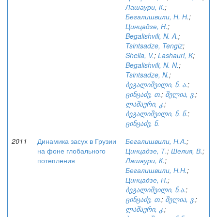
Лашаури, К.
;
Бегалишвили, Н. Н.
;
Цинцадзе, Н.
;
Begalishvili, N. A.
;
Tsintsadze, Tengiz
;
Shelia, V.
;
Lashauri, K
;
Begalishvili, N. N.
;
Tsintsadze, N.
;
ბეგალიშვილი, ნ. ა.
;
ცინცაძე, თ.
;
შელია, ვ.
;
ლაშაური, კ.
;
ბეგალიშვილი, ნ. ნ.
;
ცინცაძე, ნ.
2011
Динамика засух в Грузии
Бегалишвили, Н.А.
;
на фоне глобального
Цинцадзе, Т.
;
Шелия, В.
;
потепления
Лашаури, К.
;
Бегалишвили, Н.Н.
;
Цинцадзе, Н.
;
ბეგალიშვილი, ნ.ა.
;
ცინცაძე, თ.
;
შელია, ვ.
;
ლაშაური, კ.
;