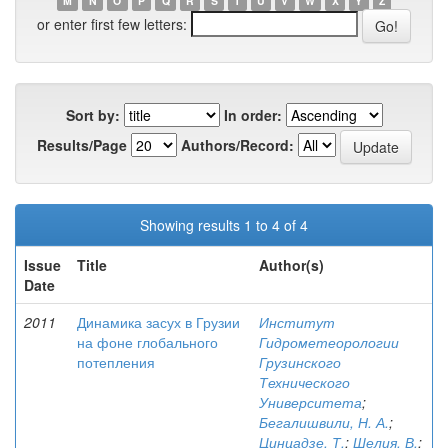
M
N
O
P
Q
R
S
T
U
V
W
X
Y
Z
or enter first few letters:
Sort by:
In order:
Results/Page
Authors/Record:
Showing results 1 to 4 of 4
Issue
Title
Author(s)
Date
2011
Динамика засух в Грузии
Институт
на фоне глобального
Гидрометеорологии
потепления
Грузинского
Технического
Университета
;
Бегалишвили, Н. А.
;
Цинцадзе, Т.
;
Шелия, В.
;