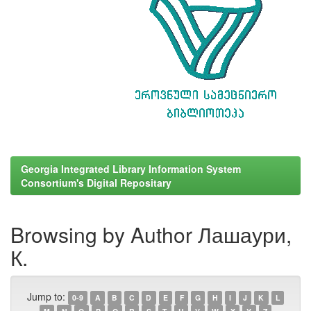
Georgia Integrated Library Information System
Consortium's Digital Repositary
Browsing by Author Лашаури,
К.
Jump to:
0-9
A
B
C
D
E
F
G
H
I
J
K
L