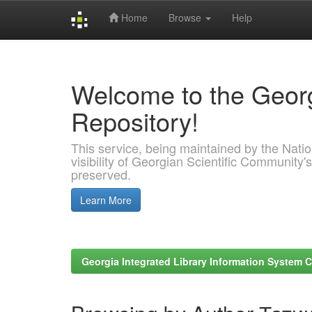
Home
Browse
Help
Skip
navigation
Welcome to the Georg
Repository!
This service, being maintained by the Nation
visibility of Georgian Scientific Community's
preserved.
Learn More
Georgia Integrated Library Information System C