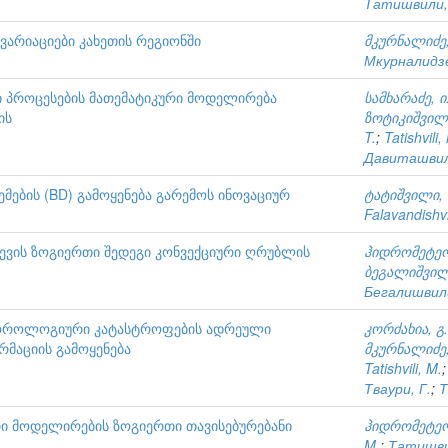
Татишвили,
არიაციები კახეთის რეგიონში
მკურნალიძე,
Мкурналидзе
პროცესების მათემატიკური მოდელირება
სამხარაძე, ი
ის
ზოტიკიშვილი
T.
;
Tatishvili,
Давиташвил
ემების (BD) გამოყენება გარემოს ინოვაციურ
ტატიშვილი, 
Falavandishvil
ევის ზოგიერთი შედეგი კონვექციური ღრუბლის
ჰიდრომეტე
ბეგალიშვილი
Бегалишвили
ოროლოგიური კატასტროფების ადრეული
კორძახია, გ.
რმაციის გამოყენება
მკურნალიძე,
Tatishvili, M.
Тваури, Г.
;
Т
ი მოდელირების ზოგიერთი თავისებურებანი
ჰიდრომეტე
M.
;
Татишви