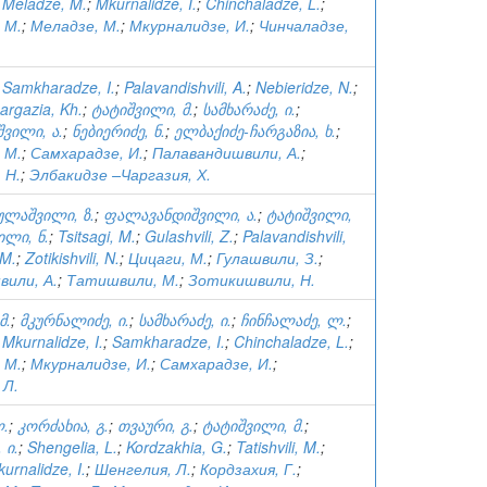
;
Meladze, M.
;
Mkurnalidze, I.
;
Chinchaladze, L.
;
 М.
;
Меладзе, М.
;
Мкурналидзе, И.
;
Чинчаладзе,
;
Samkharadze, I.
;
Palavandishvili, A.
;
Nebieridze, N.
;
argazia, Kh.
;
ტატიშვილი, მ.
;
სამხარაძე, ი.
;
ვილი, ა.
;
ნებიერიძე, ნ.
;
ელბაქიძე-ჩარგაზია, ხ.
;
 М.
;
Самхарадзе, И.
;
Палавандишвили, А.
;
 Н.
;
Элбакидзе –Чаргазия, Х.
ულაშვილი, ზ.
;
ფალავანდიშვილი, ა.
;
ტატიშვილი,
ილი, ნ.
;
Tsitsagi, M.
;
Gulashvili, Z.
;
Palavandishvili,
 M.
;
Zotikishvili, N.
;
Цицаги, М.
;
Гулашвили, З.
;
или, А.
;
Татишвили, М.
;
Зотикишвили, Н.
მ.
;
მკურნალიძე, ი.
;
სამხარაძე, ი.
;
ჩინჩალაძე, ლ.
;
;
Mkurnalidze, I.
;
Samkharadze, I.
;
Chinchaladze, L.
;
 М.
;
Мкурналидзе, И.
;
Самхарадзе, И.
;
 Л.
ლ.
;
კორძახია, გ.
;
თვაური, გ.
;
ტატიშვილი, მ.
;
 ი.
;
Shengelia, L.
;
Kordzakhia, G.
;
Tatishvili, M.
;
urnalidze, I.
;
Шенгелия, Л.
;
Кордзахия, Г.
;