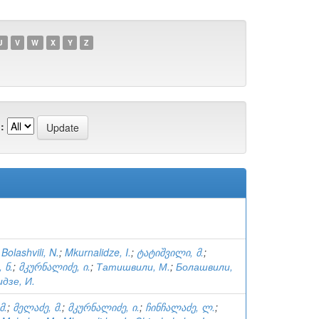
U
V
W
X
Y
Z
:
;
Bolashvili, N.
;
Mkurnalidze, I.
;
ტატიშვილი, მ.
;
 ნ.
;
მკურნალიძე, ი.
;
Татишвили, М.
;
Болашвили,
дзе, И.
მ.
;
მელაძე, მ.
;
მკურნალიძე, ი.
;
ჩინჩალაძე, ლ.
;