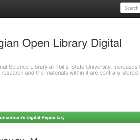
ian Open Library Digital
al Science Library at Tbilisi State University, increases 
 research and the materials within it are centrally stored
onsortium's Digital Repositary