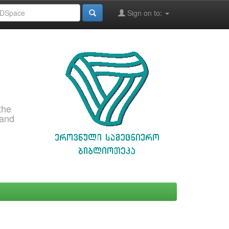
Sign on to:
the
 and