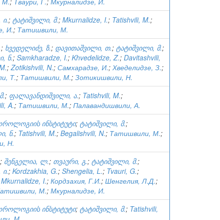
 М.
;
Тваури, Г.
;
Мкурналидзе, И.
 ი.
;
ტატიშვილი, მ.
;
Mkurnalidze, I.
;
Tatishvili, M.
;
, И.
;
Татишвили, М.
.
;
ხვედელიძე, ზ.
;
დავითაშვილი, თ.
;
ტატიშვილი, მ.
;
, ნ.
;
Samkharadze, I.
;
Khvedelidze, Z.
;
Davitashvili,
 M.
;
Zotikishvili, N.
;
Самхарадзе, И.
;
Хведелидзе, З.
;
и, Т.
;
Татишвили, М.
;
Зотикишвили, Н.
მ.
;
ფალავანდიშვილი, ა.
;
Tatishvili, M.
;
i, A.
;
Татишвили, М.
;
Палавандишвили, А.
ოროლოგიის ინსტიტუტი
;
ტატიშვილი, მ.
;
, ნ.
;
Tatishvili, M.
;
Begalishvili, N.
;
Татишвили, М.
;
, Н.
;
შენგელია, ლ.
;
თვაური, გ.
;
ტატიშვილი, მ.
;
 ი.
;
Kordzakhia, G.
;
Shengelia, L.
;
Tvauri, G.
;
;
Mkurnalidze, I.
;
Кордзахия, Г.И.
;
Шенгелия, Л.Д.
;
атишвили, М.
;
Мкурналидзе, И.
ოროლოგიის ინსტიტუტი
;
ტატიშვილი, მ.
;
Tatishvili,
ли, М.