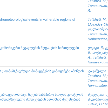
Tatishvili, M.
Татишвили,
Л.
ydrometeorological events in vulnerable regions of
Tatishvili, M.
Elbakidze-Ch
ფალავანდიშ
Татишвили,
Небиеридзе,
კონომიკური ზეგავლენის შეფასების სირთულეები
ციცაგი, მ.
;
გ
მ.
;
ზოტიკიშვ
A.
;
Tatishvili,
Палавандишв
S) თანამგზავრული მონაცემების გამოყენება ამინდის
ტატიშვილი, 
Tatishvili, M.
Татишвили,
Чинчаладзе,
აქართველოს შავი ზღვის სანაპირო ზოლის კონტურის
შენგელია, 
თანამგზავრული მონაცემების ხარისხის შეფასებისა
მკურნალიძე,
Tvauri, G.
;
Mk