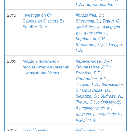
Г.А.
;
Читанава, Рю.
2013
Investigation Of
Kordzakhia, G.
;
Caucasian Glaciers By
Shengelia, L.
;
Tvauri, G.
;
Satellite Date
კორძახია, გ.
;
შენგელი,
ლ.
;
გ.თვაური, ა,
;
Кордзахия, Г.И.
;
Шенгелия, Л.Д.
;
Тваури,
Г.А.
2009
Модель локальной
Кереселидзе, З.А.
;
геомагнитной аномалии
Одилавадзе, Д.Т.
;
Цкалцминда-Уреки
Геладзе, Г.Г.
;
Сандрадзе, Н.Г.
;
Тваури, Г.А.
;
Kereselidze,
Z.
;
Odilavadze, D.
;
Geladze, G.
;
Sudraze, N.
;
Tvauri, G.
;
კერესელიძე,
ზ.
;
ოდილავაძე, დ.
;
გელაძე, გ.
;
სადრაძე, ნ.
;
თვაური, გ.
2017
დისტანციური
შენგელია, ლ.
;