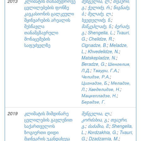
2013
კლიმატის თანამედროვე
შენგელია, ლ.
;
თვაური,
ცვლილებების ფონზე
გ.
;
ჭელიძე, რ.
;
წიგნაძე,
კავკასიონის ცალკეული
ბ.
;
მელაძე, ლ.
;
მყინვარების არეალის
ხვედელიძე, ნ.
;
შესწავლა
მაწკეპლაძე, ნ.
;
ბერაძე,
თანამგზავრული
გ.
;
Shengelia, L.
;
Tvauri,
მონაცემების
G.
;
Chelidze, R.
;
საფუძველზე
Cignadze, B.
;
Meladze,
L.
;
Khvedelidze, N.
;
Matskepladze, N.
;
Beradze, G.
;
Шенгелия,
Л.Д.
;
Тваури, Г.А.
;
Челидзе, Р.А.
;
Цигнадзе, Б.
;
Меладзе,
Л.
;
Хведелидзе, Н.
;
Мацкепладзе, Н.
;
Берадзе, Г.
2019
კლიმატის მიმდინარე
შენგელია, ლ.
;
ცვლილების გავლენით
კორძახია, გ.
;
თვაური,
საქართველოს
გ.
;
ძაძამია, მ.
;
Shengelia,
ზოგიერთი დიდი
L.
;
Kordzakhia, G.
;
Tvauri,
მყინვარის უკანდახევა
G.
;
Dzadzamia, M.
;