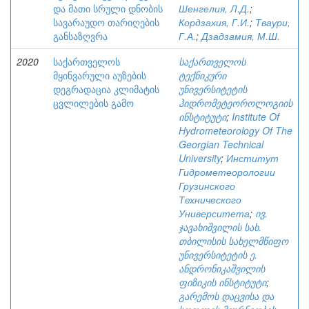
და მათი სრული დნობის
Шенгелия, Л.Д.
;
სავარაუდო თარიღების
Кордзахия, Г.И.
;
Тваури,
განსაზღვრა
Г.А.
;
Дзадзамия, М.Ш.
2020
საქართველოს
საქართველოს
მყინვარული აუზების
ტექნიკური
დეგრადაცია კლიმატის
უნივერსიტეტის
ცვლილების გამო
ჰიდრომეტეოროლოგიის
ინსტიტუტი
;
Institute Of
Hydrometeorology Of The
Georgian Technical
University
;
Институт
Гидрометеорологии
Грузинского
Технического
Университета
;
ივ.
ჯავახიშვილის სახ.
თბილისის სახელმწიფო
უნივერსიტეტის ე.
ანდრონიკაშვილის
ფიზიკის ინსტიტუტი
;
გარემოს დაცვისა და