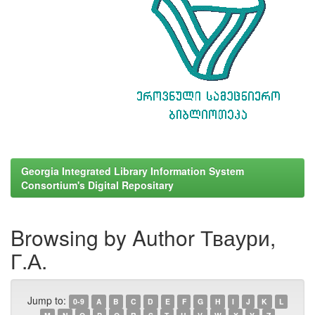
Georgia Integrated Library Information System
Consortium's Digital Repositary
Browsing by Author Тваури,
Г.А.
Jump to:
0-9
A
B
C
D
E
F
G
H
I
J
K
L