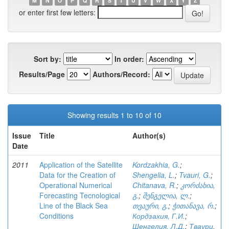
M
N
O
P
Q
R
S
T
U
V
W
X
Y
Z
or enter first few letters:
Sort by:
In order:
Results/Page
Authors/Record:
Showing results 1 to 10 of 10
Issue
Title
Author(s)
Date
2011
Application of the Satellite
Kordzakhia, G.
;
Data for the Creation of
Shengelia, L.
;
Tvauri, G.
;
Operational Numerical
Chitanava, R.
;
კორძახია,
Forecasting Tecnological
გ.
;
შენგელია, ლ.
;
Line of the Black Sea
თვაური, გ.
;
ჭითანავა, რ.
;
Conditions
Кордзахия, Г.И.
;
Шенгелия, Л.Д.
;
Тваури,