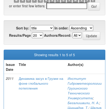
M
N
O
P
Q
R
S
T
U
V
W
X
Y
Z
or enter first few letters:
Sort by:
In order:
Results/Page
Authors/Record:
Showing results 1 to 5 of 5
Issue
Title
Author(s)
Date
2011
Динамика засух в Грузии на
Институт
фоне глобального
Гидрометеорологии
потепления
Грузинского
Технического
Университета
;
Бегалишвили, Н. А.
;
Цинцадзе, Т.
;
Шелия,