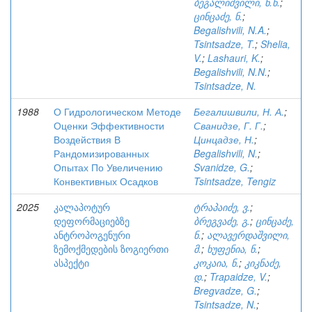
ბეგალიშვილი, ნ.ნ.
;
ცინცაძე, ნ.
;
Begalishvili, N.A.
;
Tsintsadze, T.
;
Shelia,
V.
;
Lashauri, K.
;
Begalishvili, N.N.
;
Tsintsadze, N.
1988
О Гидрологическом Методе
Бегалишвили, Н. А.
;
Оценки Эффективности
Сванидзе, Г. Г.
;
Воздействия В
Цинцадзе, Н.
;
Рандомизированных
Begalishvili, N.
;
Опытах По Увеличению
Svanidze, G.
;
Конвективных Осадков
Tsintsadze, Tengiz
2025
კალაპოტურ
ტრაპაიძე, ვ.
;
დეფორმაციებზე
ბრეგვაძე, გ.
;
ცინცაძე,
ანტროპოგენური
ნ.
;
ალავერდაშვილი,
ზემოქმედების ზოგიერთი
მ.
;
ხუფენია, ნ.
;
ასპექტი
კოკაია, ნ.
;
კიკნაძე,
დ.
;
Trapaidze, V.
;
Bregvadze, G.
;
Tsintsadze, N.
;