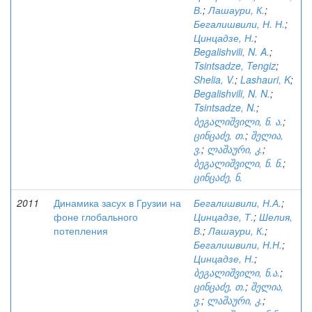
В.
;
Лашаури, К.
;
Бегалишвили, Н. Н.
;
Цинцадзе, Н.
;
Begalishvili, N. A.
;
Tsintsadze, Tengiz
;
Shelia, V.
;
Lashauri, K
;
Begalishvili, N. N.
;
Tsintsadze, N.
;
ბეგალიშვილი, ნ. ა.
;
ცინცაძე, თ.
;
შელია,
ვ.
;
ლაშაური, კ.
;
ბეგალიშვილი, ნ. ნ.
;
ცინცაძე, ნ.
2011
Динамика засух в Грузии на
Бегалишвили, Н.А.
;
фоне глобального
Цинцадзе, Т.
;
Шелия,
потепления
В.
;
Лашаури, К.
;
Бегалишвили, Н.Н.
;
Цинцадзе, Н.
;
ბეგალიშვილი, ნ.ა.
;
ცინცაძე, თ.
;
შელია,
ვ.
;
ლაშაური, კ.
;