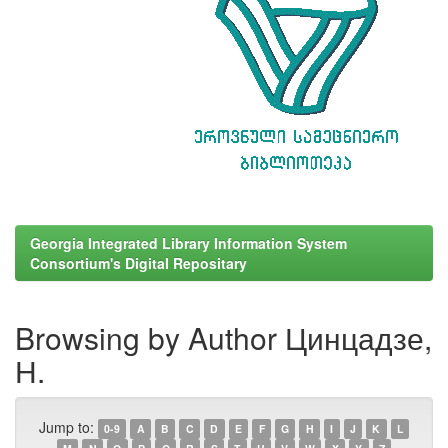
Georgia Integrated Library Information System
Consortium's Digital Repositary
Browsing by Author Цинцадзе,
Н.
Jump to:
0-9
A
B
C
D
E
F
G
H
I
J
K
L