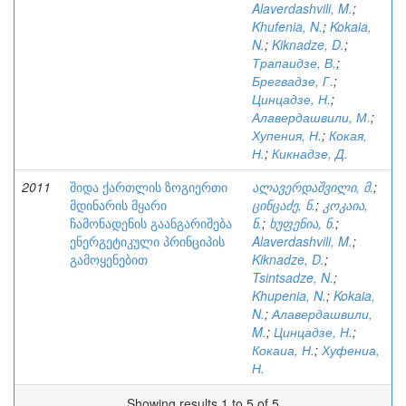
Alaverdashvili, M.
;
Khufenia, N.
;
Kokaia,
N.
;
Kiknadze, D.
;
Трапаидзе, В.
;
Брегвадзе, Г.
;
Цинцадзе, Н.
;
Алавердашвили, М.
;
Хупения, Н.
;
Кокая,
Н.
;
Кикнадзе, Д.
2011
შიდა ქართლის ზოგიერთი
ალავერდაშვილი, მ.
;
მდინარის მყარი
ცინცაძე, ნ.
;
კოკაია,
ჩამონადენის გაანგარიშება
ნ.
;
ხუფენია, ნ.
;
ენერგეტიკული პრინციპის
Alaverdashvili, M.
;
გამოყენებით
Kiknadze, D.
;
Tsintsadze, N.
;
Khupenia, N.
;
Kokaia,
N.
;
Алавердашвили,
M.
;
Цинцадзе, Н.
;
Кокаиа, Н.
;
Хуфениа,
Н.
Showing results 1 to 5 of 5