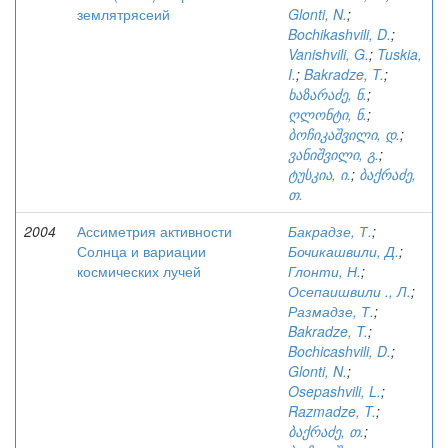
землятрясеий
Glonti, N.
;
Bochikashvili, D.
;
Vanishvili, G.
;
Tuskia,
I.
;
Bakradze, T.
;
ხაზარაძე, ნ.
;
ღლონტი, ნ.
;
ბოჩიკაშვილი, დ.
;
ვანიშვილი, გ.
;
ტუსკია, ი.
;
ბაქრაძე,
თ.
2004
Ассиметрия активности
Бакрадзе, Т.
;
Солнца и вариации
Бочикашвили, Д.
;
космических лучей
Глонти, Н.
;
Осепаишвили ., Л.
;
Размадзе, Т.
;
Bakradze, T.
;
Bochicashvili, D.
;
Glonti, N.
;
Osepashvili, L.
;
Razmadze, T.
;
ბაქრაძე, თ.
;