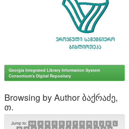
Georgia Integrated Library Information System
Consortium's Digital Repositary
Browsing by Author ბაქრაძე,
თ.
Jump to:
0-9
A
B
C
D
E
F
G
H
I
J
K
L