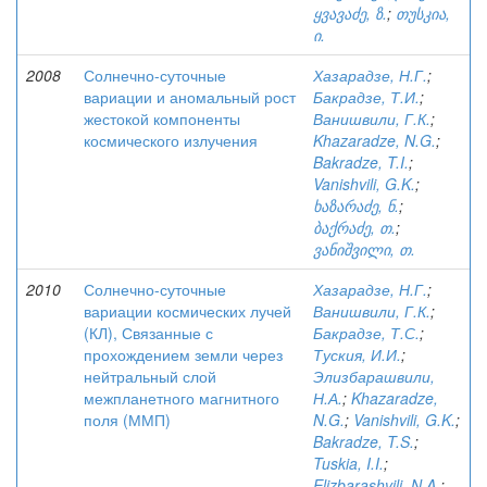
ყვავაძე, ზ.
;
თუსკია,
ი.
2008
Солнечно-суточные
Хазарадзе, Н.Г.
;
вариации и аномальный рост
Бакрадзе, Т.И.
;
жестокой компоненты
Ванишвили, Г.К.
;
космического излучения
Khazaradze, N.G.
;
Bakradze, T.I.
;
Vanishvili, G.K.
;
ხაზარაძე, ნ.
;
ბაქრაძე, თ.
;
ვანიშვილი, თ.
2010
Солнечно-суточные
Хазарадзе, Н.Г.
;
вариации космических лучей
Ванишвили, Г.К.
;
(КЛ), Связанные с
Бакрадзе, Т.С.
;
прохождением земли через
Туския, И.И.
;
нейтральный слой
Элизбарашвили,
межпланетного магнитного
Н.А.
;
Khazaradze,
поля (ММП)
N.G.
;
Vanishvili, G.K.
;
Bakradze, T.S.
;
Tuskia, I.I.
;
Elizbarashvili, N.A.
;