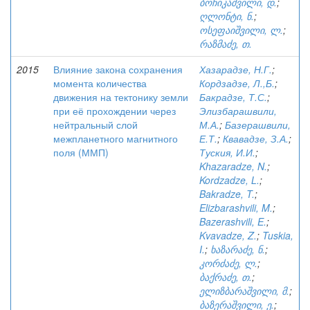
ბოჩიკაშვილი, დ.
;
ღლონტი, ნ.
;
ოსეფაიშვილი, ლ.
;
რაზმაძე, თ.
2015
Влияние закона сохранения
Хазарадзе, Н.Г.
;
момента количества
Кордзадзе, Л.,Б.
;
движения на тектонику земли
Бакрадзе, Т.С.
;
при её прохождении через
Элизбарашвили,
нейтральный слой
М.А.
;
Базерашвили,
межпланетного магнитного
Е.Т.
;
Квавадзе, З.А.
;
поля (ММП)
Туския, И.И.
;
Khazaradze, N.
;
Kordzadze, L.
;
Bakradze, T.
;
Elizbarashvili, M.
;
Bazerashvili, E.
;
Kvavadze, Z.
;
Tuskia,
I.
;
ხაზარაძე, ნ.
;
კორძაძე, ლ.
;
ბაქრაძე, თ.
;
ელიზბარაშვილი, მ.
;
ბაზერაშვილი, ე.
;