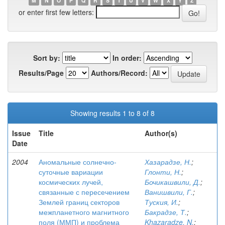
M
N
O
P
Q
R
S
T
U
V
W
X
Y
Z
or enter first few letters:
Sort by:
In order:
Results/Page
Authors/Record:
Showing results 1 to 8 of 8
Issue
Title
Author(s)
Date
2004
Аномальные солнечно-
Хазарадзе, Н.
;
суточные вариации
Глонти, Н.
;
космических лучей,
Бочикашвили, Д.
;
связанные с пересечением
Ванишвили, Г.
;
Землей границ секторов
Туския, И.
;
межпланетного магнитного
Бакрадзе, Т.
;
поля (ММП) и проблема
Khazaradze, N.
;