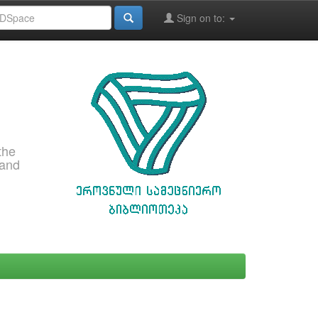
Sign on to:
the
 and