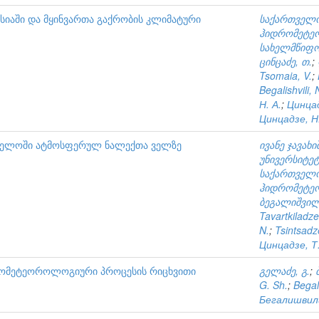
კასიაში და მყინვართა გაქრობის კლიმატური
საქართველო
ჰიდრომეტე
სახელმწიფო
ცინცაძე, თ.
;
Tsomaia, V.
;
Begalishvili, 
Н. А.
;
Цинцад
Цинцадзе, Н.
ველოში ატმოსფერულ ნალექთა ველზე
ივანე ჯავა
უნივერსიტეტ
საქართველო
ჰიდრომეტე
ბეგალიშვილი
Tavartkiladze
N.
;
Tsintsadz
Цинцадзе, Т.
ომეტეოროლოგიური პროცესის რიცხვითი
გელაძე, გ.
;
G. Sh.
;
Begali
Бегалишвили