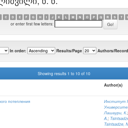
ლიშვილი, ნ. ნ.
C
D
E
F
G
H
I
J
K
L
M
N
O
P
Q
R
S
T
or enter first few letters:
In order:
Results/Page
Authors/Record
Showing results 1 to 10 of 10
Author(s)
ного потепления
Институт Г
Университ
Лашаури, К.
A.
;
Tsintsadz
Tsintsadze, N