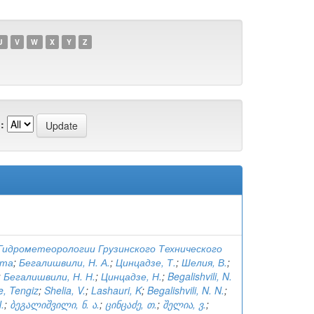
U
V
W
X
Y
Z
:
идрометеорологии Грузинского Технического
ета
;
Бегалишвили, Н. А.
;
Цинцадзе, Т.
;
Шелия, В.
;
;
Бегалишвили, Н. Н.
;
Цинцадзе, Н.
;
Begalishvili, N.
e, Tengiz
;
Shelia, V.
;
Lashauri, K
;
Begalishvili, N. N.
;
.
;
ბეგალიშვილი, ნ. ა.
;
ცინცაძე, თ.
;
შელია, ვ.
;