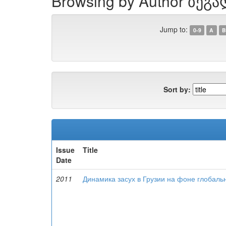
Browsing by Author ბეგა
Jump to:
0-9
A
B
Sort by:
Issue
Title
Date
2011
Динамика засух в Грузии на фоне глобаль