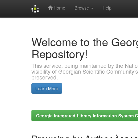
Home
Browse
Help
Skip
navigation
Welcome to the Georg
Repository!
This service, being maintained by the Nation
visibility of Georgian Scientific Community's
preserved.
Learn More
Georgia Integrated Library Information System C