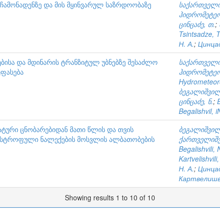
ჩამონადენზე და მის მყინვარულ საზრდოობაზე
საქართველო
ჰიდრომეტე
ცინცაძე, თ.
;
Tsintsadze, T
Н. А.
;
Цинцад
ებისა და მდინარის ტრანზიტულ უბნებზე შესაძლო
საქართველო
ეფასება
ჰიდრომეტე
Hydrometeoro
ბეგალიშვილი
ცინცაძე, ნ.
;
B
Begalishvil, i
ატური ცნობარებიდან მათი წლის და თვის
ბეგალიშვილი
ტასტროფული ნალექების მოსვლის ალბათობების
ქართველიშვ
Begalishvili, 
Kartvelishvili,
Н. А.
;
Цинцад
Картвелишв
Showing results 1 to 10 of 10