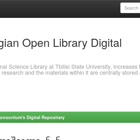
ian Open Library Digital
al Science Library at Tbilisi State University, increases 
 research and the materials within it are centrally stored
onsortium's Digital Repositary