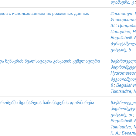
ლაშაური, კ.
дков с использованием их режимных данных
Институт Г
Университе
Ш.
;
Цинцадзе
Цинцадзе, Н.
Begalishvili, 
ბერიტაშვილი
ცინცაძე, ნ.
ა ნენსკრას წყალსაცავთა კასკადის კუმულაციური
საქართველო
ჰიდრომეტე
Hydrometeoro
ბეგალიშვილი
ნ.
;
Begalishvil
Tsintsadze, N
რობებში მდინარეთა ჩამონადენის ფორმირება
საქართველო
ჰიდრომეტე
ცინცაძე, თ.
;
Begalishvili, 
Tsintsadze, N
К. А.
;
Бегали