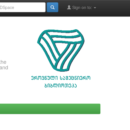
Sign on to:
the
 and