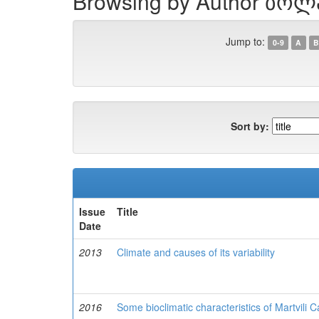
Browsing by Author ბოლ
Jump to:
0-9
A
B
Sort by:
Issue
Title
Date
2013
Climate and causes of its variability
2016
Some bioclimatic characteristics of Martvili