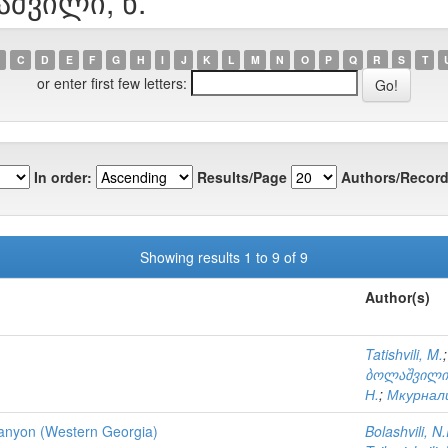
აშვილი, ნ.
C
D
E
F
G
H
I
J
K
L
M
N
O
P
Q
R
S
T
or enter first few letters:
In order:
Results/Page
Authors/Record
Showing results 1 to 9 of 9
Author(s)
Tatishvili, M.
ბოლაშვილი,
Н.
;
Мкурнали
 Canyon (Western Georgia)
Bolashvili, N