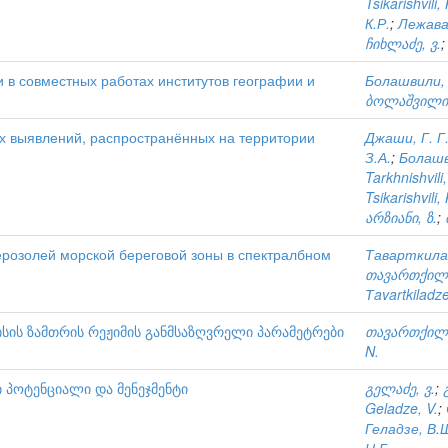
Tsikarishvili,
К.Р.
;
Лежава
ჩიხლაძე, ვ.
 в совместных работах институтов географии и
Болашвили, 
ბოლაშვილი,
х выявлений, распространённых на территории
Джаши, Г. Г
З.А.
;
Болашв
Tarkhnishvili
Tsikarishvili,
არზიანი, ზ.
;
розолей морской береговой зоны в спектралбном
Таварткилад
თავართქილა
Тavartkiladze
ის ზამთრის რეჟიმის განმსაზღვრელი პარამეტრები
თავართქილა
N.
პოტენციალი და მენეჯმენტი
გელაძე, ვ.
;
Geladze, V.
;
Геладзе, В.