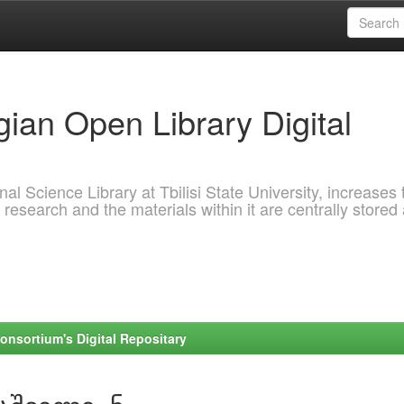
ian Open Library Digital
al Science Library at Tbilisi State University, increases 
 research and the materials within it are centrally stored
onsortium's Digital Repositary