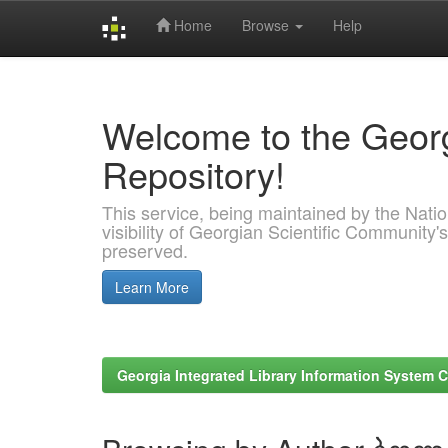
Home
Browse
Help
Skip
navigation
Welcome to the Georg
Repository!
This service, being maintained by the Nation
visibility of Georgian Scientific Community's
preserved.
Learn More
Georgia Integrated Library Information System C