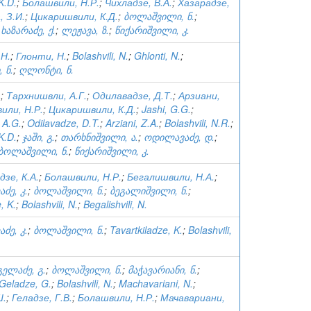
 K.D.
;
Болашвили, Н.Р.
;
Чихладзе, В.А.
;
Хазарадзе,
, З.И.
;
Цикаришвили, К.Д.
;
ბოლაშვილი, ნ.
;
;
ხაზარაძე, ქ.
;
ლეჟავა, ზ.
;
წიქარიშვილი, კ.
Н.
;
Глонти, Н.
;
Bolashvili, N.
;
Ghlonti, N.
;
 ნ.
;
ღლონტი, ნ.
.
;
Тархнишвли, А.Г.
;
Одилавадзе, Д.Т.
;
Арзиани,
или, Н.Р.
;
Цикаришвили, К.Д.
;
Jashi, G.G.
;
, A.G.
;
Odilavadze, D.T.
;
Arziani, Z.A.
;
Bolashvili, N.R.
;
 K.D.
;
ჯაში, გ.
;
თარხნიშვილი, ა.
;
ოდილავაძე, დ.
;
ბოლაშვილი, ნ.
;
წიქარიშვილი, კ.
зе, К.А.
;
Болашвили, Н.Р.
;
Бегалишвили, Н.А.
;
ძე, კ.
;
ბოლაშვილი, ნ.
;
ბეგალიშვილი, ნ.
;
, K.
;
Bolashvili, N.
;
Begalishvili, N.
ძე, კ.
;
ბოლაშვილი, ნ.
;
Tavartkiladze, K.
;
Bolashvili,
გელაძე, გ.
;
ბოლაშვილი, ნ.
;
მაჭავარიანი, ნ.
;
Geladze, G.
;
Bolashvili, N.
;
Machavariani, N.
;
Ш.
;
Геладзе, Г.В.
;
Болашвили, Н.Р.
;
Мачавариани,