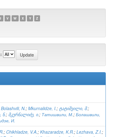
U
V
W
X
Y
Z
:
;
Bolashvili, N.
;
Mkurnalidze, I.
;
ტატიშვილი, მ.
;
 ნ.
;
მკურნალიძე, ი.
;
Татишвили, М.
;
Болашвили,
дзе, И.
.R.
;
Chikhladze, V.A.
;
Khazaradze, K.R.
;
Lezhava, Z.I.
;