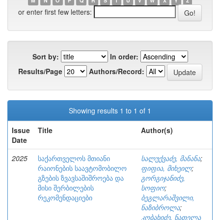
M
N
O
P
Q
R
S
T
U
V
W
X
Y
Z
or enter first few letters:
Sort by:
In order:
Results/Page
Authors/Record:
Showing results 1 to 1 of 1
Issue
Title
Author(s)
Date
2025
საქართველოს მთიანი
სალუქვაძე, მანანა
;
რაიონების საავტომობილო
ფიფია, მიხეილ
;
გზების ზვავსაშიშროება და
გორგიჯანიძე,
მისი შერბილების
სოფიო
;
რეკომენდაციები
ბეგლარაშვილი,
ნაზიბროლა
;
კობახიძე, ნათელა