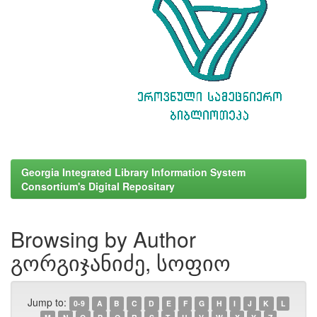
Georgia Integrated Library Information System
Consortium's Digital Repositary
Browsing by Author
გორგიჯანიძე, სოფიო
Jump to:
0-9
A
B
C
D
E
F
G
H
I
J
K
L