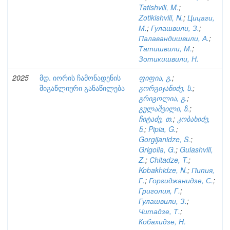
Tatishvili, M.
;
Zotikishvili, N.
;
Цицаги,
М.
;
Гулашвили, З.
;
Палавандишвили, А.
;
Татишвили, М.
;
Зотикишвили, Н.
2025
მდ. იორის ჩამონადენის
ფიფია, გ.
;
შიგაწლიური განაწილება
გორგიჯანიძე, ს.
;
გრიგოლია, გ.
;
გულაშვილი, ზ.
;
ჩიტაძე, თ.
;
კობახიძე,
ნ.
;
Pipia, G.
;
Gorgijanidze, S.
;
Grigolia, G.
;
Gulashvili,
Z.
;
Chitadze, T.
;
Kobakhidze, N.
;
Пипия,
Г.
;
Горгиджанидзе, С.
;
Григолия, Г.
;
Гулашвили, З.
;
Читадзе, Т.
;
Кобахидзе, Н.