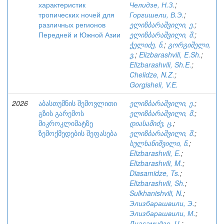
характеристик
Челидзе, Н.З.
;
тропических ночей для
Горгишели, В.Э.
;
различных регионов
ელიზბარაშვილი, ე.
;
Передней и Южной Азии
ელიზბარაშვილი, შ.
;
ჭელიძე, ნ.
;
გორგიშელი,
ვ.
;
Elizbarashvili, E.Sh.
;
Elizbarashvili, Sh.E.
;
Chelidze, N.Z.
;
Gorgisheli, V.E.
2026
აბასთუმნის შემოვლითი
ელიზბარაშვილი, ე.
;
გზის გარემოს
ელიზბარაშვილი, მ.
;
მიკროკლიმატზე
დიასამიძე, ც.
;
ზემოქმედების შეფასება
ელიზბარაშვილი, შ.
;
სულხანიშვილი, ნ.
;
Elizbarashvili, E.
;
Elizbarashvili, M.
;
Diasamidze, Ts.
;
Elizbarashvili, Sh.
;
Sulkhanishvili, N.
;
Элизбарашвили, Э.
;
Элизбарашвили, М.
;
Диасамидзе, Ц.
;