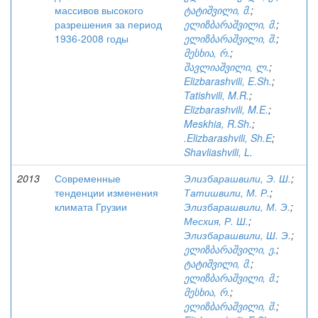
массивов высокого
ტატიშვილი, მ.
;
разрешения за период
ელიზბარაშვილი, მ.
;
1936-2008 годы
ელიზბარაშვილი, შ.
;
მესხია, რ.
;
შავლიაშვილი, ლ.
;
Elizbarashvili, E.Sh.
;
Tatishvili, M.R.
;
Elizbarashvili, M.E.
;
Meskhia, R.Sh.
;
.Elizbarashvili, Sh.E
;
Shavliashvili, L.
2013
Современные
Элизбарашвили, Э. Ш.
;
тенденции изменения
Татишвили, М. Р.
;
климата Грузии
Элизбарашвили, М. Э.
;
Месхия, Р. Ш.
;
Элизбарашвили, Ш. Э.
;
ელიზბარაშვილი, ე.
;
ტატიშვილი, მ.
;
ელიზბარაშვილი, მ.
;
მესხია, რ.
;
ელიზბარაშვილი, შ.
;