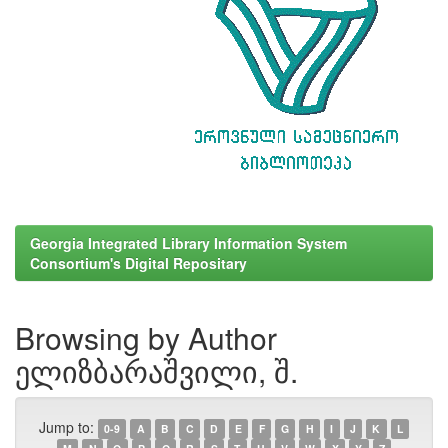
Georgia Integrated Library Information System
Consortium's Digital Repositary
Browsing by Author
ელიზბარაშვილი, შ.
Jump to:
0-9
A
B
C
D
E
F
G
H
I
J
K
L