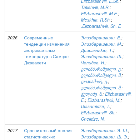
Elizbarashvili, E.Sh.
;
Tatishvili, M.R.
;
Elizbarashvili, M.E.
;
Meskhia, R.Sh.
;
.Elizbarashvili, Sh. E
2026
Современные
Элизбарашвили, Е.
;
тенденции изменения
Элизбарашвили, М.
;
экстремальных
Диасамидзе, Т.
;
температур в Самцхе-
Элизбарашвили, Ш.
;
Джавахети
Челидзе, Н.
;
ელიზბარაშვილი, ე.
;
ელიზბარაშვილი, მ.
;
დიასამიძე, ც.
;
ელიზბარაშვილი, შ.
;
ჭელიძე, ნ.
;
Elizbarashvili,
E.
;
Elizbarashvili, M.
;
Diasamidze, T.
;
Elizbarashvili, Sh.
;
Chelidze, N.
2017
Сравнительный анализ
Элизбарашвили, Э. Ш.
;
статистических
Элизбарашвили, Ш. Э.
;