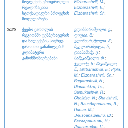
მოვლენის ერთდროული
Elizbarashvili, M.
;
რეალიზაციის
Elizbarashvili, E.
;
სტოქასტიკური პროცესის
Elizbarashvili, Sh.
მოდელირება
2025
ქვემო ქართლის
ელიზბარაშვილი, ე.
;
რეგიონში ტემპერატურის
ფიფია, მ.
;
და ნალექების სივრცე-
ელიზბარაშვილი, შ.
;
დროითი განაწილების
ბეგლარაშვილი, ნ.
;
კლიმატური
დიასამიძე, ც.
;
კანონზომიერებანი
სამუკაშვილი, რ.
;
ჭელიძე, ნ.
;
შავიშვილი,
ნ.
;
Elizbarashvili, E.
;
Pipia,
M.
;
Elizbarashvili, Sh.
;
Beglarashvili, N.
;
Diasamidze, Ts.
;
Samukashvili, R.
;
Chelidze, N.
;
Shavishvili,
N.
;
Элизбарашвили, Э.
;
Пипия, М.
;
Элизбарашвили, Ш.
;
Бегларашвили, Н.
;
Диасамидзе, Ц.
;