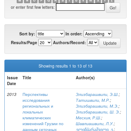
M
N
O
P
Q
R
S
T
U
V
W
X
Y
Z
or enter first few letters:
Sort by:
In order:
Results/Page
Authors/Record:
Showing results 1 to 13 of 13
Issue
Title
Author(s)
Date
2013
Перспективы
Элизбарашвили, Э.Ш.
;
исследования
Татишвили, М.Р.
;
региональных и
Элизбарашвили, М.Э.
;
локальных
Элизбарашвили, Ш. Э.
;
климатических
Месхия, Р.Ш.
;
изменений Грузии по
Шавлиашвили, Л.У.
;
данным сеточных
ელიზბარაშვილი, ე.
;