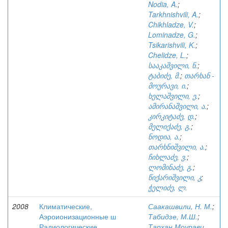
Nodia, A.
;
Tarkhnishvili, A.
;
Chikhladze, V.
;
Lominadze, G.
;
Tsikarishvili, K.
;
Chelidze, L.
;
სააკაშვილი, ნ.
;
ტაბიძე, მ.
;
თარხან -
მოურავი, ი.
;
ხელაშვილი, ე.
;
ამირანაშვილი, ა.
;
კირკიტაძე, დ.
;
მელიქაძე, გ.
;
ნოდია, ა.
;
თარხნიშვილი, ა.
;
ჩიხლაძე, ვ.
;
ლომინაძე, გ.
;
წიქარიშვილი, კ
;
ჭელიძე, ლ.
2008
Климатические,
Саакашвили, Н. М.
;
Аэроионизационные ш
Табидзе, М.Ш.
;
Радиологические
Тархан Моурави,