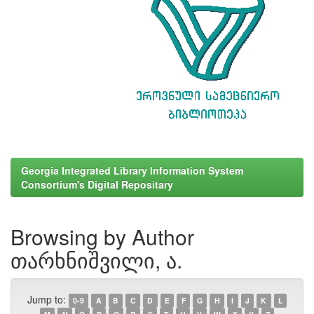
Georgia Integrated Library Information System
Consortium's Digital Repositary
Browsing by Author
თარხნიშვილი, ა.
Jump to:
0-9
A
B
C
D
E
F
G
H
I
J
K
L