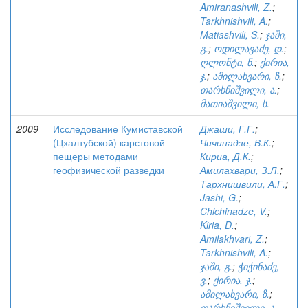
Amiranashvili, Z.
;
Tarkhnishvili, A.
;
Matiashvili, S.
;
ჯაში,
გ.
;
ოდილავაძე, დ.
;
ღლონტი, ნ.
;
ქირია,
ჯ.
;
ამილახვარი, ზ.
;
თარხნიშვილი, ა.
;
მათიაშვილი, ს.
2009
Исследование Кумиставской
Джаши, Г.Г.
;
(Цхалтубской) карстовой
Чичинадзе, В.К.
;
пещеры методами
Кириа, Д.К.
;
геофизической разведки
Амилахвари, З.Л.
;
Тархнишвили, А.Г.
;
Jashi, G.
;
Chichinadze, V.
;
Kiria, D.
;
Amilakhvari, Z.
;
Tarkhnishvili, A.
;
ჯაში, გ.
;
ჭიჭინაძე,
ვ.
;
ქირია, ჯ.
;
ამილახვარი, ზ.
;
თარხნიშვილი, ა.