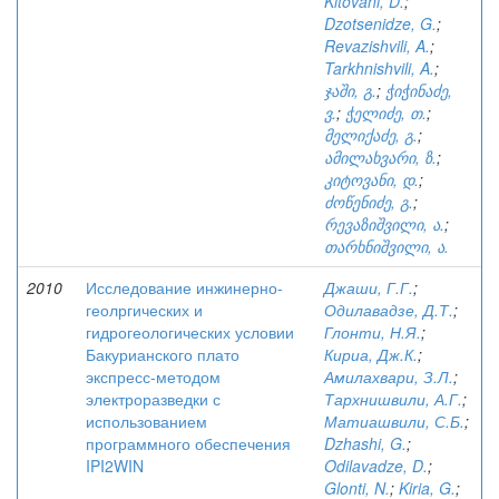
Kitovani, D.
;
Dzotsenidze, G.
;
Revazishvili, A.
;
Tarkhnishvili, A.
;
ჯაში, გ.
;
ჭიჭინაძე,
ვ.
;
ჭელიძე, თ.
;
მელიქაძე, გ.
;
ამილახვარი, ზ.
;
კიტოვანი, დ.
;
ძოწენიძე, გ.
;
რევაზიშვილი, ა.
;
თარხნიშვილი, ა.
2010
Исследование инжинерно-
Джаши, Г.Г.
;
геолргических и
Одилавадзе, Д.Т.
;
гидрогеологических условии
Глонти, Н.Я.
;
Бакурианского плато
Кириа, Дж.К.
;
экспресс-методом
Амилахвари, З.Л.
;
электроразведки с
Тархнишвили, А.Г.
;
использованием
Матиашвили, С.Б.
;
программного обеспечения
Dzhashi, G.
;
IPI2WIN
Odilavadze, D.
;
Glonti, N.
;
Kiria, G.
;