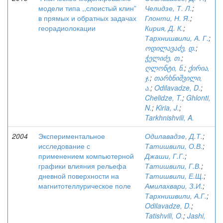
модели типа ,,слоистый клин”
Челидзе, Т. Л.
;
в прямых и обратных задачах
Глонти, Н. Я.
;
георадиолокации
Кирия, Д. К.
;
Тархнишвили, А. Г.
;
ოდილავაძე, დ.
;
ჭელიძე, თ.
;
ღლონტი, ნ.
;
ქირია,
ჯ.
;
თარხნიშვილი,
ა.
;
Odilavadze, D.
;
Chelidze, T.
;
Ghlonti,
N.
;
Kiria, J.
;
Tarkhnishvili, A.
2004
Экспериментальное
Одилавадзе, Д.Т.
;
исследование с
Татишвили, О.В.
;
применением компьютерной
Джаши, Г.Г.
;
графики влияния рельефа
Татишвили, Г.В.
;
дневной поверхности на
Татишвили, Е.Щ.
;
магнитотеллурическое поле
Амилахвари, З.И.
;
Тархнишвили, А.Г.
;
Odilavadze, D.
;
Tatishvili, O.
;
Jashi,