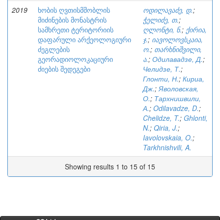
2019
ხობის ღვთისმშობლის
ოდილავაძე, დ.
;
მიძინების მონასტრის
ჭელიძე, თ.
;
სამხრეთი ტერიტორიის
ღლონტი, ნ.
;
ქირია,
დაფარული არქეოლოგიური
ჯ.
;
იავოლოვსკაია,
ძეგლების
ო.
;
თარხნიშვილი,
გეორადიოლოკაციური
ა.
;
Одилавадзе, Д.
;
ძიების შედეგები
Челидзе, Т.
;
Глонти, Н.
;
Кириа,
Дж.
;
Яволовская,
О.
;
Тархнишвили,
А.
;
Odilavadze, D.
;
Chelidze, T.
;
Ghlonti,
N.
;
Qiria, J.
;
Iavolovskaia, O.
;
Tarkhnishvili, A.
Showing results 1 to 15 of 15