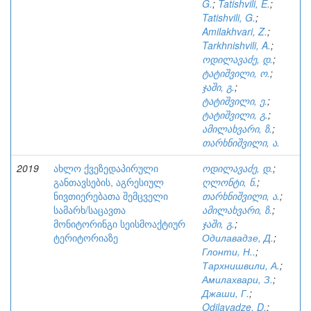
G.
;
Tatishvili, E.
;
Tatishvili, G.
;
Amilakhvari, Z.
;
Tarkhnishvili, A.
;
ოდილავაძე, დ.
;
ტატიშვილი, ო.
;
ჯაში, გ.
;
ტატიშვილი, ე.
;
ტატიშვილი, გ.
;
ამილახვარი, ზ.
;
თარხნიშვილი, ა.
2019
ახლო ქვეზედაპირული
ოდილავაძე, დ.
;
განთავსების, აგრესიულ
ღლონტი, ნ.
;
ნივთიერებათა შემცველი
თარხნიშვილი, ა.
;
სამარხ/საცავთა
ამილახვარი, ზ.
;
მონიტორინგი სეისმოაქტიურ
ჯაში, გ.
;
ტერიტორიაზე
Одилавадзе, Д.
;
Глонти, Н..
;
Тархнишвили, А.
;
Амилахвари, З.
;
Джаши, Г.
;
Odilavadze, D.
;