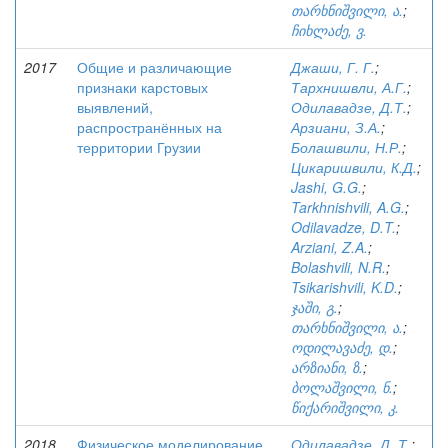
თარხნიშვილი, ა.
;
ჩიხლაძე, ვ.
2017
Общие и различающие
Джаши, Г. Г.
;
признаки карстовых
Тархнишвли, А.Г.
;
выявлений,
Одилавадзе, Д.Т.
;
распространённых на
Арзиани, З.А.
;
территории Грузии
Болашвили, Н.Р.
;
Цикаришвили, К.Д.
;
Jashi, G.G.
;
Tarkhnishvili, A.G.
;
Odilavadze, D.T.
;
Arziani, Z.A.
;
Bolashvili, N.R.
;
Tsikarishvili, K.D.
;
ჯაში, გ.
;
თარხნიშვილი, ა.
;
ოდილავაძე, დ.
;
არზიანი, ზ.
;
ბოლაშვილი, ნ.
;
წიქარიშვილი, კ.
2018
Физическое моделирование
Одилавадзе, Д. Т.
;