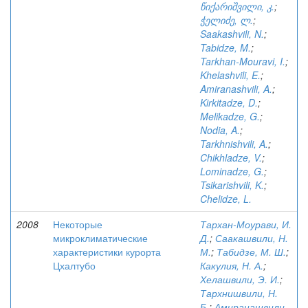
წიქარიშვილი, კ.
;
ჭელიძე, ლ.
;
Saakashvili, N.
;
Tabidze, M.
;
Tarkhan-Mouravi, I.
;
Khelashvili, E.
;
Amiranashvili, A.
;
Kirkitadze, D.
;
Melikadze, G.
;
Nodia, A.
;
Tarkhnishvili, A.
;
Chikhladze, V.
;
Lominadze, G.
;
Tsikarishvili, K.
;
Chelidze, L.
2008
Некоторые
Тархан-Моурави, И.
микроклиматические
Д.
;
Саакашвили, Н.
характеристики курорта
М.
;
Табидзе, М. Ш.
;
Цхалтубо
Какулия, Н. А.
;
Хелашвили, Э. И.
;
Тархнишвили, Н.
Б.
;
Амиранашвили,