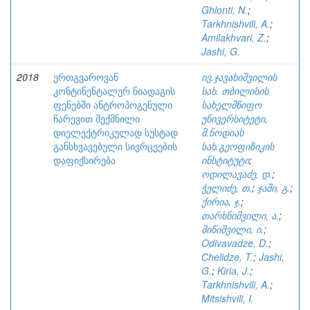
Ghlonti, N.
;
Tarkhnishvili, A.
;
Amilakhvari, Z.
;
Jashi, G.
2018
ერთგვაროვან
ივ.ჯავახიშვილის
კონტინენტალურ ნიადაგის
სახ. თბილისის
ფენებში ანტროპოგენული
სახელმწიფო
ჩარევით შექმნილი
უნივერსიტეტი,
დიელექტრიკულად სუსტად
მ.ნოდიას
განსხვავებული სივრცეების
სახ.გეოფიზიკის
დაფიქსირება
ინსტიტუტი
;
ოდილავაძე, დ.
;
ჭელიძე, თ.
;
ჯაში, გ.
;
ქირია, ჯ.
;
თარხნიშვილი, ა.
;
მიწიშვილი, ი.
;
Odivavadze, D.
;
Chelidze, T.
;
Jashi,
G.
;
Kiria, J.
;
Tarkhnishvili, A.
;
Mitsishvili, I.