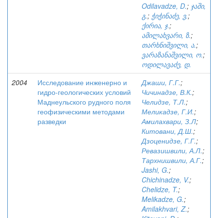
Odilavadze, D.
;
ჯაში,
გ.
;
ჭიჭინაძე, ვ.
;
ქირია, ჯ.
;
ამილახვარი, ზ.
;
თარხნიშვილი, ა.
;
ვარაზანაშვილი, ო.
;
ოდილავაძე, დ.
2004
Исследование инженерно и
Джаши, Г.Г.
;
гидро-геологических условий
Чичинадзе, В.К.
;
Маднеульского рудного поля
Челидзе, Т.Л.
;
геофизическими методами
Меликадзе, Г.И.
;
разведки
Амилахвари, З.Л
;
Китовани, Д.Ш.
;
Дзоценидзе, Г.Г.
;
Ревазишвили, А.Л.
;
Тархнишвили, А.Г.
;
Jashi, G.
;
Chichinadze, V.
;
Chelidze, T.
;
Melikadze, G.
;
Amilakhvari, Z.
;