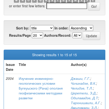
M
N
O
P
Q
R
S
T
U
V
W
X
Y
Z
or enter first few letters:
Sort by:
In order:
Results/Page
Authors/Record:
Showing results 1 to 15 of 15
Issue
Title
Author(s)
Date
2004
Изучение инжинерно-
Джаши, Г.Г.
;
геологических условии
Чичинадзе, В.К.
;
Бугеуьского (Рача) оползня
Челидзе, Т.Л.
;
геофизическими методами
Церетели, Э.Д.
;
разветки
Одилавадзе, Д.Т
;
Тархнишвили, А.Г.
;
Амилхмари, З.Л.
;