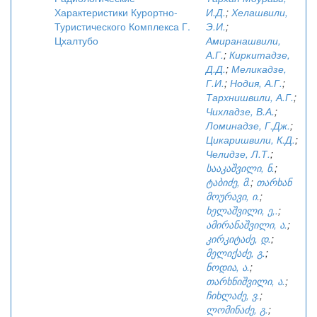
Характеристики Курортно-
И.Д.
;
Хелашвили,
Туристического Комплекса Г.
Э.И.
;
Цхалтубо
Амиранашвили,
А.Г.
;
Киркитадзе,
Д.Д.
;
Меликадзе,
Г.И.
;
Нодия, А.Г.
;
Тархнишвили, А.Г.
;
Чихладзе, В.А.
;
Ломинадзе, Г.Дж.
;
Цикаришвили, К.Д.
;
Челидзе, Л.Т.
;
სააკაშვილი, ნ.
;
ტაბიძე, მ.
;
თარხან
მოურავი, ი.
;
ხელაშვილი, ე,.
;
ამირანაშვილი, ა.
;
კირკიტაძე, დ.
;
მელიქაძე, გ.
;
ნოდია, ა.
;
თარხნიშვილი, ა.
;
ჩიხლაძე, ვ.
;
ლომინაძე, გ.
;