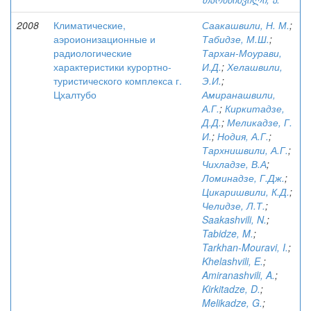
2008
Климатические,
Саакашвили, Н. М.
;
аэроионизационные и
Табидзе, М.Ш.
;
радиологические
Тархан-Моурави,
характеристики курортно-
И.Д.
;
Хелашвили,
туристического комплекса г.
Э.И.
;
Цхалтубо
Амиранашвили,
А.Г.
;
Киркитадзе,
Д.Д.
;
Меликадзе, Г.
И.
;
Нодия, А.Г.
;
Тархнишвили, А.Г.
;
Чихладзе, В.А
;
Ломинадзе, Г.Дж.
;
Цикаришвили, К.Д.
;
Челидзе, Л.Т.
;
Saakashvili, N.
;
Tabidze, M.
;
Tarkhan-Mouravi, I.
;
Khelashvili, E.
;
Amiranashvili, A.
;
Kirkitadze, D.
;
Melikadze, G.
;