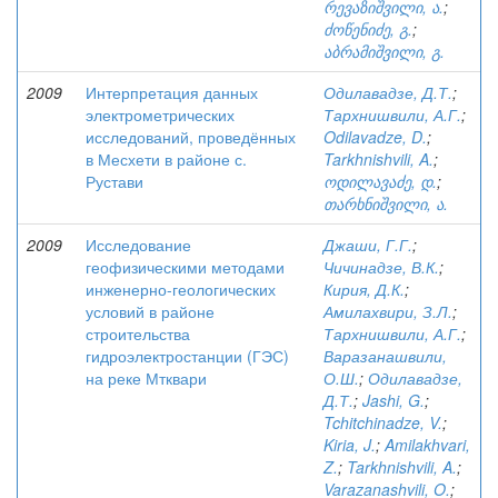
რევაზიშვილი, ა.
;
ძოწენიძე, გ.
;
აბრამიშვილი, გ.
2009
Интерпретация данных
Одилавадзе, Д.Т.
;
электрометрических
Тархнишвили, А.Г.
;
исследований, проведённых
Odilavadze, D.
;
в Месхети в районе с.
Tarkhnishvili, A.
;
Рустави
ოდილავაძე, დ.
;
თარხნიშვილი, ა.
2009
Исследование
Джаши, Г.Г.
;
геофизическими методами
Чичинадзе, В.К.
;
инженерно-геологических
Кирия, Д.К.
;
условий в районе
Амилахвири, З.Л.
;
строительства
Тархнишвили, А.Г.
;
гидроэлектростанции (ГЭС)
Варазанашвили,
на реке Мтквари
О.Ш.
;
Одилавадзе,
Д.Т.
;
Jashi, G.
;
Tchitchinadze, V.
;
Kiria, J.
;
Amilakhvari,
Z.
;
Tarkhnishvili, A.
;
Varazanashvili, O.
;