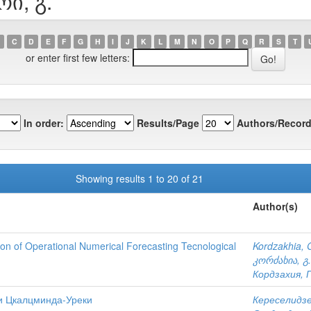
რი, გ.
C
D
E
F
G
H
I
J
K
L
M
N
O
P
Q
R
S
T
or enter first few letters:
In order:
Results/Page
Authors/Record
Showing results 1 to 20 of 21
Author(s)
ation of Operational Numerical Forecasting Tecnological
Kordzakhia, 
კორძახია, გ.
Кордзахия, Г
и Цкалцминда-Уреки
Кереселидзе