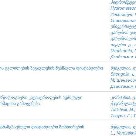
ჰიდრომეტე
Hydrometeoro
Институт Г
Университ
უნივერსიტეტ
გარემოს და
გარემოს ერ
თვაური, გ.
;
Dzadzamia, 
Дзадзамия, 
ის ცვლილების ზეგავლენის შესწავლა დისტანციური
შენგელია, 
Shengelia, L.
M
;
Шенгелия
Дзадзамия, 
ოროლოგიური კატასტროფების ადრეული
კორძახია, გ.
რმაციის გამოყენება
მკურნალიძე,
Tatishvili, M.
Тваури, Г.
;
Т
 თანამგზავრული დისტანციური ზონდირების
შენგელია, 
L.
;
Kordzakhi