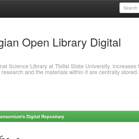
ian Open Library Digital
al Science Library at Tbilisi State University, increases 
 research and the materials within it are centrally stored
onsortium's Digital Repositary