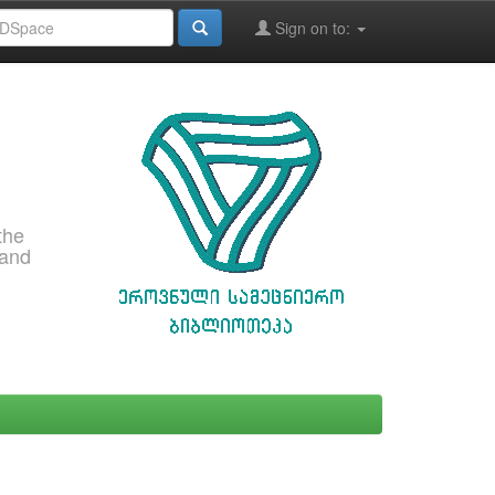
Sign on to:
the
 and