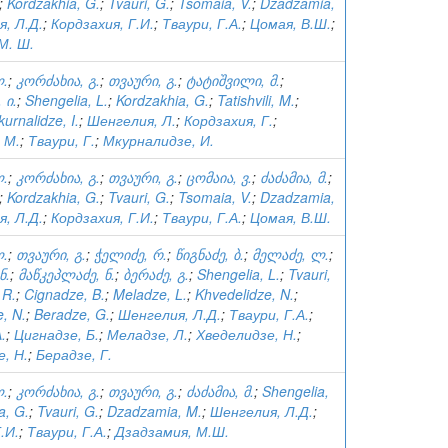
;
Kordzakhia, G.
;
Tvauri, G.
;
Tsomaia, V.
;
Dzadzamia,
, Л.Д.
;
Кордзахия, Г.И.
;
Тваури, Г.А.
;
Цомая, В.Ш.
;
М. Ш.
ლ.
;
კორძახია, გ.
;
თვაური, გ.
;
ტატიშვილი, მ.
;
 ი.
;
Shengelia, L.
;
Kordzakhia, G.
;
Tatishvili, M.
;
urnalidze, I.
;
Шенгелия, Л.
;
Кордзахия, Г.
;
 М.
;
Тваури, Г.
;
Мкурналидзе, И.
ლ.
;
კორძახია, გ.
;
თვაური, გ.
;
ცომაია, ვ.
;
ძაძამია, მ.
;
;
Kordzakhia, G.
;
Tvauri, G.
;
Tsomaia, V.
;
Dzadzamia,
, Л.Д.
;
Кордзахия, Г.И.
;
Тваури, Г.А.
;
Цомая, В.Ш.
ლ.
;
თვაური, გ.
;
ჭელიძე, რ.
;
წიგნაძე, ბ.
;
მელაძე, ლ.
;
ნ.
;
მაწკეპლაძე, ნ.
;
ბერაძე, გ.
;
Shengelia, L.
;
Tvauri,
 R.
;
Cignadze, B.
;
Meladze, L.
;
Khvedelidze, N.
;
, N.
;
Beradze, G.
;
Шенгелия, Л.Д.
;
Тваури, Г.А.
;
.
;
Цигнадзе, Б.
;
Меладзе, Л.
;
Хведелидзе, Н.
;
, Н.
;
Берадзе, Г.
ლ.
;
კორძახია, გ.
;
თვაური, გ.
;
ძაძამია, მ.
;
Shengelia,
a, G.
;
Tvauri, G.
;
Dzadzamia, M.
;
Шенгелия, Л.Д.
;
.И.
;
Тваури, Г.А.
;
Дзадзамия, М.Ш.