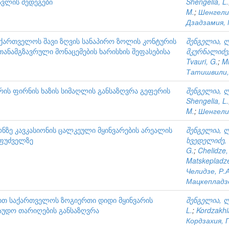
წავლის შედეგები
Shengelia, L.
M.
;
Шенгелия
Дзадзамия, 
აქართველოს შავი ზღვის სანაპირო ზოლის კონტურის
შენგელია, 
თანამგზავრული მონაცემების ხარისხის შეფასებისა
მკურნალიძე,
Tvauri, G.
;
Mk
Татишвили,
რის ფირნის ხაზის სიმაღლის განსაზღვრა გეფერის
შენგელია, 
Shengelia, L.
M.
;
Шенгелия
ზე კავკასიონის ცალკეული მყინვარების არეალის
შენგელია, 
აფუძველზე
ხვედელიძე, 
G.
;
Chelidze,
Matskepladze
Челидзе, Р.А
Мацкепладзе
ით საქართველოს ზოგიერთი დიდი მყინვარის
შენგელია, 
რაუდო თარიღების განსაზღვრა
L.
;
Kordzakhi
Кордзахия, Г