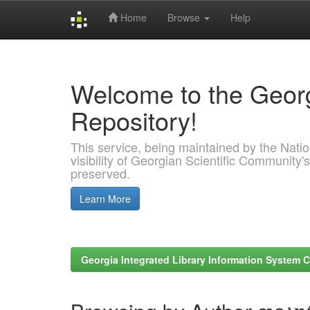
Home
Browse
Help
Skip
navigation
Welcome to the Georg
Repository!
This service, being maintained by the Nation
visibility of Georgian Scientific Community's
preserved.
Learn More
Georgia Integrated Library Information System C