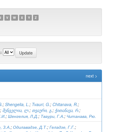
U
V
W
X
Y
Z
:
next >
G.
;
Shengelia, L.
;
Tvauri, G.
;
Chitanava, R.
;
;
შენგელია, ლ.
;
თვაური, გ.
;
ჭითანავა, რ.
;
.И.
;
Шенгелия, Л.Д.
;
Тваури, Г.А.
;
Читанава, Рю.
, З.А.
;
Одилавадзе, Д.Т.
;
Геладзе, Г.Г.
;