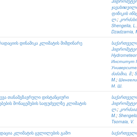
ჰიდრომეტე
ჯავახიשვილის სახ. უნივერსიტეტის ელ. ანდრონიკაשვილის
ფიზიკის ინს
ლ.
;
კორძახია
Shengelia, L.
Dzadzamia, 
რადაციის დინამიკა კლიმატის მიმდინარე
საქართველო
ჰიდრომეტე
Hydrometeoro
Институт Г
Университ
ძაძამია, მ.
;
S
M.
;
Шенгелия
М. Ш.
ევა თანამგზავრული დისტანციური
საქართველო
ბების მონაცემების საფუძველზე კლიმატის
ჰიდრომეტე
ლ.
;
კორძაია,
M.
;
Shengelia
Tsomaia, V.
ადაცია კლიმატის ცვლილების გამო
საქართველო