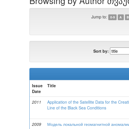
Browsing by Author თვაუ
Jump to:
0-9
A
B
Sort by:
Issue
Title
Date
2011
Application of the Satellite Data for the Cre
Line of the Black Sea Conditions
2009
Модель локальной геомагнитной аномали