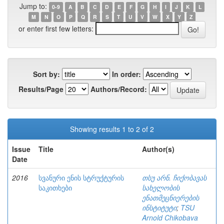
Jump to:
0-9
A
B
C
D
E
F
G
H
I
J
K
L
M
N
O
P
Q
R
S
T
U
V
W
X
Y
Z
or enter first few letters:
Sort by:
In order:
Results/Page
Authors/Record:
Showing results 1 to 2 of 2
Issue
Title
Author(s)
Date
2016
სვანური ენის სტრუქტურის
თსუ არნ. ჩიქობავას
საკითხები
სახელობის
ენათმეცნიერების
ინსტიტუტი
;
TSU
Arnold Chikobava