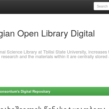
ian Open Library Digital
al Science Library at Tbilisi State University, increases 
 research and the materials within it are centrally stored
onsortium's Digital Repositary