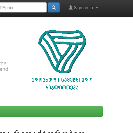
Sign on to:
the
 and