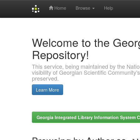
Home
Browse
Help
Skip
navigation
Welcome to the Georg
Repository!
This service, being maintained by the Nation
visibility of Georgian Scientific Community's
preserved.
Learn More
Georgia Integrated Library Information System C