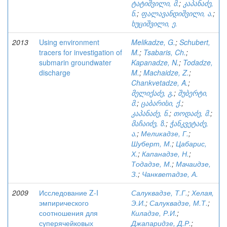
ტატიშვილი, მ.
;
კაპანაძე,
ნ.
;
ფალავანდიშვილი, ა.
;
ხუციშვილი, ე.
2013
Using environment
Melikadze, G.
;
Schubert,
tracers for investigation of
M.
;
Tsabaris, Ch.
;
submarin groundwater
Kapanadze, N.
;
Todadze,
discharge
M.
;
Machaidze, Z.
;
Chankvetadze, A.
;
მელიქაძე, გ.
;
შუბერტი,
მ.
;
ცაბარისი, ქ.
;
კაპანაძე, ნ.
;
თოდაძე, მ.
;
მაჩაიძე, ზ.
;
ჭანკვეტაძე,
ა.
;
Меликадзе, Г.
;
Шуберт, М.
;
Цабарис,
Х.
;
Капанадзе, Н.
;
Тодадзе, М.
;
Мачаидзе,
З.
;
Чанкветадзе, А.
2009
Исследование Z-I
Салуквадзе, Т.Г.
;
Хелая,
эмпирического
Э.И.
;
Салуквадзе, М.Т.
;
соотношения для
Киладзе, Р.И.
;
суперячейковых
Джапаридзе, Д.Р.
;