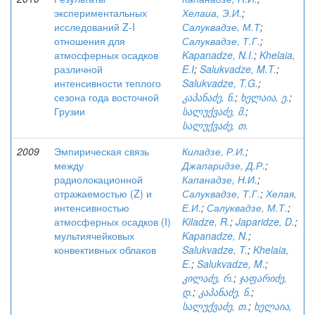
экспериментальных
Хелаиа, Э.И.
;
исследований Z-I
Салуквадзе, М.Т
;
отношения для
Салуквадзе, Т.Г.
;
атмосферных осадков
Kapanadze, N.I.
;
Khelaia,
различной
E.I
;
Salukvadze, M.T.
;
интенсивности теплого
Salukvadze, T.G.
;
сезона года восточной
კაპანაძე, ნ.
;
ხელაია, ე.
;
Грузии
სალუქვაძე, მ.
;
სალუქვაძე, თ.
2009
Эмпирическая связь
Киладзе, Р.И.
;
между
Джапаридзе, Д.Р.
;
радиолокационной
Капанадзе, Н.И.
;
отражаемостью (Z) и
Салуквадзе, Т.Г.
;
Хелая,
интенсивностью
Е.И.
;
Салуквадзе, М.Т.
;
атмосферных осадков (I)
Kiladze, R.
;
Japaridze, D.
;
мультиячейковых
Kapanadze, N.
;
конвективных облаков
Salukvadze, T.
;
Khelaia,
E.
;
Salukvadze, M.
;
კილაძე, რ.
;
ჯაფარიძე,
დ.
;
კაპანაძე, ნ.
;
სალუქვაძე, თ.
;
ხელაია,