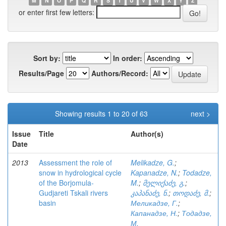
M
N
O
P
Q
R
S
T
U
V
W
X
Y
Z
or enter first few letters:
Sort by:
In order:
Results/Page
Authors/Record:
Showing results 1 to 20 of 63
next >
Issue
Title
Author(s)
Date
2013
Assessment the role of
Melikadze, G.
;
snow in hydrological cycle
Kapanadze, N.
;
Todadze,
of the Borjomula-
M.
;
მელიქაძე, გ.
;
Gudjareti Tskali rivers
კაპანაძე, ნ.
;
თოდაძე, მ.
;
basin
Меликадзе, Г.
;
Капанадзе, Н.
;
Тодадзе,
М.