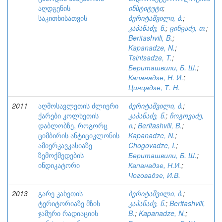
აღდგენის
ინსტიტუტი
;
საკითხისათვის
ბერიტაშვილი, ბ.
;
კაპანაძე, ნ.
;
ცინცაძე, თ.
;
Beritashvili, B.
;
Kapanadze, N.
;
Tsintsadze, T.
;
Бериташвили, Б. Ш.
;
Капанадзе, Н. И.
;
Цинцадзе, Т. Н.
2011
აღმოსავლეთის ძლიერი
ბერიტაშვილი, ბ.
;
ქარები კოლხეთის
კაპანაძე, ნ.
;
ჩოგოვაძე,
დაბლობზე, როგორც
ი.
;
Beritashvili, B.
;
ციმბირის ანტიციკლონის
Kapanadze, N.
;
ამიერკავკასიაზე
Chogovadze, I.
;
ზემოქმედების
Бериташвили, Б. Ш.
;
ინდიკატორი
Капанадзе, Н.И.
;
Чоговадзе, И.В.
2013
გარე კახეთის
ბერიტაშვილი, ბ.
;
ტერიტორიაზე მზის
კაპანაძე, ნ.
;
Beritashvili,
ჯამური რადიაციის
B.
;
Kapanadze, N.
;