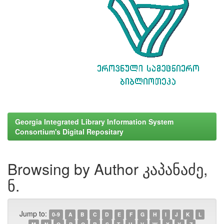
Georgia Integrated Library Information System
Consortium's Digital Repositary
Browsing by Author კაპანაძე,
ნ.
Jump to:
0-9
A
B
C
D
E
F
G
H
I
J
K
L