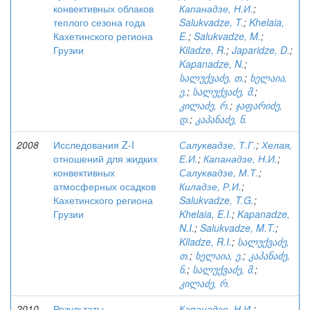
конвективных облаков
Капанадзе, Н.И.
;
теплого сезона года
Salukvadze, T.
;
Khelaia,
Кахетинского региона
E.
;
Salukvadze, M.
;
Грузии
Kiladze, R.
;
Japaridze, D.
;
Kapanadze, N.
;
სალუქვაძე, თ.
;
ხელაია,
ე.
;
სალუქვაძე, მ.
;
კილაძე, რ.
;
ჯაფარიძე,
დ.
;
კაპანაძე, ნ.
2008
Исследования Z-I
Салуквадзе, Т.Г.
;
Хелая,
отношений для жидких
Е.И.
;
Капанадзе, Н.И.
;
конвективных
Салуквадзе, М.Т.
;
атмосферных осадков
Киладзе, Р.И.
;
Кахетинского региона
Salukvadze, T.G.
;
Грузии
Khelaia, E.I.
;
Kapanadze,
N.I.
;
Salukvadze, M.T.
;
Kiladze, R.I.
;
სალუქვაძე,
თ.
;
ხელაია, ე.
;
კაპანაძე,
ნ.
;
სალუქვაძე, მ.
;
კილაძე, რ.
2010
Результаты
Капанадзе, Н.И.
;