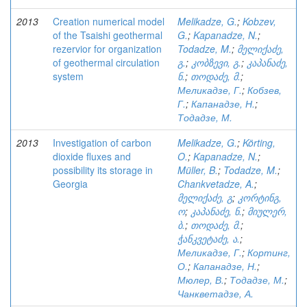
2013
Creation numerical model
Melikadze, G.
;
Kobzev,
of the Tsaishi geothermal
G.
;
Kapanadze, N.
;
rezervior for organization
Todadze, M.
;
მელიქაძე,
of geothermal circulation
გ.
;
კობზევი, გ.
;
კაპანაძე,
system
ნ.
;
თოდაძე, მ.
;
Меликадзе, Г.
;
Кобзев,
Г.
;
Капанадзе, Н.
;
Тодадзе, М.
2013
Investigation of carbon
Melikadze, G.
;
Körting,
dioxide fluxes and
O.
;
Kapanadze, N.
;
possibility its storage in
Müller, B.
;
Todadze, M.
;
Georgia
Chankvetadze, A.
;
მელიქაძე, გ
;
კორტინგ,
ო
;
კაპანაძე, ნ.
;
მიულერ,
ბ.
;
თოდაძე, მ.
;
ჭანკვეტაძე, ა.
;
Меликадзе, Г.
;
Кортинг,
О.
;
Капанадзе, Н.
;
Мюлер, В.
;
Тодадзе, М.
;
Чанкветадзе, А.