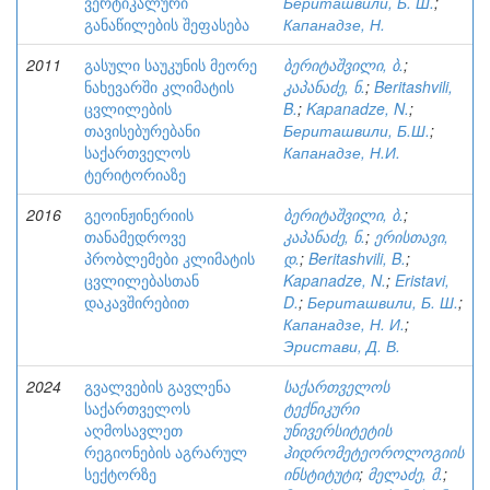
ვერტიკალური
Бериташвили, Б. Ш.
;
განაწილების შეფასება
Капанадзе, Н.
2011
გასული საუკუნის მეორე
ბერიტაშვილი, ბ.
;
ნახევარში კლიმატის
კაპანაძე, ნ.
;
Beritashvili,
ცვლილების
B.
;
Kapanadze, N.
;
თავისებურებანი
Бериташвили, Б.Ш.
;
საქართველოს
Капанадзе, Н.И.
ტერიტორიაზე
2016
გეოინჟინერიის
ბერიტაშვილი, ბ.
;
თანამედროვე
კაპანაძე, ნ.
;
ერისთავი,
პრობლემები კლიმატის
დ.
;
Beritashvili, B.
;
ცვლილებასთან
Kapanadze, N.
;
Eristavi,
დაკავშირებით
D.
;
Бериташвили, Б. Ш.
;
Капанадзе, Н. И.
;
Эристави, Д. В.
2024
გვალვების გავლენა
საქართველოს
საქართველოს
ტექნიკური
აღმოსავლეთ
უნივერსიტეტის
რეგიონების აგრარულ
ჰიდრომეტეოროლოგიის
სექტორზე
ინსტიტუტი
;
მელაძე, მ.
;