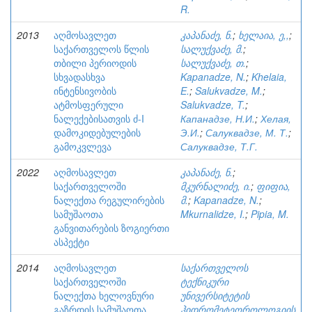
R.
2013
აღმოსავლეთ
კაპანაძე, ნ.
;
ხელაია, ე,,
;
საქართველოს წლის
სალუქვაძე, მ.
;
თბილი პერიოდის
სალუქვაძე, თ.
;
სხვადასხვა
Kapanadze, N.
;
Khelaia,
ინტენსივობის
E.
;
Salukvadze, M.
;
ატმოსფერული
Salukvadze, T.
;
ნალექებისათვის ძ-I
Капанадзе, Н.И.
;
Хелая,
დამოკიდებულების
Э.И.
;
Салуквадзе, М. Т.
;
გამოკვლევა
Салуквадзе, Т.Г.
2022
აღმოსავლეთ
კაპანაძე, ნ.
;
საქართველოში
მკურნალიძე, ი.
;
ფიფია,
ნალექთა რეგულირების
მ.
;
Kapanadze, N.
;
სამუშაოთა
Mkurnalidze, I.
;
Pipia, M.
განვითარების ზოგიერთი
ასპექტი
2014
აღმოსავლეთ
საქართველოს
საქართველოში
ტექნიკური
ნალექთა ხელოვნური
უნივერსიტეტის
გაზრდის სამუშაოთა
ჰიდრომეტეოროლოგიის