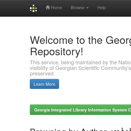
Home
Browse
Help
Skip
navigation
Welcome to the Georg
Repository!
This service, being maintained by the Nation
visibility of Georgian Scientific Community's
preserved.
Learn More
Georgia Integrated Library Information System C