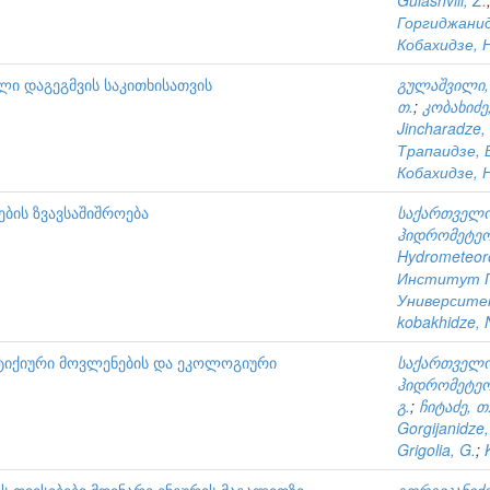
Gulashvili, Z.
Горгиджанид
Кобахидзе, Н
ლი დაგეგმვის საკითხისათვის
გულაშვილი, 
თ.
;
კობახიძე,
Jincharadze,
Трапаидзе, 
Кобахидзе, Н
ების ზვავსაშიშროება
საქართველო
ჰიდრომეტეო
Hydrometeoro
Институт Г
Университ
kobakhidze, 
სტიქიური მოვლენების და ეკოლოგიური
საქართველო
ჰიდრომეტეო
გ.
;
ჩიტაძე, თ
Gorgijanidze,
Grigolia, G.
;