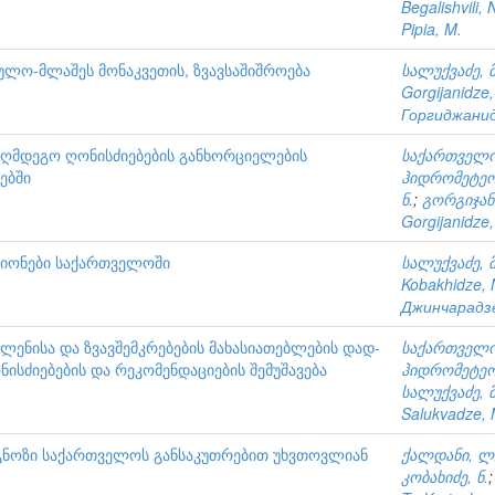
Begalishvili, 
Pipia, M.
ულო-მლაშეს მონაკვეთის, ზვავსაშიშროება
სალუქვაძე, მ
Gorgijanidze,
Горгиджанид
ნააღმდეგო ღონისძიებების განხორციელების
საქართველო
ებში
ჰიდრომეტეო
ნ.
;
გორგიჯანი
Gorgijanidze,
რაიონები საქართველოში
სალუქვაძე, მ
Kobakhidze, 
Джинчарадзе
ვლენისა და ზვავშემკრებების მახასიათებლების დად-
საქართველო
ისძიებების და რეკომენდაციების შემუშავება
ჰიდრომეტეო
სალუქვაძე, მ
Salukvadze, 
ოგნოზი საქართველოს განსაკუთრებით უხვთოვლიან
ქალდანი, ლ
კობახიძე, ნ.