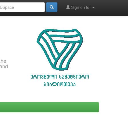
Sign on to:
the
 and