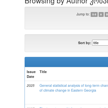
Browsing by Author კობახ
Jump to:
0-9
A
B
Sort by:
Issue
Title
Date
2025
General statistical analysis of long-term cha
of climate change in Eastern Georgia