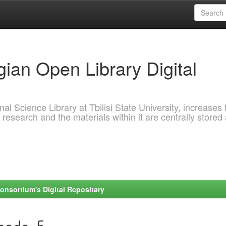
ian Open Library Digital
al Science Library at Tbilisi State University, increases 
 research and the materials within it are centrally stored
onsortium's Digital Repositary