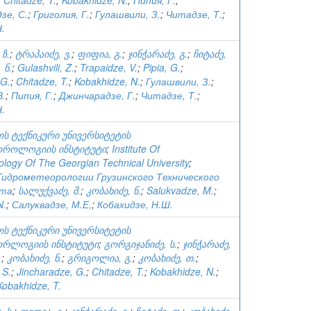
;
Chitadze, T.
;
Kobakhidze, N.
;
Пипия, Г.
;
зе, С.
;
Григолия, Г.
;
Гулашвили, З.
;
Читадзе, Т.
;
.
ზ.
;
ტრაპაიძე, ვ.
;
ფიფია, გ.
;
ჯინჭარაძე, გ.
;
ჩიტაძე,
 ნ.
;
Gulashvili, Z.
;
Trapaidze, V.
;
Pipia, G.
;
 G.
;
Chitadze, T.
;
Kobakhidze, N.
;
Гулашвили, З.
;
В.
;
Пипия, Г.
;
Джинчарадзе, Г.
;
Читадзе, Т.
;
.
ს ტექნიკური უნივერსიტეტის
როლოგიის ინსტიტუტი
;
Institute Of
logy Of The Georgian Technical University
;
идрометеорологии Грузинского Технического
ета
;
სალუქვაძე, მ.
;
კობახიძე, ნ.
;
Salukvadze, M.
;
N.
;
Салуквадзе, М.Е,
;
Кобахидзе, Н.Ш.
ს ტექნიკური უნივერსიტეტის
რლოგიის ინსტიტუტი
;
გორგიჯანიძე, ს.
;
ჯინჭარაძე,
.
;
კობახიძე, ნ.
;
გრიგოლია, გ.
;
კობახიძე, თ.
;
 S.
;
Jincharadze, G.
;
Chitadze, T.
;
Kobakhidze, N.
;
Kobakhidze, T.