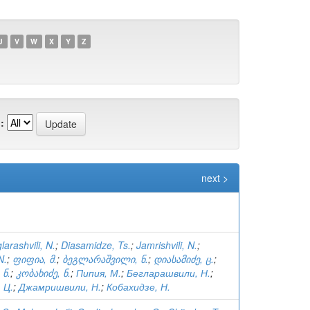
U
V
W
X
Y
Z
:
next >
larashvili, N.
;
Diasamidze, Ts.
;
Jamrishvili, N.
;
N.
;
ფიფია, მ.
;
ბეგლარაშვილი, ნ.
;
დიასამიძე, ც.
;
 ნ.
;
კობახიძე, ნ.
;
Пипия, М.
;
Бегларашвили, Н.
;
 Ц.
;
Джамришвили, Н.
;
Кобахидзе, Н.