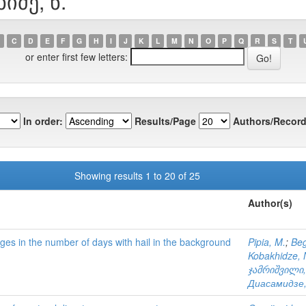
იძე, ნ.
C
D
E
F
G
H
I
J
K
L
M
N
O
P
Q
R
S
T
or enter first few letters:
In order:
Results/Page
Authors/Record
Showing results 1 to 20 of 25
Author(s)
nges in the number of days with hail in the background
Pipia, M.
;
Beg
Kobakhidze, 
ჯამრიშვილი,
Диасамидзе,