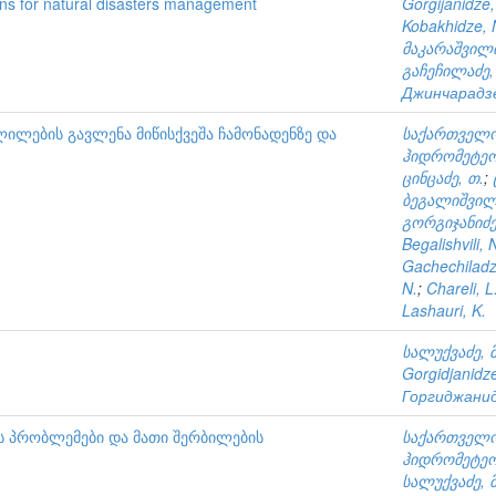
ns for natural disasters management
Gorgijanidze,
Kobakhidze, 
მაკარაშვილი
გაჩეჩილაძე, 
Джинчарадзе
ლების გავლენა მიწისქვეშა ჩამონადენზე და
საქართველო
ჰიდრომეტეო
ცინცაძე, თ.
;
ბეგალიშვილ
გორგიჯანიძე,
Begalishvili,
Gachechiladz
N.
;
Chareli, L
Lashauri, K.
სალუქვაძე, მ
Gorgidjanidze
Горгиджанид
ის პრობლემები და მათი შერბილების
საქართველო
ჰიდრომეტეო
სალუქვაძე, მ