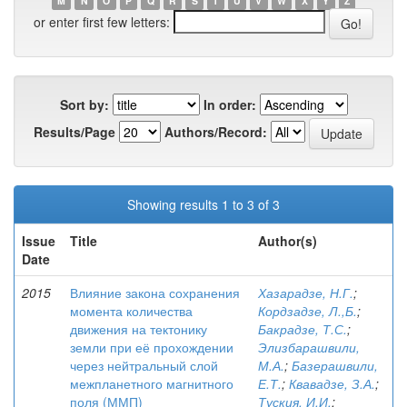
M
N
O
P
Q
R
S
T
U
V
W
X
Y
Z
or enter first few letters:
Sort by:
In order:
Results/Page
Authors/Record:
Showing results 1 to 3 of 3
Issue
Title
Author(s)
Date
2015
Влияние закона сохранения
Хазарадзе, Н.Г.
;
момента количества
Кордзадзе, Л.,Б.
;
движения на тектонику
Бакрадзе, Т.С.
;
земли при её прохождении
Элизбарашвили,
через нейтральный слой
М.А.
;
Базерашвили,
межпланетного магнитного
Е.Т.
;
Квавадзе, З.А.
;
поля (ММП)
Туския, И.И.
;