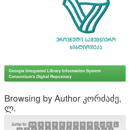
Georgia Integrated Library Information System
Consortium's Digital Repositary
Browsing by Author კორძაძე,
ლ.
Jump to:
0-9
A
B
C
D
E
F
G
H
I
J
K
L