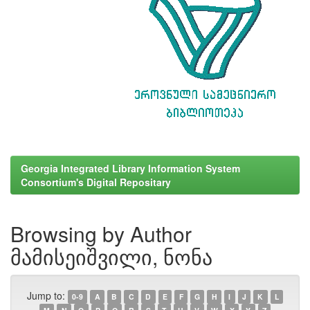
Georgia Integrated Library Information System
Consortium's Digital Repositary
Browsing by Author
მამისეიშვილი, ნონა
Jump to:
0-9
A
B
C
D
E
F
G
H
I
J
K
L