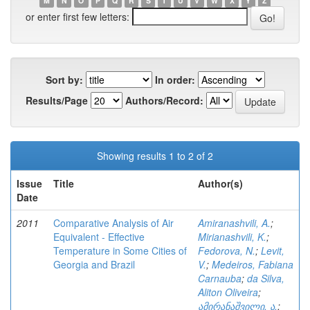
M
N
O
P
Q
R
S
T
U
V
W
X
Y
Z
or enter first few letters:
Sort by:
In order:
Results/Page
Authors/Record:
Showing results 1 to 2 of 2
Issue
Title
Author(s)
Date
2011
Comparative Analysis of Air
Amiranashvili, A.
;
Equivalent - Effective
Mirianashvili, K.
;
Temperature in Some Cities of
Fedorova, N.
;
Levit,
Georgia and Brazil
V.
;
Medeiros, Fabiana
Carnauba
;
da Silva,
Aliton Oliveira
;
ამირანაშვილი, ა.
;