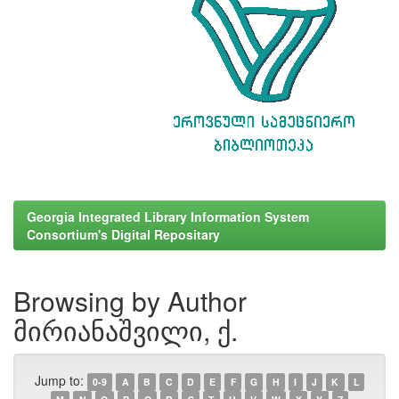
Georgia Integrated Library Information System
Consortium's Digital Repositary
Browsing by Author
მირიანაშვილი, ქ.
Jump to:
0-9
A
B
C
D
E
F
G
H
I
J
K
L