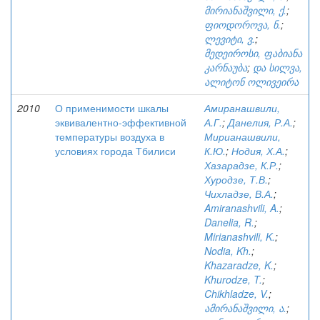
მირიანაშვილი, ქ.
;
ფიოდოროვა, ნ.
;
ლევიტი, ვ.
;
მედეიროსი, ფაბიანა
კარნაუბა
;
და სილვა,
ალიტონ ოლივეირა
2010
О применимости шкалы
Амиранашвили,
эквивалентно-эффективной
А.Г.
;
Данелия, Р.А.
;
температуры воздуха в
Мирианашвили,
условиях города Тбилиси
К.Ю.
;
Нодия, Х.А.
;
Хазарадзе, К.Р.
;
Хуродзе, Т.В.
;
Чихладзе, В.А.
;
Amiranashvili, A.
;
Danelia, R.
;
Mirianashvili, K.
;
Nodia, Kh.
;
Khazaradze, K.
;
Khurodze, T.
;
Chikhladze, V.
;
ამირანაშვილი, ა.
;