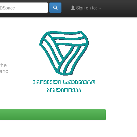
Sign on to:
the
 and