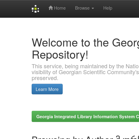
Home
Browse
Help
Skip
navigation
Welcome to the Georg
Repository!
This service, being maintained by the Nation
visibility of Georgian Scientific Community's
preserved.
Learn More
Georgia Integrated Library Information System C