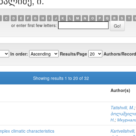
ნალიძე, ი.
C
D
E
F
G
H
I
J
K
L
M
N
O
P
Q
R
S
T
or enter first few letters:
In order:
Results/Page
Authors/Record
Showing results 1 to 20 of 32
Author(s)
Tatishvili, M.
ბოლაშვილი,
Н.
;
Мкурнали
plex climatic characteristics
Kartvelishvili,