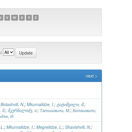
U
V
W
X
Y
Z
:
next >
;
Bolashvili, N.
;
Mkurnalidze, I.
;
ტატიშვილი, მ.
;
 ნ.
;
მკურნალიძე, ი.
;
Татишвили, М.
;
Болашвили,
дзе, И.
 L.
;
Mkurnalidze, I.
;
Megrelidze, L.
;
Shavishvili, N.
;