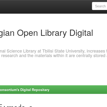
ian Open Library Digital
al Science Library at Tbilisi State University, increases 
 research and the materials within it are centrally stored
onsortium's Digital Repositary