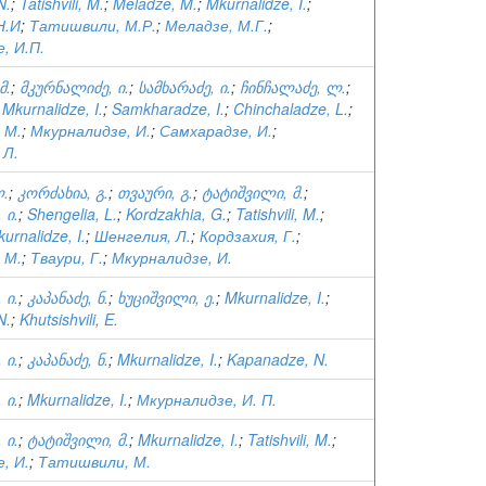
N.
;
Tatishvili, M.
;
Meladze, M.
;
Mkurnalidze, I.
;
Н.И
;
Татишвили, М.Р.
;
Меладзе, М.Г.
;
, И.П.
მ.
;
მკურნალიძე, ი.
;
სამხარაძე, ი.
;
ჩინჩალაძე, ლ.
;
;
Mkurnalidze, I.
;
Samkharadze, I.
;
Chinchaladze, L.
;
 М.
;
Мкурналидзе, И.
;
Самхарадзе, И.
;
 Л.
ლ.
;
კორძახია, გ.
;
თვაური, გ.
;
ტატიშვილი, მ.
;
 ი.
;
Shengelia, L.
;
Kordzakhia, G.
;
Tatishvili, M.
;
urnalidze, I.
;
Шенгелия, Л.
;
Кордзахия, Г.
;
 М.
;
Тваури, Г.
;
Мкурналидзе, И.
 ი.
;
კაპანაძე, ნ.
;
ხუციშვილი, ე.
;
Mkurnalidze, I.
;
N.
;
Khutsishvili, E.
 ი.
;
კაპანაძე, ნ.
;
Mkurnalidze, I.
;
Kapanadze, N.
 ი.
;
Mkurnalidze, I.
;
Мкурналидзе, И. П.
 ი.
;
ტატიშვილი, მ.
;
Mkurnalidze, I.
;
Tatishvili, M.
;
, И.
;
Татишвили, М.