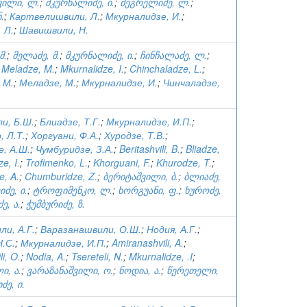
ილი, ლ.
;
მკურნალიძე, ი.
;
მეგრელიძე, ლ.
;
.
;
Картвелишвили, Л.
;
Мкурналидзе, И.
;
 Л.
;
Шавишвили, Н.
მ.
;
მელაძე, მ.
;
მკურნალიძე, ი.
;
ჩინჩალაძე, ლ.
;
;
Meladze, M.
;
Mkurnalidze, I.
;
Chinchaladze, L.
;
 М.
;
Меладзе, М.
;
Мкурналидзе, И.
;
Чинчаладзе,
и, Б.Ш.
;
Блиадзе, Т.Г.
;
Мкурналидзе, И.П.
;
 Л.Т.
;
Хоргуани, Ф.А.
;
Хуродзе, Т.В.
;
, А.Ш.
;
Чумбуридзе, З.А.
;
Beritashvili, B.
;
Bliadze,
e, I.
;
Trofimenko, L.
;
Khorguani, F.
;
Khurodze, T.
;
, A.
;
Chumburidze, Z.
;
ბერიტაშვილი, ბ.
;
ბლიაძე,
ძე, ი.
;
ტროფიმენკო, ლ.
;
ხორგუანი, ფ.
;
ხუროძე,
ე, ა.
;
ჭუმბურიძე, ზ.
и, А.Г.
;
Варазанашвили, О.Ш.
;
Нодия, А.Г.
;
.С.
;
Мкурналидзе, И.П.
;
Amiranashvili, A.
;
i, O.
;
Nodia, A.
;
Tsereteli, N.
;
Mkurnalidze, .I
;
ი, ა.
;
ვარაზანაშვილი, ო.
;
ნოდია, ა.
;
წერეთელი,
ე, ი.