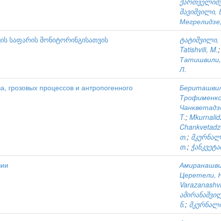
ქართველიშვ
შავიშვილი, ნ
Мегрелидзе,
ის საფარის მონიტორინგისათვის
ტატიშვილი, 
Tatishvili, M.
Татишвили,
Л.
, грозовых процессов и антропогенного
Бериташвил
Трофименко,
Чанкветадзе
T.
;
Mkurnalidz
Chankvetadze
თ.
;
მკურნალი
თ.
;
ჭანკვეტაძ
зии
Амиранашвил
Церетели, Н
Varazanashvil
ამირანაშვილ
ნ.
;
მკურნალიძ