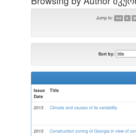
Browsing by Author მკურ
Jump to:
0-9
A
B
Sort by:
Issue
Title
Date
2013
Climate and causes of its variability
2013
Construction zoning of Georgia in view of com