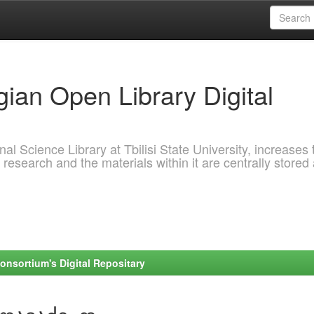
ian Open Library Digital
al Science Library at Tbilisi State University, increases 
 research and the materials within it are centrally stored
onsortium's Digital Repositary