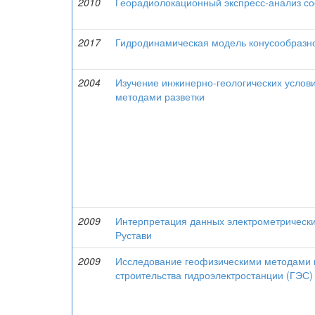
2010
Георадиолокационный экспресс-анализ со
2017
Гидродинамическая модель конусообразно
2004
Изучение инжинерно-геологических услови
методами разветки
2009
Интерпретация данных электрометрически
Рустави
2009
Исследование геофизическими методами и
строительства гидроэлектростанции (ГЭС)