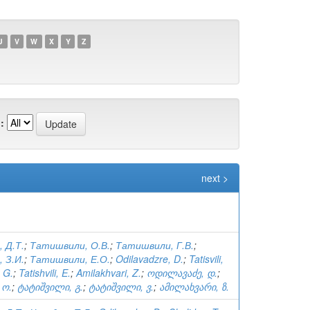
U
V
W
X
Y
Z
:
next >
 Д.Т.
;
Татишвили, О.В.
;
Татишвили, Г.В.
;
 З.И.
;
Татишвили, Е.О.
;
Odilavadzre, D.
;
Tatisvili,
, G.
;
Tatishvili, E.
;
Amilakhvari, Z.
;
ოდილავაძე, დ.
;
 ო.
;
ტატიშვილი, გ.
;
ტატიშვილი, ვ.
;
ამილახვარი, ზ.