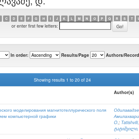
ლავაძე, დ.
C
D
E
F
G
H
I
J
K
L
M
N
O
P
Q
R
S
T
or enter first few letters:
In order:
Results/Page
Authors/Record
Showing results 1 to 20 of 24
Author(s)
ского моделирования магнитотеллурического поля
Одилавадзе,
нием компьютерной графики
Амилахвари,
O.
;
Tatishvili
ტატიშვილი,