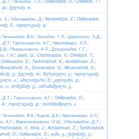
 Д.Т.
;
Челидзе, Т.Л.
;
Odilavadze, D.
;
Chelidze, T.
;
 დ.
;
ჭელიძე, თ.
, З.
;
Одилавадзе, Д.
;
Kereselidze, Z.
;
Odilavadze,
ძე, ზ.
;
ოდილავაძე, დ.
;
Чичинадзе, В.К.
;
Челидзе, Т.Л.
;
Церетели, Э.Д.
;
, Д.Т
;
Тархнишвили, А.Г.
;
Амилхмари, З.Л.
;
Д.Ш.
;
Ревазишвили, А.Л.
;
Дзоценидзе, Г.Г.
;
и, Г.Н.
;
Jashi, G.
;
Chichinadze, V.
;
Chelidze, T.
;
;
Odilavadze, D.
;
Tarkhnishvili, A.
;
Amilakhvari, Z.
;
Revazishvili, G.
;
Dzocenidze, G.
;
Abramishvili, G.
;
ნაძე, ვ.
;
ჭელიძე, თ.
;
წერეთელი, ე.
;
ოდილავაძე,
ვილი, ა.
;
ამილახვარი, ზ.
;
კიტოვანი, დ.
;
, ა.
;
ძოწენიძე, გ.
;
აბრამიშვილი, გ.
 Д.Т.
;
Тархнишвили, А.Г.
;
Odilavadze, D.
;
, A.
;
ოდილავაძე, დ.
;
თარხნიშვილი, ა.
;
Чичинадзе, В.К.
;
Кирия, Д.К.
;
Амилахвири, З.Л.
;
, А.Г.
;
Варазанашвили, О.Ш.
;
Одилавадзе, Д.Т.
;
hitchinadze, V.
;
Kiria, J.
;
Amilakhvari, Z.
;
Tarkhnishvili,
hvili, O.
;
Odilavadze, D.
;
ჯაში, გ.
;
ჭიჭინაძე, ვ.
;