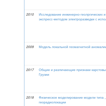
2010
Исследование инжинерно-геолргических и 
экспресс-методом электроразведки с исп
2009
Модель локальной геомагнитной аномали
2017
Общие и различающие признаки карстовы
Грузии
2018
Физическое моделирование модели типа ,,
георадиолокации