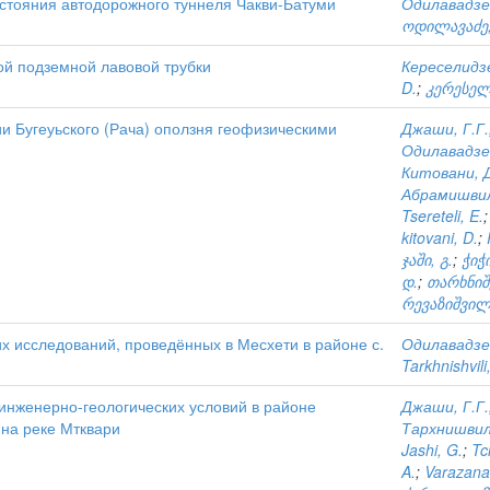
стояния автодорожного туннеля Чакви-Батуми
Одилавадзе,
ოდილავაძე,
й подземной лавовой трубки
Кереселидзе
D.
;
კერესელი
и Бугеуьского (Рача) оползня геофизическими
Джаши, Г.Г.
Одилавадзе
Китовани, 
Абрамишвил
Tsereteli, E.
kitovani, D.
;
ჯაში, გ.
;
ჭიჭი
დ.
;
თარხნიშ
რევაზიშვილი
х исследований, проведённых в Месхети в районе с.
Одилавадзе,
Tarkhnishvili
нженерно-геологических условий в районе
Джаши, Г.Г.
 на реке Мтквари
Тархнишвили
Jashi, G.
;
Tc
A.
;
Varazanas