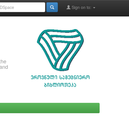
Sign on to:
the
 and