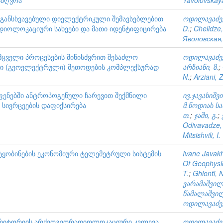
აზღვრა
Yavolovskay
განსხვავებული დიელექტრიკული შემავსებლებით
ოდილავაძე,
იოლოკაციური სახეები და მათი იდენტიფიცირება
D.
;
Chelidze,
Яволовская,
მცველი პროცესების მიწისძვრით შესაძლო
ოდილავაძე,
რი (გეოელექტრული) მეთოდების კომპლექსურად
არზიანი, ზ.
;
N.
;
Arziani, Z
ფენებში ანტროპოგენული ჩარევით შექმნილი
ივ.ჯავახიშ
სივრცეების დაფიქსირება
მ.ნოდიას სა
თ.
;
ჯაში, გ.
;
Odivavadze,
Mitsishvili, I.
ტყობინების ეკონომიური ტელემეტრული სისტემის
Ivane Javakhi
Of Geophysi
T.
;
Ghlonti, N
ვარამაშვილი
წამალაშვილ
ოდილავაძე,
ტერიტორიის არქეოგეორადიოლოკაციური კვლევა
ოდილავაძე,