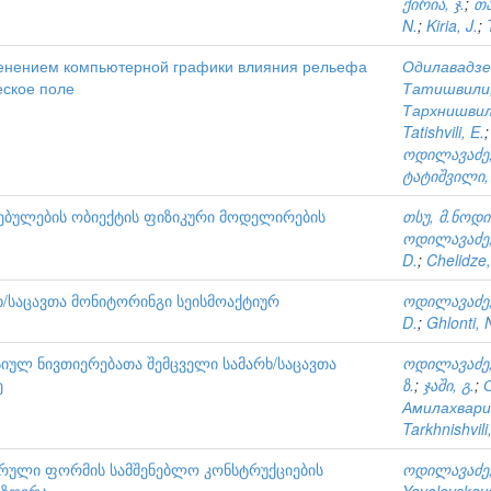
ქირია, ჯ.
;
თა
N.
;
Kiria, J.
;
енением компьютерной графики влияния рельефа
Одилавадзе,
еское поле
Татишвили,
Тархнишвили
Tatishvili, E.
ოდილავაძე,
ტატიშვილი, 
ულების ობიექტის ფიზიკური მოდელირების
თსუ, მ.ნოდ
ოდილავაძე,
D.
;
Chelidze,
ხ/საცავთა მონიტორინგი სეისმოაქტიურ
ოდილავაძე,
D.
;
Ghlonti, 
იულ ნივთიერებათა შემცველი სამარხ/საცავთა
ოდილავაძე,
ე
ზ.
;
ჯაში, გ.
;
Амилахвари,
Tarkhnishvili
ული ფორმის სამშენებლო კონსტრუქციების
ოდილავაძე,