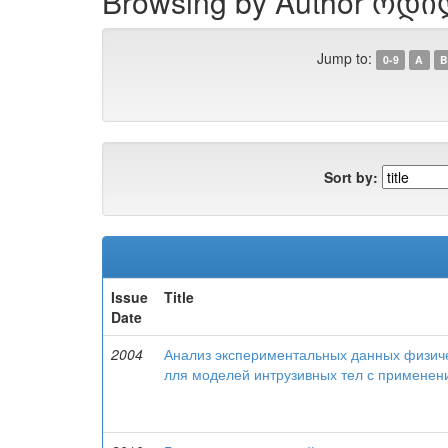
Browsing by Author ოდი
Jump to:
0-9
A
B
Sort by:
Issue
Title
Date
2004
Анализ экспериментальных данных физиче
лля моделей интрузивных тел с примене