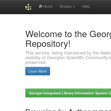
Home
Browse
Help
Skip
navigation
Welcome to the Georg
Repository!
This service, being maintained by the Nation
visibility of Georgian Scientific Community's
preserved.
Learn More
Georgia Integrated Library Information System C