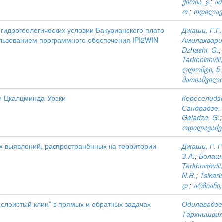
ქირია, ჯ.
;
ამ
ო.
;
ოდილავა
гидрогеологических условии Бакурианского плато
Джаши, Г.Г.
ользованием программного обеспечения IPI2WIN
Амилахвари,
Dzhashi, G.
Tarkhnishvili
ღლონტი, ნ.
მათიაშვილი,
и Цкалцминда-Уреки
Кереселидзе
Сандрадзе, 
Geladze, G.
ოდილავაძე,
х выявлений, распространённых на территории
Джаши, Г. Г
З.А.
;
Болашв
Tarkhnishvili
N.R.
;
Tsikari
დ.
;
არზიანი,
слоистый клин” в прямых и обратных задачах
Одилавадзе,
Тархнишвили