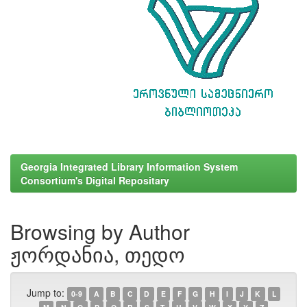
Georgia Integrated Library Information System
Consortium's Digital Repositary
Browsing by Author
ჟორდანია, თედო
Jump to:
0-9
A
B
C
D
E
F
G
H
I
J
K
L