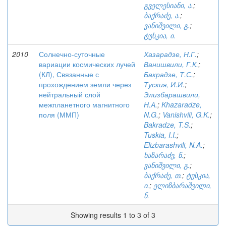
გველესიანი, ა.
;
ბაქრაძე, ა.
;
ვანიშვილი, გ.
;
ტუსკია, ი.
2010
Солнечно-суточные
Хазарадзе, Н.Г.
;
вариации космических лучей
Ванишвили, Г.К.
;
(КЛ), Связанные с
Бакрадзе, Т.С.
;
прохождением земли через
Туския, И.И.
;
нейтральный слой
Элизбарашвили,
межпланетного магнитного
Н.А.
;
Khazaradze,
поля (ММП)
N.G.
;
Vanishvili, G.K.
;
Bakradze, T.S.
;
Tuskia, I.I.
;
Elizbarashvili, N.A.
;
ხაზარაძე, ნ.
;
ვანიშვილი, გ.
;
ბაქრაძე, თ.
;
ტუსკია,
ი.
;
ელიზბარაშვილი,
ნ.
Showing results 1 to 3 of 3