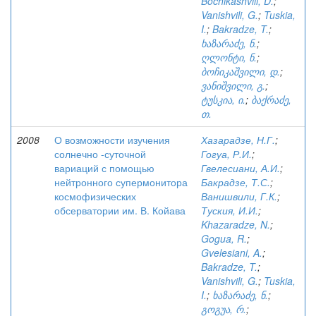
Bochikashvili, D.
;
Vanishvili, G.
;
Tuskia,
I.
;
Bakradze, T.
;
ხაზარაძე, ნ.
;
ღლონტი, ნ.
;
ბოჩიკაშვილი, დ.
;
ვანიშვილი, გ.
;
ტუსკია, ი.
;
ბაქრაძე,
თ.
2008
О возможности изучения
Хазарадзе, Н.Г.
;
солнечно -суточной
Гогуа, Р.И.
;
вариаций с помощью
Гвелесиани, А.И.
;
нейтронного супермонитора
Бакрадзе, Т.С.
;
космофизических
Ванишвили, Г.К.
;
обсерватории им. В. Койава
Туския, И.И.
;
Khazaradze, N.
;
Gogua, R.
;
Gvelesiani, A.
;
Bakradze, T.
;
Vanishvili, G.
;
Tuskia,
I.
;
ხაზარაძე, ნ.
;
გოგუა, რ.
;