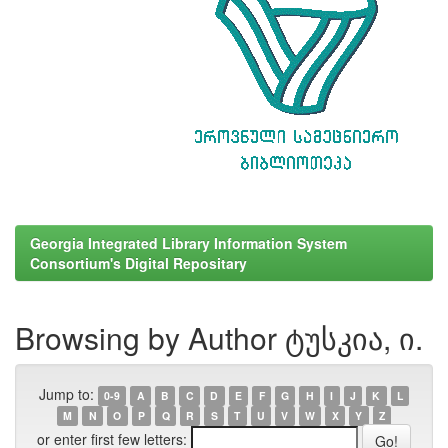
Georgia Integrated Library Information System
Consortium's Digital Repositary
Browsing by Author ტუსკია, ი.
Jump to:
0-9
A
B
C
D
E
F
G
H
I
J
K
L
M
N
O
P
Q
R
S
T
U
V
W
X
Y
Z
or enter first few letters: