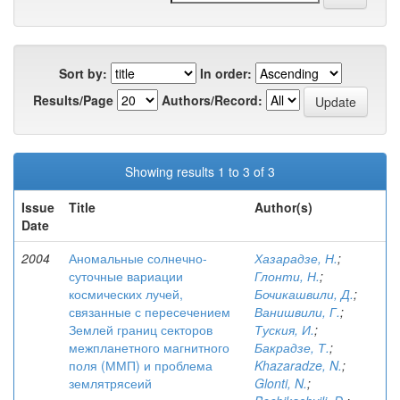
Sort by:
In order:
Results/Page
Authors/Record:
Showing results 1 to 3 of 3
Issue
Title
Author(s)
Date
2004
Аномальные солнечно-
Хазарадзе, Н.
;
суточные вариации
Глонти, Н.
;
космических лучей,
Бочикашвили, Д.
;
связанные с пересечением
Ванишвили, Г.
;
Землей границ секторов
Туския, И.
;
межпланетного магнитного
Бакрадзе, Т.
;
поля (ММП) и проблема
Khazaradze, N.
;
землятрясеий
Glonti, N.
;