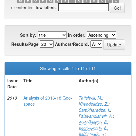
M
N
O
P
Q
R
S
T
U
V
W
X
Y
Z
or enter first few letters:
Sort by:
In order:
Results/Page
Authors/Record:
Showing results 1 to 11 of 11
Issue
Title
Author(s)
Date
2019
Analysis of 2016-18 Geo-
Tatishvili, M.
;
space
Khvedelidze, Z.
;
Samkharadze, I.
;
Palavandishvili, A.
;
ტატიშვილი, მ.
;
ხვედელიძე, ზ.
;
სამხარაძე, ი.
;