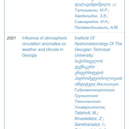
ფალავანდიშვილი, ა.
;
Татишвили, М.Р.
;
Хведелидзе, З.В.
;
Самхарадзе, И.Н.
;
Палавандишвили, А.M.
2021
Influence of atmospheric
Institute Of
circulation anomalies on
Hydrometeorology Of The
weather and climate in
Georgian Technical
Georgia
University
;
საქართველოს
ტექნიკური
უნივერსიტეტის
ჰიდრომეტეოროლოგიის
ინსტიტუტი
;
Институт
Гидрометеорологии
Грузинского
Технического
Университета
;
Tatishvili, M.
;
Khvedelidze, Z.
;
Samkharadze, I.
;