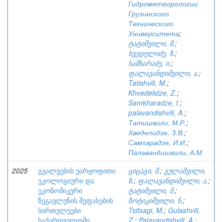
Гидрометеорологии
Грузинского
Технического
Университета
;
ტატიშვილი, მ.
;
ხვედელიძე, ზ.
;
სამხარაძე, ი.
;
ფალავანდიშვილი, ა.
;
Tatishvili, M.
;
Khvedelidze, Z.
;
Samkharadze, I.
;
palavandishvili, A.
;
Татишвили, М.Р.
;
Хведелидзе, З.В.
;
Самхарадзе, И.И.
;
Палавандишвили, А.М.
2025
გვალვების უარყოფითი
ციცაგი, მ.
;
გულაშვილი,
ეკოლოგიური და
ზ.
;
ფალავანდიშვილი, ა.
;
ეკონომიკური
ტატიშვილი, მ.
;
ზეგავლენის შეფასების
ზოტიკიშვილი, ნ.
;
სირთულეები
Tsitsagi, M.
;
Gulashvili,
საქართველოში
Z.
;
Palavandishvili, A.
;