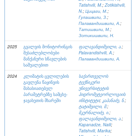
Tatishvili, M.
;
Zotikishvili,
N.
;
Цицаги, М.
;
Гулашвили, З.
;
Палавандишвили, А.
;
Татишвили, М.
;
Зотикишвили, Н.
2025
გვალვის მონიტორინგის
ფალავანდიშვილი, ა.
;
შესაძლებლობები
Palavandishvili, A.
;
მანქანური სწავლების
Палавандишвили, А.
საშუალებით
2024
კლიმატის ცვლილების
საქართველოს
გავლენა წაყინვის
ტექნიკური
მახასიათებელ
უნივერსიტეტის
პარამეტრებზე სამცხე-
ჰიდრომეტეორლოგიის
ჯავახეთის მხარეში
ინსტიტუტი
;
კაპანაძე, ნ.
;
ტატიშვილი, მ.
;
მკურნალიძე, ი.
;
ფალავანდიშვილი, ა.
;
Kapanadze, Naili
;
Tatishvili, Marika
;