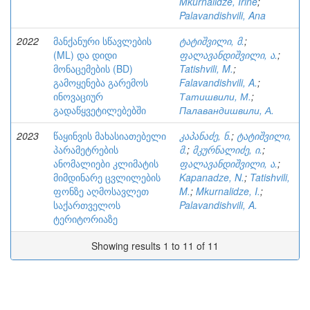
Mkurnalidze, Irine
;
Palavandishvili, Ana
2022
მანქანური სწავლების
ტატიშვილი, მ.
;
(ML) და დიდი
ფალავანდიშვილი, ა.
;
მონაცემების (BD)
Tatishvili, M.
;
გამოყენება გარემოს
Falavandishvili, A.
;
ინოვაციურ
Татишвили, М.
;
გადაწყვეტილებებში
Палавандишвили, А.
2023
წაყინვის მახასიათებელი
კაპანაძე, ნ.
;
ტატიშვილი,
პარამეტრების
მ.
;
მკურნალიძე, ი.
;
ანომალიები კლიმატის
ფალავანდიშვილი, ა.
;
მიმდინარე ცვლილების
Kapanadze, N.
;
Tatishvili,
ფონზე აღმოსავლეთ
M.
;
Mkurnalidze, I.
;
საქართველოს
Palavandishvili, A.
ტერიტორიაზე
Showing results 1 to 11 of 11