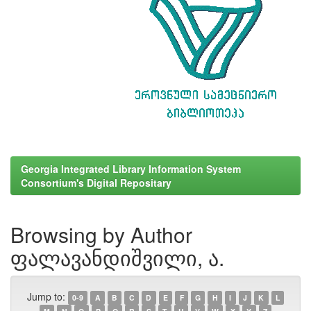
Georgia Integrated Library Information System
Consortium's Digital Repositary
Browsing by Author
ფალავანდიშვილი, ა.
Jump to:
0-9
A
B
C
D
E
F
G
H
I
J
K
L