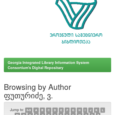
Georgia Integrated Library Information System
Consortium's Digital Repositary
Browsing by Author
ფუთურიძე, ვ.
Jump to:
0-9
A
B
C
D
E
F
G
H
I
J
K
L