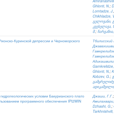
Amiranashvili
Ghlonti, N.
;
D
Lomtadze, J.
Chikhladze, V
გელოვანი, გ
კვესელავა, ნ
შ.
;
ჩარგაზია,
 Рионско-Куринской депрессии и Черноморского
Тбилисский
Джавахишви
Гамкрелидзе
Гамкрелидзе
Адикашвили,
Gamkrelidze,
Ghlonti, N.
;
K
Kobzev, G.
;
გ
გამყრელიძე,
ადიკაშვილი
гидрогеологических условии Бакурианского плато
Джаши, Г.Г.
ользованием программного обеспечения IPI2WIN
Амилахвари,
Dzhashi, G.
;
Tarkhnishvili,