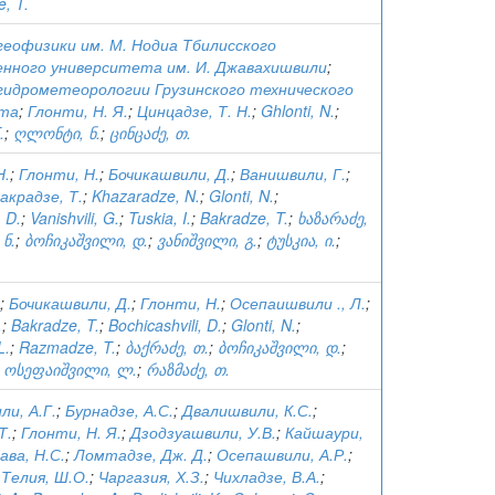
e, T.
еофизики им. М. Нодиа Тбилисского
енного университета им. И. Джавахишвили
;
идрометеорологии Грузинского технического
ета
;
Глонти, Н. Я.
;
Цинцадзе, Т. Н.
;
Ghlonti, N.
;
.
;
ღლონტი, ნ.
;
ცინცაძე, თ.
Н.
;
Глонти, Н.
;
Бочикашвили, Д.
;
Ванишвили, Г.
;
акрадзе, Т.
;
Khazaradze, N.
;
Glonti, N.
;
, D.
;
Vanishvili, G.
;
Tuskia, I.
;
Bakradze, T.
;
ხაზარაძე,
ნ.
;
ბოჩიკაშვილი, დ.
;
ვანიშვილი, გ.
;
ტუსკია, ი.
;
;
Бочикашвили, Д.
;
Глонти, Н.
;
Осепаишвили ., Л.
;
.
;
Bakradze, T.
;
Bochicashvili, D.
;
Glonti, N.
;
L.
;
Razmadze, T.
;
ბაქრაძე, თ.
;
ბოჩიკაშვილი, დ.
;
;
ოსეფაიშვილი, ლ.
;
რაზმაძე, თ.
и, А.Г.
;
Бурнадзе, А.С.
;
Двалишвили, К.С.
;
Т.
;
Глонти, Н. Я.
;
Дзодзуашвили, У.В.
;
Кайшаури,
ава, Н.С.
;
Ломтадзе, Дж. Д.
;
Осепашвили, А.Р.
;
;
Телия, Ш.О.
;
Чаргазия, Х.З.
;
Чихладзе, В.А.
;