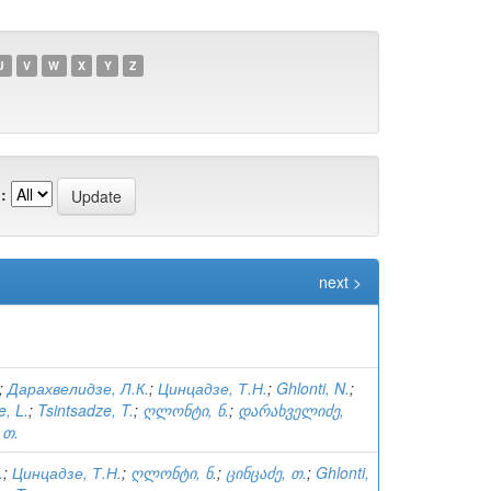
U
V
W
X
Y
Z
:
next >
;
Дарахвелидзе, Л.К.
;
Цинцадзе, Т.Н.
;
Ghlonti, N.
;
e, L.
;
Tsintsadze, T.
;
ღლონტი, ნ.
;
დარახველიძე,
 თ.
.
;
Цинцадзе, Т.Н.
;
ღლონტი, ნ.
;
ცინცაძე, თ.
;
Ghlonti,