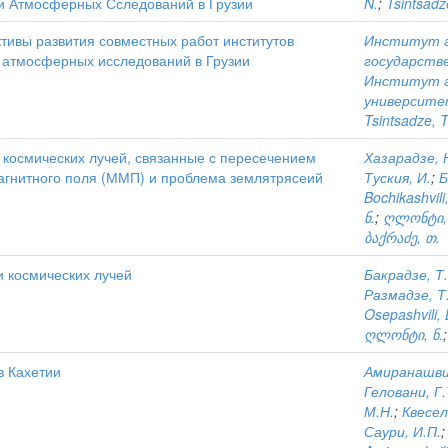
и Атмосферных Сследований в Грузии
N.
;
Tsintsadz
тивы развития совместных работ институтов
Институт г
и атмосферных исследований в Грузии
государств
Институт г
университ
Tsintsadze, T
космических лучей, связанные с пересечением
Хазарадзе, 
агнитного поля (ММП) и проблема землятрясеий
Туския, И.
;
Б
Bochikashvili
ნ.
;
ღლონტი, 
ბაქრაძე, თ.
и космических лучей
Бакрадзе, Т.
Размадзе, Т
Osepashvili, 
ღლონტი, ნ.
в Кахетии
Амиранашвил
Геловани, Г.
М.Н.
;
Квесел
Саури, И.П.