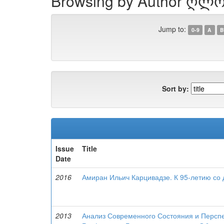
Browsing by Author ღლო
Jump to:
0-9
A
B
Sort by:
Issue
Title
Date
2016
Амиран Ильич Карцивадзе. К 95-летию со
2013
Анализ Современного Состояния и Перспе