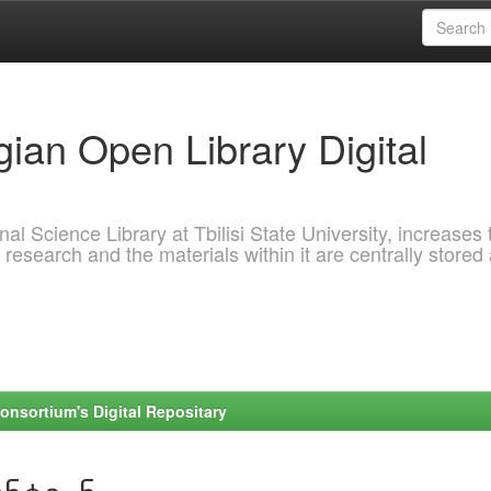
ian Open Library Digital
al Science Library at Tbilisi State University, increases 
 research and the materials within it are centrally stored
onsortium's Digital Repositary