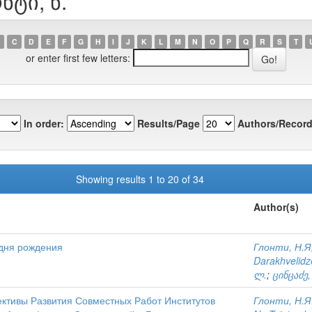
ნტი, ნ.
C
D
E
F
G
H
I
J
K
L
M
N
O
P
Q
R
S
T
or enter first few letters:
In order:
Results/Page
Authors/Record
Showing results 1 to 20 of 34
Author(s)
 дня рождения
Глонти, Н.Я
Darakhvelidz
ლ.
;
ცინცაძე,
ктивы Развития Совместных Работ Институтов
Глонти, Н.Я