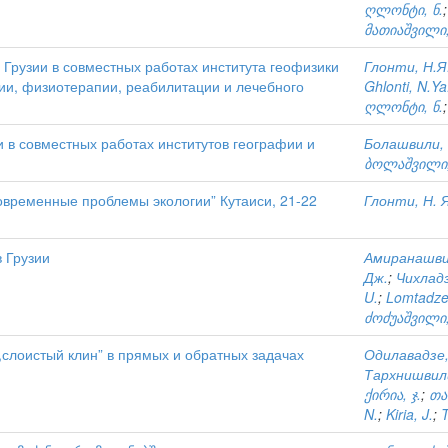
ღლონტი, ნ.
მათიაშვილი,
Грузии в совместных работах института геофизики
Глонти, Н.Я
гии, физиотерапии, реабилитации и лечебного
Ghlonti, N.Ya
ღლონტი, ნ.
 в совместных работах институтов географии и
Болашвили, 
ბოლაშვილი,
временные проблемы экологии” Кутаиси, 21-22
Глонти, Н. Я
 Грузии
Амиранашви
Дж.
;
Чихладз
U.
;
Lomtadze,
ძოძუაშვილი,
слоистый клин” в прямых и обратных задачах
Одилавадзе,
Тархнишвили
ქირია, ჯ.
;
თა
N.
;
Kiria, J.
;
T