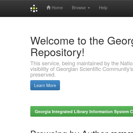
Home
Browse
Help
Skip
navigation
Welcome to the Georg
Repository!
This service, being maintained by the Nation
visibility of Georgian Scientific Community's
preserved.
Learn More
Georgia Integrated Library Information System C