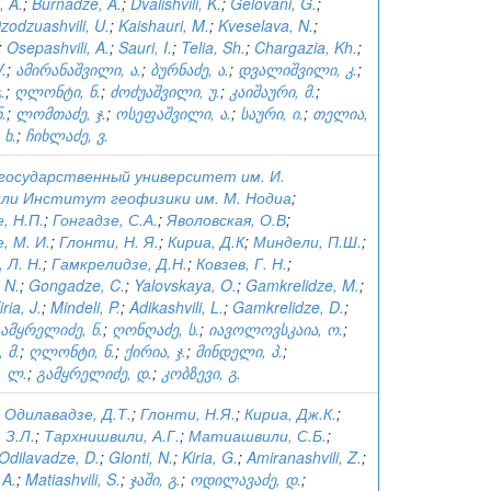
, A.
;
Burnadze, A.
;
Dvalishvili, K.
;
Gelovani, G.
;
zodzuashvili, U.
;
Kaishauri, M.
;
Kveselava, N.
;
;
Osepashvili, A.
;
Sauri, I.
;
Telia, Sh.
;
Chargazia, Kh.
;
.
;
ამირანაშვილი, ა.
;
ბურნაძე, ა.
;
დვალიშვილი, კ.
;
.
;
ღლონტი, ნ.
;
ძოძუაშვილი, უ.
;
კაიშაური, მ.
;
.
;
ლომთაძე, ჯ.
;
ოსეფაშვილი, ა.
;
საური, ი.
;
თელია,
 ხ.
;
ჩიხლაძე, ვ.
 государственный университет им. И.
ли Институт геофизики им. М. Нодиа
;
, Н.П.
;
Гонгадзе, С.А.
;
Яволовская, О.В
;
, М. И.
;
Глонти, Н. Я.
;
Кириа, Д.К
;
Миндели, П.Ш.
;
 Л. Н.
;
Гамкрелидзе, Д.Н.
;
Ковзев, Г. Н.
;
 N.
;
Gongadze, C.
;
Yalovskaya, O.
;
Gamkrelidze, M.
;
iria, J.
;
Mindeli, P.
;
Adikashvili, L.
;
Gamkrelidze, D.
;
ამყრელიძე, ნ.
;
ღონღაძე, ს.
;
იავოლოვსკაია, ო.
;
 მ.
;
ღლონტი, ნ.
;
ქირია, ჯ.
;
მინდელი, პ.
;
, ლ.
;
გამყრელიძე, დ.
;
კობზევი, გ.
;
Одилавадзе, Д.Т.
;
Глонти, Н.Я.
;
Кириа, Дж.К.
;
 З.Л.
;
Тархнишвили, А.Г.
;
Матиашвили, С.Б.
;
Odilavadze, D.
;
Glonti, N.
;
Kiria, G.
;
Amiranashvili, Z.
;
 A.
;
Matiashvili, S.
;
ჯაში, გ.
;
ოდილავაძე, დ.
;