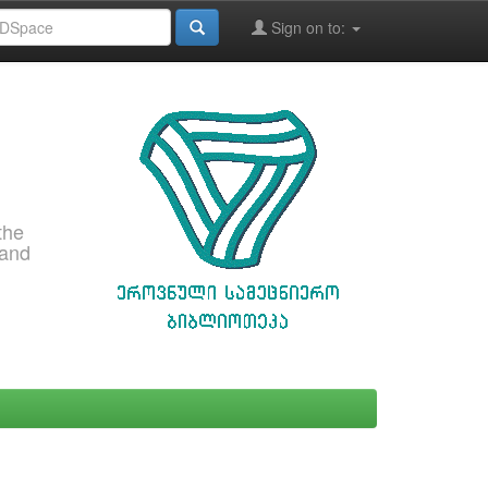
Sign on to:
the
 and