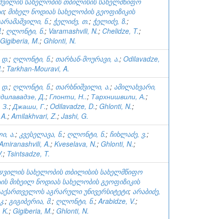
ხიშვილის სახელობის თბილისის სახელმწიფო
ტი
;
მიხელ ნოდიას სახელობის გეოფიზიკის
ვარამაშვილი, ნ.
;
ჭელიძე, თ.
;
ჭელიძე, ზ.
;
.
;
ღლონტი, ნ.
;
Varamashvili, N.
;
Chelidze, T.
;
Gigiberia, M.
;
Ghlonti, N.
 დ.
;
ღლონტი, ნ.
;
თარხან-მოურავი, ა.
;
Odilavadze,
.
;
Tarkhan-Mouravi, A.
 დ.
;
ღლონტი, ნ.
;
თარხნიშვილი, ა.
;
ამილახვარი,
дилавадзе, Д.
;
Глонти, Н..
;
Тархнишвили, А.
;
 З.
;
Джаши, Г.
;
Odilavadze, D.
;
Ghlonti, N.
;
 A.
;
Amilakhvari, Z.
;
Jashi, G.
ი, ა.
;
კვესელავა, ნ.
;
ღლონტი, ნ.
;
ჩიხლაძე, ვ.
;
Amiranashvili, A.
;
Kveselava, N.
;
Ghlonti, N.
;
.
;
Tsintsadze, T.
ტის მიხეილ ნოდიას სახელობის გეოფიზიკის
საქართველოს აგრარული უნივერსიტეტი
;
არაბიძე,
კ.
;
გიგიბერია, მ.
;
ღლონტი, ნ.
;
Arabidze, V.
;
 K.
;
Gigiberia, M.
;
Ghlonti, N.