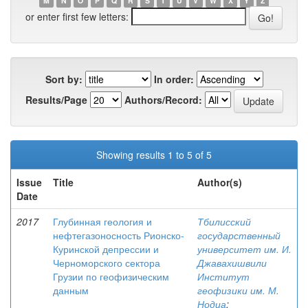
M
N
O
P
Q
R
S
T
U
V
W
X
Y
Z
or enter first few letters:
Sort by:
In order:
Results/Page
Authors/Record:
Showing results 1 to 5 of 5
Issue
Title
Author(s)
Date
2017
Глубинная геология и
Тбилисский
нефтегазоносность Рионско-
государственный
Куринской депрессии и
университет им. И.
Черноморского сектора
Джавахишвили
Грузии по геофизическим
Институт
данным
геофизики им. М.
Нодиа
;