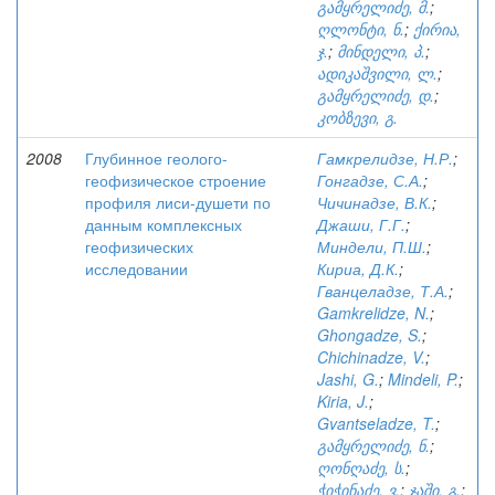
გამყრელიძე, მ.
;
ღლონტი, ნ.
;
ქირია,
ჯ.
;
მინდელი, პ.
;
ადიკაშვილი, ლ.
;
გამყრელიძე, დ.
;
კობზევი, გ.
2008
Глубинное геолого-
Гамкрелидзе, Н.Р.
;
геофизическое строение
Гонгадзе, С.А.
;
профиля лиси-душети по
Чичинадзе, В.К.
;
данным комплексных
Джаши, Г.Г.
;
геофизических
Миндели, П.Ш.
;
исследовании
Кириа, Д.К.
;
Гванцеладзе, Т.А.
;
Gamkrelidze, N.
;
Ghongadze, S.
;
Chichinadze, V.
;
Jashi, G.
;
Mindeli, P.
;
Kiria, J.
;
Gvantseladze, T.
;
გამყრელიძე, ნ.
;
ღონღაძე, ს.
;
ჭიჭინაძე, ვ.
;
ჯაში, გ.
;