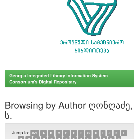
Georgia Integrated Library Information System
Consortium's Digital Repositary
Browsing by Author ღონღაძე,
ს.
Jump to:
0-9
A
B
C
D
E
F
G
H
I
J
K
L