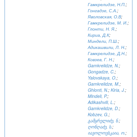
Гамкрелидзе, Н.П.
;
Гонгадзе, С.А.
;
Яволовская, О.В
;
Гамкрелидзе, М. И.
;
Глонти, Н. Я.
;
Кириа, Д.К
;
Миндели, П.Ш.
;
Адикашвили, Л. Н.
;
Гамкрелидзе, Д.Н.
;
Ковзев, Г. Н.
;
Gamkrelidze, N.
;
Gongadze, C.
;
Yalovskaya, O.
;
Gamkrelidze, M.
;
Ghlonti, N.
;
Kiria, J.
;
Mindeli, P.
;
Adikashvili, L.
;
Gamkrelidze, D.
;
Kobzev, G.
;
გამყრელიძე, ნ.
;
ღონღაძე, ს.
;
იავოლოვსკაია, ო.
;