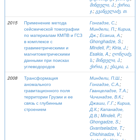
მინდელი, პ.
;
ქირია,
ჯ.
;
გვანცელაძე, თ.
2015
Применение метода
Гонгадзе, С.
;
сейсмической томографии
Миндели, П.
;
Кириа,
по материалам КМПВ и ГСЗ
Дж.
;
Есакиа, А.
;
в комплексе с
Ghonghadze, S.
;
гравиметрическими и
Mindeli, P.
;
Kiria, J.
;
магнитометрическими
Esakia, A.
;
ღონღაძე,
данными при поисках
ს.
;
მინდელი, პ.
;
углеводородов
ქირია, ჯ.
;
ესაკია, ა.
2008
Трансформация
Миндели, П.Ш.
;
аномального
Гонгадзе, С.А.
;
гравитационного поля
Гванцеладзе, Т.А.
;
территории Грузии и ее
Чичинадзе, В.К.
;
связь с глубинным
Джаши, Г.Г.
;
Кириа,
строением
Д.К.
;
Капанадзе,
Д.В.
;
Mindeli, P.
;
Ghongadze, S.
;
Gvantseladze, T.
;
Chichinadze, V.
;