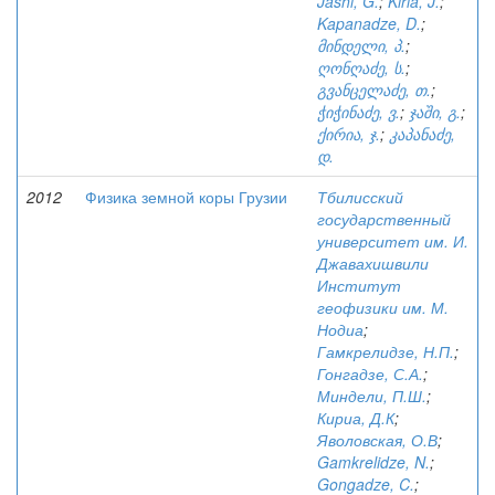
Jashi, G.
;
Kiria, J.
;
Kapanadze, D.
;
მინდელი, პ.
;
ღონღაძე, ს.
;
გვანცელაძე, თ.
;
ჭიჭინაძე, ვ.
;
ჯაში, გ.
;
ქირია, ჯ.
;
კაპანაძე,
დ.
2012
Физика земной коры Грузии
Тбилисский
государственный
университет им. И.
Джавахишвили
Институт
геофизики им. М.
Нодиа
;
Гамкрелидзе, Н.П.
;
Гонгадзе, С.А.
;
Миндели, П.Ш.
;
Кириа, Д.К
;
Яволовская, О.В
;
Gamkrelidze, N.
;
Gongadze, C.
;