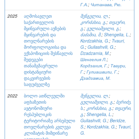
Г.А.
;
Читанава, Рю.
2025
აღმოსავლეთ
შენგელია, ლ.
;
საქართველოს
კორძახია, გ.
;
თვაური,
მყინვარული აუზების
გ.
;
გულიაშვილი, გ.
;
მყინვარების და
ძაძამია, მ.
;
Shengelia, L.
;
თოვლნარების
Kordzakhia, G.
;
Tvauri,
მორფოლოგიისა და
G.
;
Guliashvili, G.
;
ექსპოზიციის შესწავლის
Dzadzamia, M.
;
შედეგები
Шенгелия Л.
;
თანამგზავრული
Кордзахия, Г.
;
Тваури,
დისტანციური
Г.
;
Гулиашвили, Г.
;
დაკვირვების
Дзадзамиа, М.
საფუძველზე
2022
ბოლო ათწლეულში
შენგელია, ლ.
;
აფხაზეთის
გულიაშვილი, გ.
;
ბერიძე,
ავტონომიური
ს.
;
კორძახია, გ.
;
თვაური,
რესპუბლიკის
გ.
;
Shengelia, L.
;
ტერიტორიაზე არსებული
Guliashvili, G.
;
Beridze,
თოვლნარების კვლევა
S.
;
Kordzakhia, G.
;
Tvauri,
კლიმატის მიმდინარე
G.