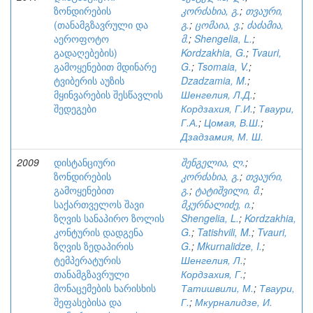
ზონდირების
კორძახია, გ.
;
თვაური,
(თანამგზავრული და
გ.
;
ცომაია, ვ.
;
ძაძამია,
აეროფოტო
მ.
;
Shengelia, L.
;
გადაღებების)
Kordzakhia, G.
;
Tvauri,
გამოყენებით მდინარე
G.
;
Tsomaia, V.
;
ტვიბერის აუზის
Dzadzamia, M.
;
მყინვარების შესწავლის
Шенгелия, Л.Д.
;
შედეგები
Кордзахия, Г.И.
;
Тваури,
Г.А.
;
Цомая, В.Ш.
;
Дзадзамия, М. Ш.
2009
დისტანციური
შენგელია, ლ.
;
ზონდირების
კორძახია, გ.
;
თვაური,
გამოყენებით
გ.
;
ტატიშვილი, მ.
;
საქართველოს შავი
მკურნალიძე, ი.
;
ზღვის სანაპირო ზოლის
Shengelia, L.
;
Kordzakhia,
კონტურის დადგენა
G.
;
Tatishvili, M.
;
Tvauri,
ზღვის ზედაპირის
G.
;
Mkurnalidze, I.
;
ტემპერატურის
Шенгелия, Л.
;
თანამგზავრული
Кордзахия, Г.
;
მონაცემების ხარისხის
Татишвили, М.
;
Тваури,
შეფასებისა და
Г.
;
Мкурналидзе, И.