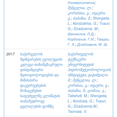
Университета
;
შენგელია, ლ.
;
კორძახია, გ.
;
თვაური,
გ.
;
ძაძამია, მ.
;
Shengelia,
L.
;
Kordzakhia, G.
;
Tvauri,
G.
;
Dzadzamia, M.
;
Шенгелия, Л.Д.
;
Кордзахия, Г.И.
;
Тваури,
Г. А.
;
Дзадзамия, М. Ш.
2017
საქარველოს
საქართველოს
მყინვარების ევოლუციის
ტექნიკური
კვლევა თანამგზავრული
უნივერსიტეტის
დისტანციური
ჰიდრომეტეოროლოგიის
მეთოდოლოგიების და
ინსტიტუტი
;
ტატიშვილი,
მიწისპირა
მ.
;
შენგელია, ლ.
;
დაკვირვებების
კორძაია, გ.
;
თვაური, გ.
;
მონაცემების
ძაძამია, მ.
;
ცომაია, ვ.
;
საფუძველზე კლიმატის
Tatishvili, M.
;
Shengelia,
თანამედროვე
L.
;
Kordzaia, G.
;
Tvauri,
ცვლილების ფონზე
G.
;
Dzadzamia,M.
;
Tsomaia, V.