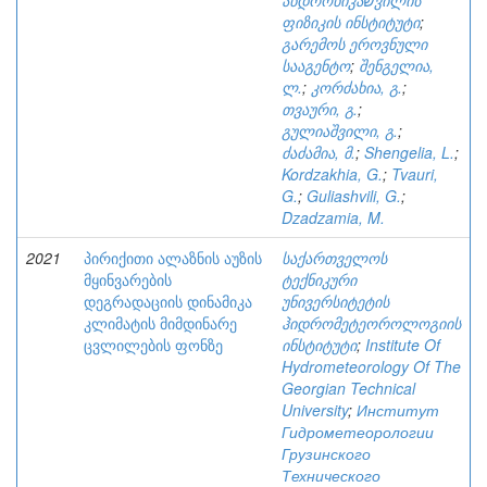
ანდრონიკაשვილის
ფიზიკის ინსტიტუტი
;
გარემოს ეროვნული
სააგენტო
;
შენგელია,
ლ.
;
კორძახია, გ.
;
თვაური, გ.
;
გულიაშვილი, გ.
;
ძაძამია, მ.
;
Shengelia, L.
;
Kordzakhia, G.
;
Tvauri,
G.
;
Guliashvili, G.
;
Dzadzamia, M.
2021
პირიქითი ალაზნის აუზის
საქართველოს
მყინვარების
ტექნიკური
დეგრადაციის დინამიკა
უნივერსიტეტის
კლიმატის მიმდინარე
ჰიდრომეტეოროლოგიის
ცვლილების ფონზე
ინსტიტუტი
;
Institute Of
Hydrometeorology Of The
Georgian Technical
University
;
Институт
Гидрометеорологии
Грузинского
Технического