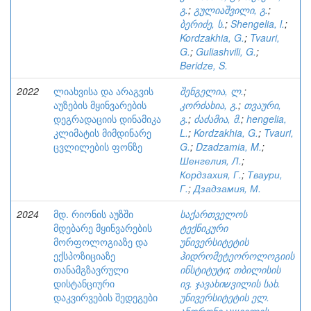
გ.
;
გულიაშვილი, გ.
;
ბერიძე, ს.
;
Shengelia, l.
;
Kordzakhia, G.
;
Tvauri,
G.
;
Guliashvili, G.
;
Beridze, S.
2022
ლიახვისა და არაგვის
შენგელია, ლ.
;
აუზების მყინვარების
კორძახია, გ.
;
თვაური,
დეგრადაციის დინამიკა
გ.
;
ძაძამია, მ.
;
hengelia,
კლიმატის მიმდინარე
L.
;
Kordzakhia, G.
;
Tvauri,
ცვლილების ფონზე
G.
;
Dzadzamia, M.
;
Шенгелия, Л.
;
Кордзахия, Г.
;
Тваури,
Г.
;
Дзадзамия, М.
2024
მდ. რიონის აუზში
საქართველოს
მდებარე მყინვარების
ტექნიკური
მორფოლოგიაზე და
უნივერსიტეტის
ექსპოზიციაზე
ჰიდრომეტეოროლოგიის
თანამგზავრული
ინსტიტუტი
;
თბილისის
დისტანციური
ივ. ჯავახიשვილის სახ.
დაკვირვების შედეგები
უნივერსიტეტის ელ.