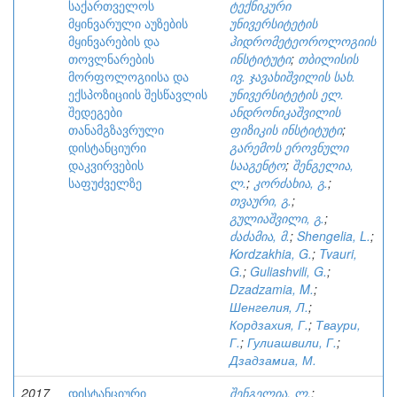
საქართველოს
ტექნიკური
მყინვარული აუზების
უნივერსიტეტის
მყინვარების და
ჰიდრომეტეოროლოგიის
თოვლნარების
ინსტიტუტი
;
თბილისის
მორფოლოგიისა და
ივ. ჯავახიშვილის სახ.
ექსპოზიციის შესწავლის
უნივერსიტეტის ელ.
შედეგები
ანდრონიკაშვილის
თანამგზავრული
ფიზიკის ინსტიტუტი
;
დისტანციური
გარემოს ეროვნული
დაკვირვების
სააგენტო
;
შენგელია,
საფუძველზე
ლ.
;
კორძახია, გ.
;
თვაური, გ.
;
გულიაშვილი, გ.
;
ძაძამია, მ.
;
Shengelia, L.
;
Kordzakhia, G.
;
Tvauri,
G.
;
Guliashvili, G.
;
Dzadzamia, M.
;
Шенгелия, Л.
;
Кордзахия, Г.
;
Тваури,
Г.
;
Гулиашвили, Г.
;
Дзадзамиа, М.
2017
დისტანციური
შენგელია, ლ.
;