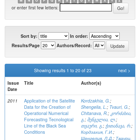
M
N
O
P
Q
R
S
T
U
V
W
X
Y
Z
or enter first few letters:
Sort by:
In order:
Results/Page
Authors/Record:
Showing results 1 to 20 of 23
next >
Issue
Title
Author(s)
Date
2011
Application of the Satellite
Kordzakhia, G.
;
Data for the Creation of
Shengelia, L.
;
Tvauri, G.
;
Operational Numerical
Chitanava, R.
;
კორძახია,
Forecasting Tecnological
გ.
;
შენგელია, ლ.
;
Line of the Black Sea
თვაური, გ.
;
ჭითანავა, რ.
;
Conditions
Кордзахия, Г.И.
;
Шенгелия, Л.Д.
;
Тваури,