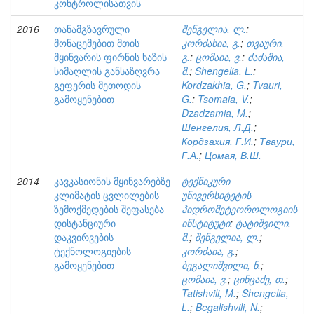
კონტროლისათვის
2016
თანამგზავრული
შენგელია, ლ.
;
მონაცემებით მთის
კორძახია, გ.
;
თვაური,
მყინვარის ფირნის ხაზის
გ.
;
ცომაია, ვ.
;
ძაძამია,
სიმაღლის განსაზღვრა
მ.
;
Shengelia, L.
;
გეფერის მეთოდის
Kordzakhia, G.
;
Tvauri,
გამოყენებით
G.
;
Tsomaia, V.
;
Dzadzamia, M.
;
Шенгелия, Л.Д.
;
Кордзахия, Г.И.
;
Тваури,
Г.А.
;
Цомая, В.Ш.
2014
კავკასიონის მყინვარებზე
ტექნიკური
კლიმატის ცვლილების
უნივერსიტეტის
ზემოქმედების შეფასება
ჰიდრომეტეოროლოგიის
დისტანციური
ინსტიტუტი
;
ტატიშვილი,
დაკვირვების
მ.
;
შენგელია, ლ.
;
ტექნოლოგიების
კორძაია, გ.
;
გამოყენებით
ბეგალიშვილი, ნ.
;
ცომაია, ვ.
;
ცინცაძე, თ.
;
Tatishvili, M.
;
Shengelia,
L.
;
Begalishvili, N.
;