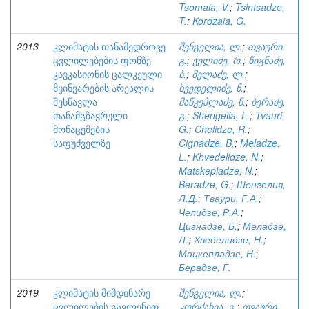
Tsomaia, V.
;
Tsintsadze,
T.
;
Kordzaia, G.
2013
კლიმატის თანამედროვე
შენგელია, ლ.
;
თვაური,
ცვლილებების ფონზე
გ.
;
ჭელიძე, რ.
;
წიგნაძე,
კავკასიონის ცალკეული
ბ.
;
მელაძე, ლ.
;
მყინვარების არეალის
ხვედელიძე, ნ.
;
შესწავლა
მაწკეპლაძე, ნ.
;
ბერაძე,
თანამგზავრული
გ.
;
Shengelia, L.
;
Tvauri,
მონაცემების
G.
;
Chelidze, R.
;
საფუძველზე
Cignadze, B.
;
Meladze,
L.
;
Khvedelidze, N.
;
Matskepladze, N.
;
Beradze, G.
;
Шенгелия,
Л.Д.
;
Тваури, Г.А.
;
Челидзе, Р.А.
;
Цигнадзе, Б.
;
Меладзе,
Л.
;
Хведелидзе, Н.
;
Мацкепладзе, Н.
;
Берадзе, Г.
2019
კლიმატის მიმდინარე
შენგელია, ლ.
;
ცვლილების გავლენით
კორძახია, გ.
;
თვაური,