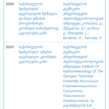
2020
საქართველოს
საქართველოს
მყინვარების
ტექნიკური
დეგრადაციის შესწავლა
უნივერსიტეტის
და მათი დნობის
ჰიდრომეტეოროლოგიის
პროგნოზირება
ინსტიტუტი
;
კორძახია, გ.
;
კლიმატის თანამედროვე
შენგელია, ლ.
;
ცომაია,
ცვლილების გამო
ვ.
;
Shengelia, L.
;
Kordkhia, G.
;
Tsomaia, V.
2020
საქართველოს
საქართველოს
მყინვარული აუზების
ტექნიკური
დეგრადაცია კლიმატის
უნივერსიტეტის
ცვლილების გამო
ჰიდრომეტეოროლოგიის
ინსტიტუტი
;
Institute Of
Hydrometeorology Of The
Georgian Technical
University
;
Институт
Гидрометеорологии
Грузинского
Технического
Университета
;
ივ.
ჯავახიშვილის სახ.