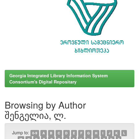
Georgia Integrated Library Information System
Consortium's Digital Repositary
Browsing by Author
შენგელია, ლ.
Jump to:
0-9
A
B
C
D
E
F
G
H
I
J
K
L