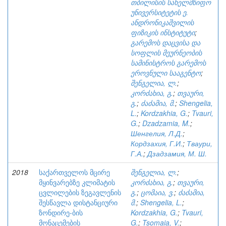
თბილისის სახელმწიფო
უნივერსიტეტის ე.
ანდრონიკაშვილის
ფიზიკის ინსტიტუტი
;
გარემოს დაცვისა და
სოფლის მეურნეობის
სამინისტროს გარემოს
ეროვნული სააგენტო
;
შენგელია, ლ.
;
კორძახია, გ.
;
თვაური,
გ.
;
ძაძამია, მ.
;
Shengelia,
L.
;
Kordzakhia, G.
;
Tvauri,
G.
;
Dzadzamia, M.
;
Шенгелия, Л.Д.
;
Кордзахия, Г.И.
;
Тваури,
Г.А.
;
Дзадзамия, М. Ш.
2018
საქართველოს მცირე
შენგელია, ლ.
;
მყინვარებზე კლიმატის
კორძახია, გ.
;
თვაური,
ცვლილების ზეგავლენის
გ.
;
ცომაია, ვ.
;
ძაძამია,
შესწავლა დისტანციური
მ.
;
Shengelia, L.
;
ზონდირე-ბის
Kordzakhia, G.
;
Tvauri,
მონაცემების
G.
;
Tsomaia, V.
;