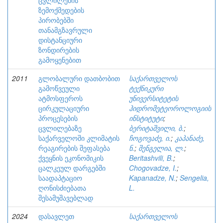
ცვლილების
ზემოქმედების
პირობებში
თანამგზავრული
დისტანციური
ზონდირების
გამოყენებით
2011
გლობალური დათბობით
საქართველოს
გამოწვეული
ტექნიკური
ატმოსფეროს
უნივერსიტეტის
ცირკულაციური
ჰიდრომეტეოროლოგიის
პროცესების
ინსტიტუტი
;
ცვლილებაზე
ბერიტაშვილი, ბ.
;
საქარველოში კლიმატის
ჩოგოვაძე, ი.
;
კაპანაძე,
რეაგირების შეფასება
ნ.
;
შენგელია, ლ.
;
ქვეყნის ეკონომიკის
Beritashvili, B.
;
ცალკეულ დარგებში
Chogovadze, I.
;
საადაპტაციო
Kapanadze, N.
;
Sengelia,
ღონისძიებათა
L.
შესამუშავებლად
2024
დასავლეთ
საქართველოს