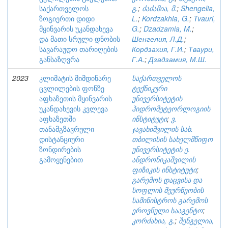
საქართველოს
გ.
;
ძაძამია, მ.
;
Shengelia,
ზოგიერთი დიდი
L.
;
Kordzakhia, G.
;
Tvauri,
მყინვარის უკანდახევა
G.
;
Dzadzamia, M.
;
და მათი სრული დნობის
Шенгелия, Л.Д.
;
სავარაუდო თარიღების
Кордзахия, Г.И.
;
Тваури,
განსაზღვრა
Г.А.
;
Дзадзамия, М.Ш.
2023
კლიმატის მიმდინარე
საქართველოს
ცვლილების ფონზე
ტექნიკური
აფხაზეთის მყინვარის
უნივერსიტეტის
უკანდახევის კვლევა
ჰიდრომეტეორლოგიის
აფხაზეთში
ინსტიტუტი
;
ვ.
თანამგზავრული
ჯავახიშვილის სახ.
დისტანციური
თბილისის სახელმწიფო
ზონდირების
უნივერსიტეტის ე.
გამოყენებით
ანდრონიკაშვილის
ფიზიკის ინსტიტუტი
;
გარემოს დაცვისა და
სოფლის მეურნეობის
სამინისტროს გარემოს
ეროვნული სააგენტო
;
კორძახია, გ.
;
შენგელია,