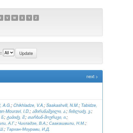
U
V
W
X
Y
Z
:
next >
, A.G.
;
Chikhladze, V.A.
;
Saakashvili, N.M.
;
Tabidze,
an-Mouravi, I.D.
;
ამირანაშვილი, ა.
;
ჩიხლაძე, ვ.
;
 ნ.
;
ტაბიძე, მ.
;
თარხან-მოურავი, ი.
;
и, А.Г.
;
Чихладзе, В.А.
;
Саакашвили, Н.М.
;
Ш.
;
Тархан-Моурави, И.Д.