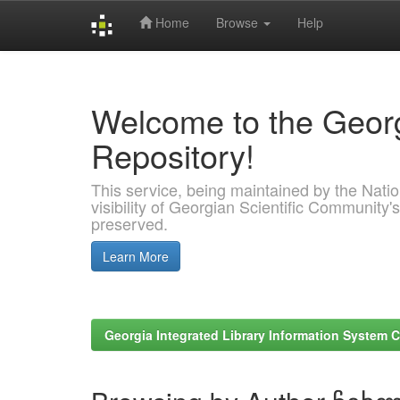
Home
Browse
Help
Skip
navigation
Welcome to the Georg
Repository!
This service, being maintained by the Nation
visibility of Georgian Scientific Community's
preserved.
Learn More
Georgia Integrated Library Information System C