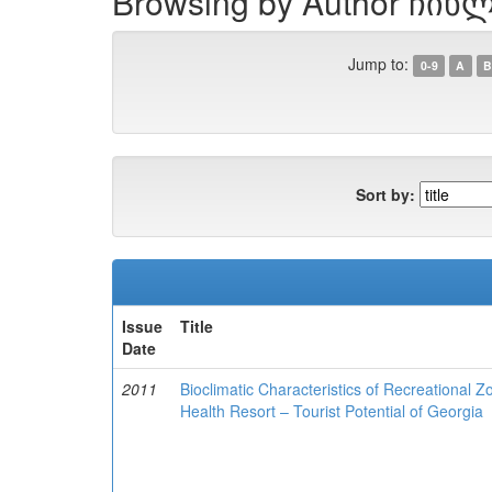
Browsing by Author ჩიხლ
Jump to:
0-9
A
B
Sort by:
Issue
Title
Date
2011
Bioclimatic Characteristics of Recreational 
Health Resort – Tourist Potential of Georgia