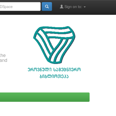
Sign on to:
the
 and