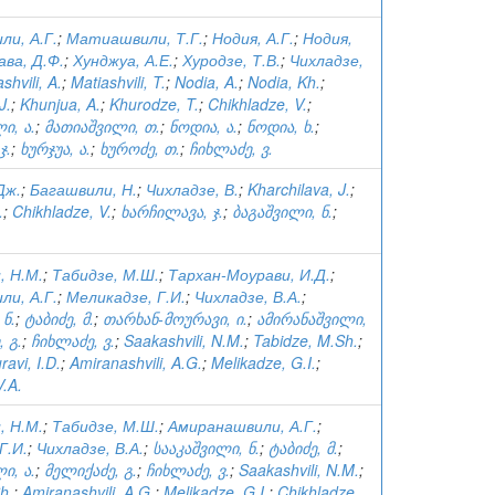
и, А.Г.
;
Матиашвили, Т.Г.
;
Нодия, А.Г.
;
Нодия,
ава, Д.Ф.
;
Хунджуа, А.Е.
;
Хуродзе, Т.В.
;
Чихладзе,
shvili, A.
;
Matiashvili, T.
;
Nodia, A.
;
Nodia, Kh.
;
J.
;
Khunjua, A.
;
Khurodze, T.
;
Chikhladze, V.
;
ი, ა.
;
მათიაშვილი, თ.
;
ნოდია, ა.
;
ნოდია, ხ.
;
ჯ.
;
ხურჯუა, ა.
;
ხუროძე, თ.
;
ჩიხლაძე, ვ.
Дж.
;
Багашвили, Н.
;
Чихладзе, В.
;
Kharchilava, J.
;
.
;
Chikhladze, V.
;
ხარჩილავა, ჯ.
;
ბაგაშვილი, ნ.
;
, Н.М.
;
Табидзе, М.Ш.
;
Тархан-Моурави, И.Д.
;
и, А.Г.
;
Меликадзе, Г.И.
;
Чихладзе, В.А.
;
 ნ.
;
ტაბიძე, მ.
;
თარხან-მოურავი, ი.
;
ამირანაშვილი,
 გ.
;
ჩიხლაძე, ვ.
;
Saakashvili, N.M.
;
Tabidze, M.Sh.
;
avi, I.D.
;
Amiranashvili, A.G.
;
Melikadze, G.I.
;
V.A.
, Н.М.
;
Табидзе, М.Ш.
;
Амиранашвили, А.Г.
;
Г.И.
;
Чихладзе, В.А.
;
სააკაშვილი, ნ.
;
ტაბიძე, მ.
;
ი, ა.
;
მელიქაძე, გ.
;
ჩიხლაძე, ვ.
;
Saakashvili, N.M.
;
h.
;
Amiranashvili, A.G.
;
Melikadze, G.I.
;
Chikhladze,