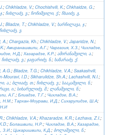
J.
;
Chikhladze, V.
;
Chochishvili, K.
;
Chkhaidze, G.
;
ჯ.
;
ჩიხლაძე, ვ.
;
ჩოჩიშვილი, ქ.
;
ჩხაიძე, გ.
J.
;
Bliadze, T.
;
Chikhladze, V.
;
ხარჩილავა, ჯ.
;
ჩიხლაძე, ვ.
, A.
;
Chargazia, Kh.
;
Chikhladze, V.
;
Japaridze, N.
;
 K.
;
Амиранашвили, А.Г.
;
Чаргазия, Х.З.
;
Чихладзе,
идзе, Н.Д.
;
Хазарадзе, К.Р.
;
ამირანაშვილი, ა.
;
;
ჩიხლაძე, ვ.
;
ჯაფარიძე, ნ.
;
ხაზარაძე, ქ.
, A.G.
;
Bliadze, T.G.
;
Chikhladze, V.A.
;
Saakashvili,
n-Mouravi, I.D.
;
Sikharulidze, Sh.A.
;
Lachashvili, N.I.
;
ი, ა.
;
ბლიაძე, თ.
;
ჩიხლაძე, ვ.
;
სააკაშვილი, ნ.
;
ავი, ი.
;
სიხარულიძე, შ.
;
ლაჩაშვილი, ნ.
;
и, А.Г.
;
Блиадзе, Т.Г.
;
Чихладзе, В.А.
;
, Н.М.
;
Тархан-Моурави, И.Д.
;
Сихарулидзе, Ш.А
;
 Н.И
.R.
;
Chikhladze, V.A.
;
Khazaradze, K.R.
;
Lezhava, Z.I.
;
 K.D.
;
Болашвили, Н.Р.
;
Чихладзе, В.А.
;
Хазарадзе,
, З.И.
;
Цикаришвили, К.Д.
;
ბოლაშვილი, ნ.
;