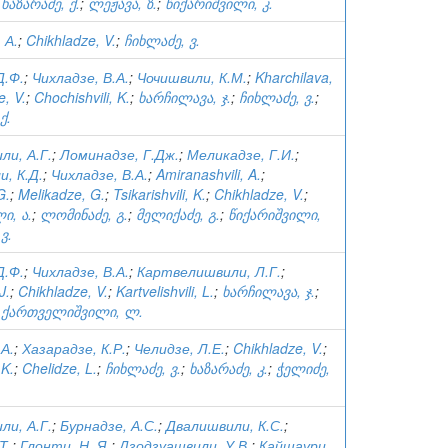
;
ხაზარაძე, ქ.
;
ლეჟავა, ზ.
;
წიქარიშვილი, კ.
 А.
;
Chikhladze, V.
;
ჩიხლაძე, ვ.
Д.Ф.
;
Чихладзе, В.А.
;
Чочишвили, К.М.
;
Kharchilava,
e, V.
;
Chochishvili, K.
;
ხარჩილავა, ჯ.
;
ჩიხლაძე, ვ.
;
ქ.
и, А.Г.
;
Ломинадзе, Г.Дж.
;
Меликадзе, Г.И.
;
, К.Д.
;
Чихладзе, В.А.
;
Amiranashvili, A.
;
G.
;
Melikadze, G.
;
Tsikarishvili, K.
;
Chikhladze, V.
;
ი, ა.
;
ლომინაძე, გ.
;
მელიქაძე, გ.
;
წიქარიშვილი,
ვ.
Д.Ф.
;
Чихладзе, В.А.
;
Картвелишвили, Л.Г.
;
J.
;
Chikhladze, V.
;
Kartvelishvili, L.
;
ხარჩილავა, ჯ.
;
;
ქართველიშვილი, ლ.
.А.
;
Хазарадзе, К.Р.
;
Челидзе, Л.Е.
;
Chikhladze, V.
;
 K.
;
Chelidze, L.
;
ჩიხლაძე, ვ.
;
ხაზარაძე, კ.
;
ჭელიძე,
и, А.Г.
;
Бурнадзе, А.С.
;
Двалишвили, К.С.
;
Т.
;
Глонти, Н. Я.
;
Дзодзуашвили, У.В.
;
Кайшаури,