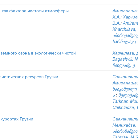
а как фактора чистоты атмосферы
Амиранашвил
Х.А.
;
Харчил
В.А.
;
Amirana
Kharchilava, 
ამირავაშვილ
ხარჩილავა, 
емного озона в экологически чистой
Харчилава, 
Bagashvili, N
ჩიხლაძე, ვ.
ристических ресурсов Грузии
Саакашвили
Амиранашвил
სააკაშვილი,
ა.
;
მელიქაძე,
Tarkhan-Mour
Chikhladze, 
 курортах Грузии
Саакашвили
Меликадзе, 
ამირანაშვილ
Tabidze, M.S