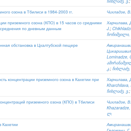
ჩიხლაძე, ვ.
ного озона в Тбилиси в 1984-2003 гг.
Чихладзе, В.
ии приземного озона (КПО) в 15 часов со средними
Харчилава, 
осреднения по дневным данным
J.
;
Chikhladz
ჩოჩიშვილი, 
нная обстановка в Цхалтубской пещере
Амиранашвил
Цикаришвили
Lominadze, 
ამირანაშვილ
კ.
;
ჩიხლაძე, 
сть концентрации приземного озона в Кахетии при
Харчилава, 
Kharchilava, 
ჩიხლაძე, ვ.
онцентраций приземного озона (КПО) в Тбилиси
Чихладзе, В
Khazaradze,
ლ.
в Кахетии
Амиранашвил
Геловани, Г.