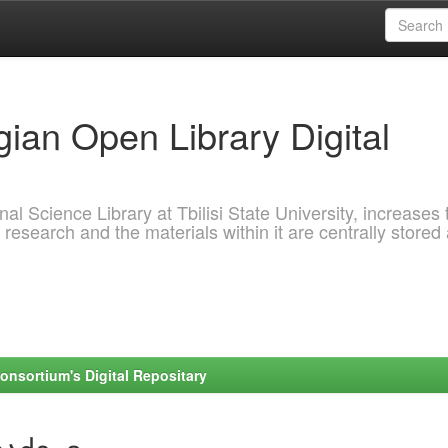
ian Open Library Digital
al Science Library at Tbilisi State University, increases 
 research and the materials within it are centrally stored
onsortium's Digital Repositary