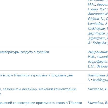
М.Н.
;
Квесел
Саури, И.П.
Amiranashvili
Ghlonti, N.
;
D
Lomtadze, J.
Chikhladze, 
გელოვანი, გ
კვესელავა, 
შ.
;
ჩარგაზია,
емпературы воздуха в Кутаиси
Амиранашвил
Н.М.
;
Чихлад
სააკაშვილი,
L.G.
;
Saakash
 в селе Руиспири в грозовые и градовые дни
Харчилава, 
V.
;
ხარჩილავ
х, сезонных и месячных значений концентрации
Чихладзе, В.
г
начений концентрации приземного озона в Тбилиси
Чихладзе, В.