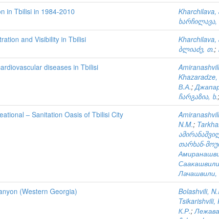
 in Tbilisi in 1984-2010
Kharchilava, 
ხარჩილავა, 
on and Visibility in Tbilisi
Kharchilava, 
ბლიაძე, თ.
;
ardiovascular diseases in Tbilisi
Amiranashvili
Khazaradze,
В.А.
;
Джапар
ჩარგაზია, ხ.
tional – Sanitation Oasis of Tbilisi City
Amiranashvili
N.M.
;
Tarkha
ამირანაშვილ
თარხან-მოურ
Амиранашвил
Саакашвили
Лачашвили,
 Canyon (Western Georgia)
Bolashvili, N
Tsikarishvili,
К.Р.
;
Лежава