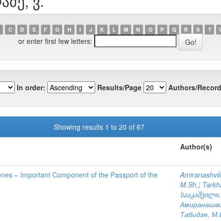
აძე, ვ.
C
D
E
F
G
H
I
J
K
L
M
N
O
P
Q
R
S
T
or enter first few letters:
In order:
Results/Page
Authors/Record
Showing results 1 to 20 of 67
Author(s)
Zones – Important Component of the Passport of the
Amiranashvili
M.Sh.
;
Tarkh
სააკაშვილი,
Амиранашвил
Табидзе, М.