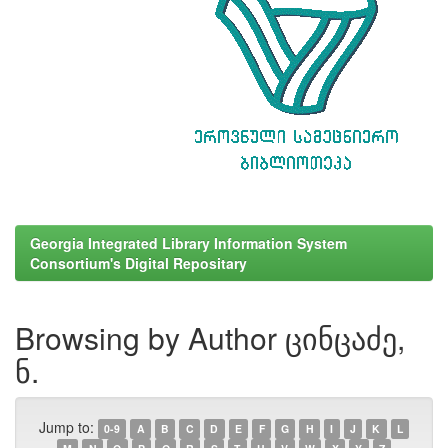
Georgia Integrated Library Information System
Consortium's Digital Repositary
Browsing by Author ცინცაძე,
ნ.
Jump to:
0-9
A
B
C
D
E
F
G
H
I
J
K
L