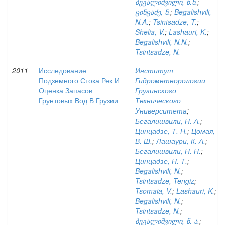
ბეგალიშვილი, ნ.ნ.
;
ცინცაძე, ნ.
;
Begalishvili,
N.A.
;
Tsintsadze, T.
;
Shelia, V.
;
Lashauri, K.
;
Begalishvili, N.N.
;
Tsintsadze, N.
2011
Исследование
Институт
Подземного Стока Рек И
Гидрометеорологии
Оценка Запасов
Грузинского
Грунтовых Вод В Грузии
Технического
Университета
;
Бегалишвили, Н. А.
;
Цинцадзе, Т. Н.
;
Цомая,
В. Ш.
;
Лашаури, К. А.
;
Бегалишвили, Н. Н.
;
Цинцадзе, Н. Т.
;
Begalishvili, N.
;
Tsintsadze, Tengiz
;
Tsomaia, V.
;
Lashauri, K.
;
Begalishvili, N.
;
Tsintsadze, N.
;
ბეგალიშვილი, ნ. ა.
;