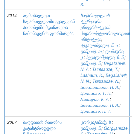
K.
2014
აღმოსავლეთ
საქართველოს
საქართველოში გვალვიან
ტექნიკური
პირობებში მდინარეთა
უნივერსიტეტის
ჩამონადენის ფორმირება
ჰიდრომეტეოროლოგიის
ინსტიტუტი
;
ბეგალიშვილი, ნ. ა.
;
ცინცაძე, თ.
;
ლაშაური,
კ.
;
ბეგალიშვილი, ნ. ნ.
;
ცინცაძე, ნ.
;
Begalishvili,
N. A.
;
Tsintsadze, T.
;
Lashauri, K.
;
Begalishvili,
N. N.
;
Tsintsadze, N.
;
Бегалишвили, Н. А.
;
Цинцадзе, Т. Н.
;
Лашаури, К. А.
;
Бегалишвили, Н. А.
;
Цинцадзе, Н. Т.
2007
ბაღდათის რაიონის
გორგიჯანიძე, ს.
;
კატასტროფული
ცინცაძე, ნ.
;
Gorgijanidze,