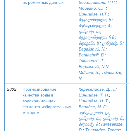
их режимных данных
Бегалишвили, Н.Н.
;
Мдивани, С.Г.
;
Цинцадзе, Н.Т.
;
ბეგალიშვილი, ნ.
;
ბერიტაშვილი, ბ.
;
ცინცაძე, თ.
;
ბეგალიშვილი, ნ.ნ.
;
მდივანი, ს.
;
ცინცაძე, ნ.
;
Begalishvili, N.
;
Beritashvili, B.
;
Tsintsadze, T.
;
Begalishvili, N.N.
;
Mdivani, S.
;
Tsintsadze,
N.
2002
Прогнозирование
Кереселидзе, Д. Н.
;
качества воды в
Цинцадзе, Т. Н.
;
водохранилищах
Цинцадзе, Н. Т.
;
сегменто-избирательным
Блиадзе, М. Г.
;
методом
კერესელიძე, დ.
;
ცინცაძე, თ.
;
ცინცაძე, ნ.
;
ბლიაძე, მ.
;
Kereselidze,
D.
;
Tsintsadze, Tengiz
;