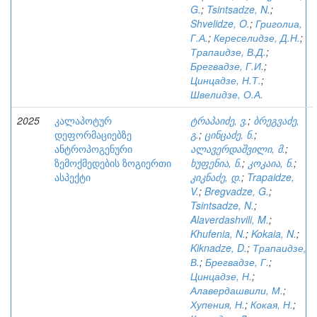
G.
;
Tsintsadze, N.
;
Shvelidze, O.
;
Григолиа,
Г.А.
;
Кереселидзе, Д.Н.
;
Трапаидзе, В.Д.
;
Брегвадзе, Г.И.
;
Цинцадзе, Н.Т.
;
Швелидзе, О.А.
2025
კალაპოტურ
ტრაპაიძე, ვ.
;
ბრეგვაძე,
დეფორმაციებზე
გ.
;
ცინცაძე, ნ.
;
ანტროპოგენური
ალავერდაშვილი, მ.
;
ზემოქმედების ზოგიერთი
ხუფენია, ნ.
;
კოკაია, ნ.
;
ასპექტი
კიკნაძე, დ.
;
Trapaidze,
V.
;
Bregvadze, G.
;
Tsintsadze, N.
;
Alaverdashvili, M.
;
Khufenia, N.
;
Kokaia, N.
;
Kiknadze, D.
;
Трапаидзе,
В.
;
Брегвадзе, Г.
;
Цинцадзе, Н.
;
Алавердашвили, М.
;
Хупения, Н.
;
Кокая, Н.
;