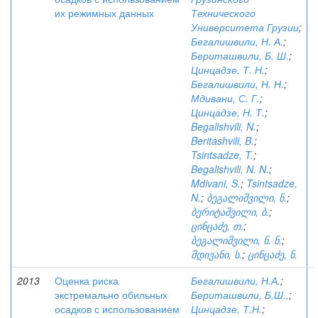
их режимных данных
Технического
Университета Грузии
;
Бегалишвили, Н. А.
;
Бериташвили, Б. Ш.
;
Цинцадзе, Т. Н.
;
Бегалишвили, Н. Н.
;
Мдивани, С. Г.
;
Цинцадзе, Н. Т.
;
Begalishvili, N.
;
Beritashvili, B.
;
Tsintsadze, T.
;
Begalishvili, N. N.
;
Mdivani, S.
;
Tsintsadze,
N.
;
ბეგალიშვილი, ნ.
;
ბერიტაშვილი, ბ.
;
ცინცაძე, თ.
;
ბეგალიშვილი, ნ. ნ.
;
მდივანი, ს.
;
ცინცაძე, ნ.
2013
Оценка риска
Бегалишвили, Н.А.
;
экстремально обильных
Бериташвили, Б.Ш.,
;
осадков с использованием
Цинцадзе, Т.Н.
;