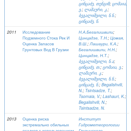
ცინცაძე, თენგიზ
;
ცომაია,
ვ.
;
ლაშაური, კ.
;
ბეგალიშვილი, ნ.ნ.
;
ცინცაძე, ნ.
2011
Исследование
Н.А.Бегалишвили
;
Подземного Стока Рек И
Цинцадзе, Т.Н.
;
Цомая,
Оценка Запасов
В.Ш.
;
Лашаури, К.А.
;
Грунтовых Вод В Грузии
Бегалишвили, Н.Н.
;
Цинцадзе, Н.Т.
;
ბეგალიშვილი, ნ.ა
;
ცინცაძე, თ.
;
ცომაია, ვ.
;
ლაშაური, კ.
;
ბეგალიშვილი, ნ.ნ.
;
ცინცაძე, ნ.
;
Begalishvili,
N.
;
Tsintsadze, T.
;
Tsomaia, V.
;
Lashauri, K.
;
Begalishvili, N.
;
Tsintsadze, N.
2013
Оценка риска
Институт
экстремально обильных
Гидрометеорологии
осадков с использованием
Грузинского