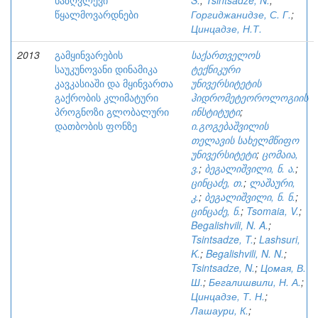
ნაზღვლევი
S.
;
Tsintsadze, N.
;
წყალმოვარდნები
Горгиджанидзе, С. Г.
;
Цинцадзе, Н.Т.
2013
გამყინვარების
საქართველოს
საუკუნოვანი დინამიკა
ტექნიკური
კავკასიაში და მყინვართა
უნივერსიტეტის
გაქრობის კლიმატური
ჰიდრომეტეოროლოგიის
პროგნოზი გლობალური
ინსტიტუტი
;
დათბობის ფონზე
ი.გოგებაშვილის
თელავის სახელმწიფო
უნივერსიტეტი
;
ცომაია,
ვ.
;
ბეგალიშვილი, ნ. ა.
;
ცინცაძე, თ.
;
ლაშაური,
კ.
;
ბეგალიშვილი, ნ. ნ.
;
ცინცაძე, ნ.
;
Tsomaia, V.
;
Begalishvili, N. A.
;
Tsintsadze, T.
;
Lashsuri,
K.
;
Begalishvili, N. N.
;
Tsintsadze, N.
;
Цомая, В.
Ш.
;
Бегалишвили, Н. А.
;
Цинцадзе, Т. Н.
;
Лашаури, К.
;