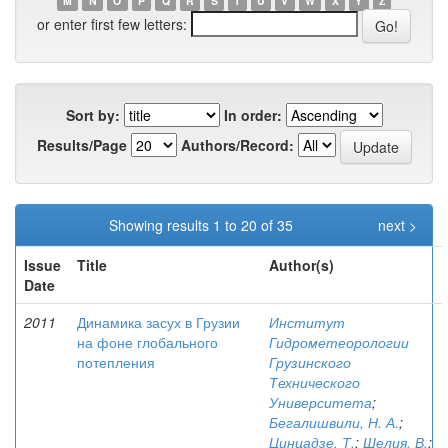
M
N
O
P
Q
R
S
T
U
V
W
X
Y
Z
or enter first few letters:
Sort by:
In order:
Results/Page
Authors/Record:
Showing results 1 to 20 of 35
next >
Issue
Title
Author(s)
Date
2011
Динамика засух в Грузии
Институт
на фоне глобального
Гидрометеорологии
потепления
Грузинского
Технического
Университета
;
Бегалишвили, Н. А.
;
Цинцадзе, Т.
;
Шелия, В.
;