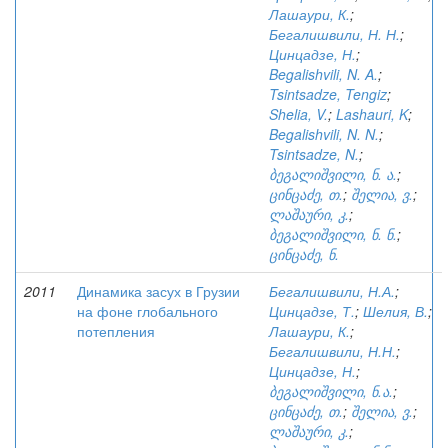
Лашаури, К.
;
Бегалишвили, Н. Н.
;
Цинцадзе, Н.
;
Begalishvili, N. A.
;
Tsintsadze, Tengiz
;
Shelia, V.
;
Lashauri, K
;
Begalishvili, N. N.
;
Tsintsadze, N.
;
ბეგალიშვილი, ნ. ა.
;
ცინცაძე, თ.
;
შელია, ვ.
;
ლაშაური, კ.
;
ბეგალიშვილი, ნ. ნ.
;
ცინცაძე, ნ.
2011
Динамика засух в Грузии
Бегалишвили, Н.А.
;
на фоне глобального
Цинцадзе, Т.
;
Шелия, В.
;
потепления
Лашаури, К.
;
Бегалишвили, Н.Н.
;
Цинцадзе, Н.
;
ბეგალიშვილი, ნ.ა.
;
ცინცაძე, თ.
;
შელია, ვ.
;
ლაშაური, კ.
;