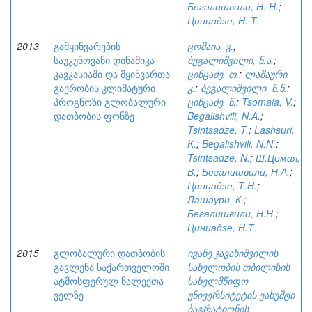
Бегалишвили, Н. Н.
;
Цинцадзе, Н. Т.
2013
გამყინვარების
ცომაია, ვ.
;
საუკუნოვანი დინამიკა
ბეგალიშვილი, ნ.ა.
;
კავკასიაში და მყინვართა
ცინცაძე, თ.
;
ლაშაური,
გაქრობის კლიმატური
კ.
;
ბეგალიშვილი, ნ.ნ.
;
პროგნოზი გლობალური
ცინცაძე, ნ.
;
Tsomaia, V.
;
დათბობის ფონზე
Begalishvili, N.A.
;
Tsintsadze, T.
;
Lashsuri,
K.
;
Begalishvili, N.N.
;
Tsintsadze, N.
;
Ш.Цомая,
В.
;
Бегалишвили, Н.А.
;
Цинцадзе, Т.Н.
;
Лашаури, К.
;
Бегалишвили, Н.Н.
;
Цинцадзе, Н.Т.
2015
გლობალური დათბობის
ივანე ჯავახიშვილის
გავლენა საქართველოში
სახელობის თბილისის
ატმოსფერულ ნალექთა
სახელმწიფო
ველზე
უნივერსიტეტის ვახუშტი
ბაგრატიონის