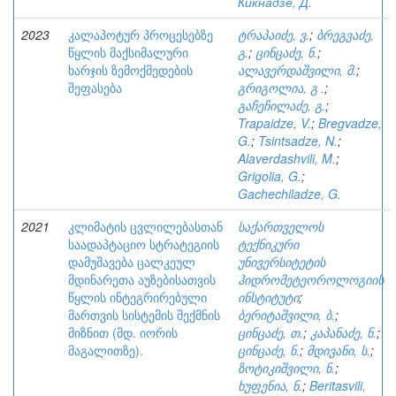
Кикнадзе, Д.
2023
კალაპოტურ პროცესებზე
ტრაპაიძე, ვ.
;
ბრეგვაძე,
წყლის მაქსიმალური
გ.
;
ცინცაძე, ნ.
;
ხარჯის ზემოქმედების
ალავერდაშვილი, მ.
;
შეფასება
გრიგოლია, გ .
;
გაჩეჩილაძე, გ.
;
Trapaidze, V.
;
Bregvadze,
G.
;
Tsintsadze, N.
;
Alaverdashvili, M.
;
Grigolia, G.
;
Gachechiladze, G.
2021
კლიმატის ცვლილებასთან
საქართველოს
საადაპტაციო სტრატეგიის
ტექნიკური
დამუშავება ცალკეულ
უნივერსიტეტის
მდინარეთა აუზებისათვის
ჰიდრომეტეოროლოგიის
წყლის ინტეგრირებული
ინსტიტუტი
;
მართვის სისტემის შექმნის
ბერიტაშვილი, ბ.
;
მიზნით (მდ. იორის
ცინცაძე, თ.
;
კაპანაძე, ნ.
;
მაგალითზე).
ცინცაძე, ნ.
;
მდივანი, ს.
;
ზოტიკიშვილი, ნ.
;
ხუფენია, ნ.
;
Beritasvili,