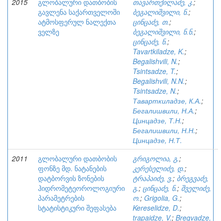
2015
გლობალური დათბობის
თავართქილაძე, კ.
;
გავლენა საქართველოში
ბეგალიშვილი, ნ.
;
ატმოსფერულ ნალექთა
ცინცაძე, თ.
;
ველზე
ბეგალიშვილი, ნ.ნ.
;
ცინცაძე, ნ.
;
Tavartkiladze, K.
;
Begalishvili, N.
;
Tsintsadze, T.
;
Begalishvili, N.N.
;
Tsintsadze, N.
;
Таварткиладзе, К.А.
;
Бегалишвили, Н.А.
;
Цинцадзе, Т.Н.
;
Бегалишвили, Н.Н.
;
Цинцадзе, Н.Т.
2011
გლობალური დათბობის
გრიგოლია, გ.
;
ფონზე მდ. ნატანების
კერესელიძე, დ.
;
დატბორვის ზონების
ტრაპაიძე, ვ.
;
ბრეგვაძე,
ჰიდრომეტეოროლოგიური
გ.
;
ცინცაძე, ნ.
;
შველიძე,
პარამეტრების
ო.
;
Grigolia, G.
;
სტატისტიკური შეფასება
Kereselidze, D.
;
trapaidze, V.
;
Bregvadze,