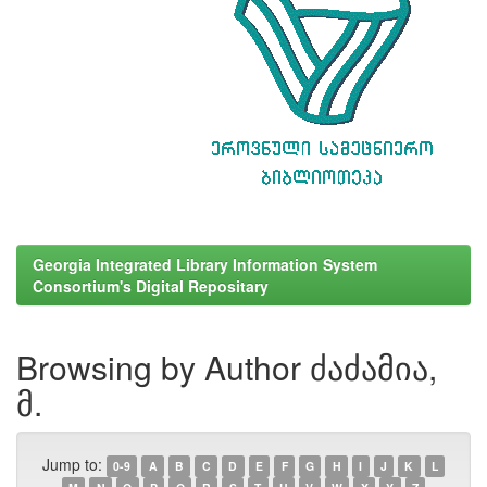
Georgia Integrated Library Information System
Consortium's Digital Repositary
Browsing by Author ძაძამია,
მ.
Jump to:
0-9
A
B
C
D
E
F
G
H
I
J
K
L