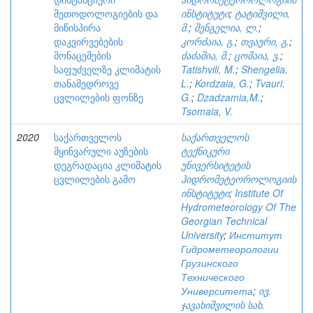
მეთოდოლოგიების და
ინსტიტუტი
;
ტატიშვილი,
მიწისპირა
მ.
;
შენგელია, ლ.
;
დაკვირვებების
კორძაია, გ.
;
თვაური, გ.
;
მონაცემების
ძაძამია, მ.
;
ცომაია, ვ.
;
საფუძველზე კლიმატის
Tatishvili, M.
;
Shengelia,
თანამედროვე
L.
;
Kordzaia, G.
;
Tvauri,
ცვლილების ფონზე
G.
;
Dzadzamia,M.
;
Tsomaia, V.
2020
საქართველოს
საქართველოს
მყინვარული აუზების
ტექნიკური
დეგრადაცია კლიმატის
უნივერსიტეტის
ცვლილების გამო
ჰიდრომეტეოროლოგიის
ინსტიტუტი
;
Institute Of
Hydrometeorology Of The
Georgian Technical
University
;
Институт
Гидрометеорологии
Грузинского
Технического
Университета
;
ივ.
ჯავახიშვილის სახ.