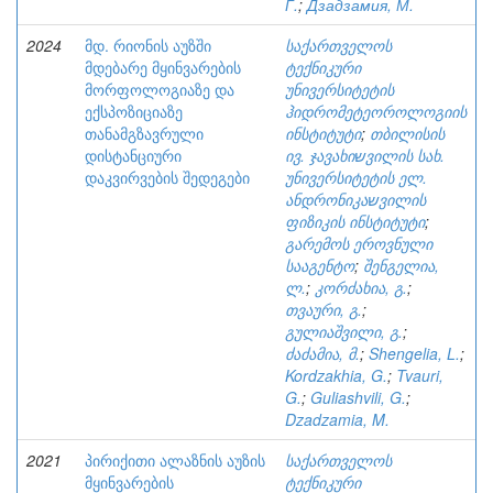
Г.
;
Дзадзамия, М.
2024
მდ. რიონის აუზში
საქართველოს
მდებარე მყინვარების
ტექნიკური
მორფოლოგიაზე და
უნივერსიტეტის
ექსპოზიციაზე
ჰიდრომეტეოროლოგიის
თანამგზავრული
ინსტიტუტი
;
თბილისის
დისტანციური
ივ. ჯავახიשვილის სახ.
დაკვირვების შედეგები
უნივერსიტეტის ელ.
ანდრონიკაשვილის
ფიზიკის ინსტიტუტი
;
გარემოს ეროვნული
სააგენტო
;
შენგელია,
ლ.
;
კორძახია, გ.
;
თვაური, გ.
;
გულიაშვილი, გ.
;
ძაძამია, მ.
;
Shengelia, L.
;
Kordzakhia, G.
;
Tvauri,
G.
;
Guliashvili, G.
;
Dzadzamia, M.
2021
პირიქითი ალაზნის აუზის
საქართველოს
მყინვარების
ტექნიკური