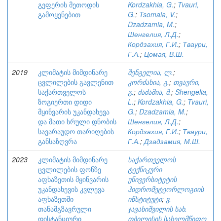
გეფერის მეთოდის
Kordzakhia, G.
;
Tvauri,
გამოყენებით
G.
;
Tsomaia, V.
;
Dzadzamia, M.
;
Шенгелия, Л.Д.
;
Кордзахия, Г.И.
;
Тваури,
Г.А.
;
Цомая, В.Ш.
2019
კლიმატის მიმდინარე
შენგელია, ლ.
;
ცვლილების გავლენით
კორძახია, გ.
;
თვაური,
საქართველოს
გ.
;
ძაძამია, მ.
;
Shengelia,
ზოგიერთი დიდი
L.
;
Kordzakhia, G.
;
Tvauri,
მყინვარის უკანდახევა
G.
;
Dzadzamia, M.
;
და მათი სრული დნობის
Шенгелия, Л.Д.
;
სავარაუდო თარიღების
Кордзахия, Г.И.
;
Тваури,
განსაზღვრა
Г.А.
;
Дзадзамия, М.Ш.
2023
კლიმატის მიმდინარე
საქართველოს
ცვლილების ფონზე
ტექნიკური
აფხაზეთის მყინვარის
უნივერსიტეტის
უკანდახევის კვლევა
ჰიდრომეტეორლოგიის
აფხაზეთში
ინსტიტუტი
;
ვ.
თანამგზავრული
ჯავახიშვილის სახ.
დისტანციური
თბილისის სახელმწიფო