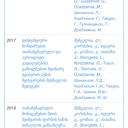
G.
;
Guliashvili, G.
;
Dzadzamia, M.
;
Шенгелия, Л.
;
Кордзахия, Г.
;
Тваури,
Г.
;
Гулиашвили, Г.
;
Дзадзамиа, М.
2017
დისტანციური
შენგელია, ლ.
;
ზონდირების
კორძახია, გ.
;
თვაური,
(თანამგზავრული და
გ.
;
ცომაია, ვ.
;
ძაძამია,
აეროფოტო
მ.
;
Shengelia, L.
;
გადაღებების)
Kordzakhia, G.
;
Tvauri,
გამოყენებით მდინარე
G.
;
Tsomaia, V.
;
ტვიბერის აუზის
Dzadzamia, M.
;
მყინვარების შესწავლის
Шенгелия, Л.Д.
;
შედეგები
Кордзахия, Г.И.
;
Тваури,
Г.А.
;
Цомая, В.Ш.
;
Дзадзамия, М. Ш.
2016
თანამგზავრული
შენგელია, ლ.
;
მონაცემებით მთის
კორძახია, გ.
;
თვაური,
მყინვარის ფირნის ხაზის
გ.
;
ცომაია, ვ.
;
ძაძამია,
სიმაღლის განსაზღვრა
მ.
;
Shengelia, L.
;