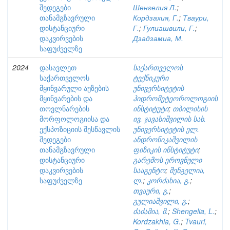
შედეგები
Шенгелия Л.
;
თანამგზავრული
Кордзахия, Г.
;
Тваури,
დისტანციური
Г.
;
Гулиашвили, Г.
;
დაკვირვების
Дзадзамиа, М.
საფუძველზე
2024
დასავლეთ
საქართველოს
საქართველოს
ტექნიკური
მყინვარული აუზების
უნივერსიტეტის
მყინვარების და
ჰიდრომეტეოროლოგიის
თოვლნარების
ინსტიტუტი
;
თბილისის
მორფოლოგიისა და
ივ. ჯავახიშვილის სახ.
ექსპოზიციის შესწავლის
უნივერსიტეტის ელ.
შედეგები
ანდრონიკაშვილის
თანამგზავრული
ფიზიკის ინსტიტუტი
;
დისტანციური
გარემოს ეროვნული
დაკვირვების
სააგენტო
;
შენგელია,
საფუძველზე
ლ.
;
კორძახია, გ.
;
თვაური, გ.
;
გულიაშვილი, გ.
;
ძაძამია, მ.
;
Shengelia, L.
;
Kordzakhia, G.
;
Tvauri,