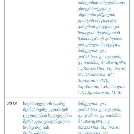
თბილისის სახელმწიფო
უნივერსიტეტის ე.
ანდრონიკაშვილის
ფიზიკის ინსტიტუტი
;
გარემოს დაცვისა და
სოფლის მეურნეობის
სამინისტროს გარემოს
ეროვნული სააგენტო
;
შენგელია, ლ.
;
კორძახია, გ.
;
თვაური,
გ.
;
ძაძამია, მ.
;
Shengelia,
L.
;
Kordzakhia, G.
;
Tvauri,
G.
;
Dzadzamia, M.
;
Шенгелия, Л.Д.
;
Кордзахия, Г.И.
;
Тваури,
Г.А.
;
Дзадзамия, М. Ш.
2018
საქართველოს მცირე
შენგელია, ლ.
;
მყინვარებზე კლიმატის
კორძახია, გ.
;
თვაური,
ცვლილების ზეგავლენის
გ.
;
ცომაია, ვ.
;
ძაძამია,
შესწავლა დისტანციური
მ.
;
Shengelia, L.
;
ზონდირე-ბის
Kordzakhia, G.
;
Tvauri,
მონაცემების
G.
;
Tsomaia, V.
;