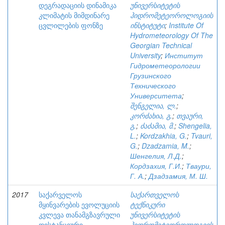
დეგრადაციის დინამიკა
უნივერსიტეტის
კლიმატის მიმდინარე
ჰიდრომეტეოროლოგიის
ცვლილების ფონზე
ინსტიტუტი
;
Institute Of
Hydrometeorology Of The
Georgian Technical
University
;
Институт
Гидрометеорологии
Грузинского
Технического
Университета
;
შენგელია, ლ.
;
კორძახია, გ.
;
თვაური,
გ.
;
ძაძამია, მ.
;
Shengelia,
L.
;
Kordzakhia, G.
;
Tvauri,
G.
;
Dzadzamia, M.
;
Шенгелия, Л.Д.
;
Кордзахия, Г.И.
;
Тваури,
Г. А.
;
Дзадзамия, М. Ш.
2017
საქარველოს
საქართველოს
მყინვარების ევოლუციის
ტექნიკური
კვლევა თანამგზავრული
უნივერსიტეტის
დისტანციური
ჰიდრომეტეოროლოგიის