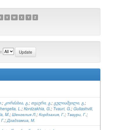
U
V
W
X
Y
Z
:
.
;
კორძახია, გ.
;
თვაური, გ.
;
გულიაშვილი, გ.
;
hengelia, L.
;
Kordzakhia, G.
;
Tvauri, G.
;
Guliashvili,
a, M.
;
Шенгелия Л.
;
Кордзахия, Г.
;
Тваури, Г.
;
 Г.
;
Дзадзамиа, М.