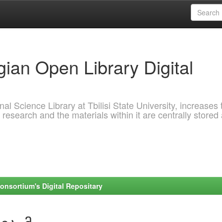
ian Open Library Digital
al Science Library at Tbilisi State University, increases 
 research and the materials within it are centrally stored
onsortium's Digital Repositary