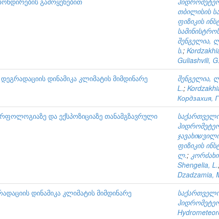
ზონდირების გამოყენებით
ჰიდრომეტეო
თბილისის ს
ფიზიკის ინს
სამინისტრო
შენგელია, ლ
ს.
;
Kordzakhi
Guliashvili, G
ს დეგრადაციის დინამიკა კლიმატის მიმდინარე
შენგელია, ლ
L.
;
Kordzakhi
Кордзахия, Г
მორფოლოგიაზე და ექსპოზიციაზე თანამგზავრული
საქართველო
ჰიდრომეტეო
ჯავახიשვილის სახ. უნივერსიტეტის ელ. ანდრონიკაשვილის
ფიზიკის ინს
ლ.
;
კორძახია
Shengelia, L.
Dzadzamia, 
რადაციის დინამიკა კლიმატის მიმდინარე
საქართველო
ჰიდრომეტეო
Hydrometeoro