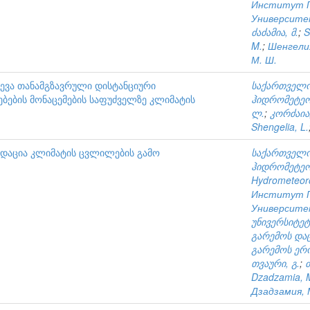
Институт Г
Университ
ძაძამია, მ.
;
S
M.
;
Шенгелия
М. Ш.
ევა თანამგზავრული დისტანციური
საქართველო
ბების მონაცემების საფუძველზე კლიმატის
ჰიდრომეტეო
ლ.
;
კორძაია,
Shengelia, L.
ადაცია კლიმატის ცვლილების გამო
საქართველო
ჰიდრომეტეო
Hydrometeoro
Институт Г
Университ
უნივერსიტეტ
გარემოს და
გარემოს ერ
თვაური, გ.
;
ძ
Dzadzamia, 
Дзадзамия, 