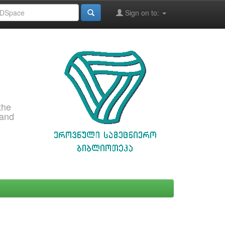
Sign on to:
the
 and