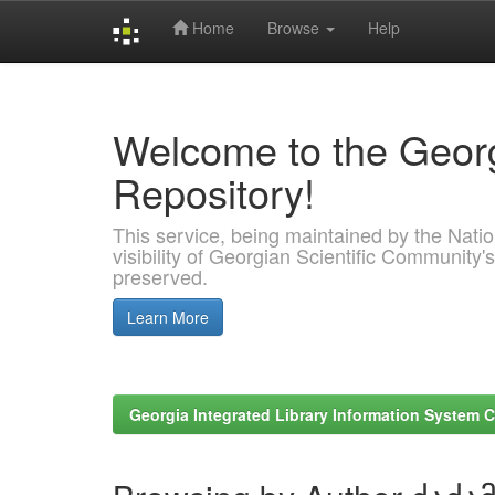
Home
Browse
Help
Skip
navigation
Welcome to the Georg
Repository!
This service, being maintained by the Nation
visibility of Georgian Scientific Community's
preserved.
Learn More
Georgia Integrated Library Information System C