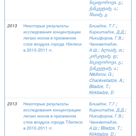
ნიკიფოროვი, გ.
;
ჭანკვეტაძე, ა.
;
ჩხაიძე, გ.
2013
Некоторые результаты
Блиадзе, Т.Г.
;
исследования концентрации
Киркитадзе, Д.Д.
;
легких ионов в приземном
Никифоров, Г.В.
;
слое воздуха города тбилиси
Чанкветадзе,
в 2010-2011 гг.
А.Ш.
;
ბლიაძე, თ.
;
კირკიტაძე, დ.
;
ნიკიფოროვი, გ.
;
ჭანკვეტაძე, ა.
;
Nikiforov, G.
;
Chankvetadze, A.
;
Bliadze, T.
;
Kirkitadze, D
2013
Некоторые результаты
Блиадзе, Т.Г.
;
исследования концентрации
Киркитадзе, Д.Д.
;
легких ионов в приземном
Никифоров, Г.В.
;
слое воздуха города Тбилиси
Чанкветадзе,
в 2010-2011 гг.
А.Ш.
;
Bliadze, T.
;
Kirkitadze, D.
;