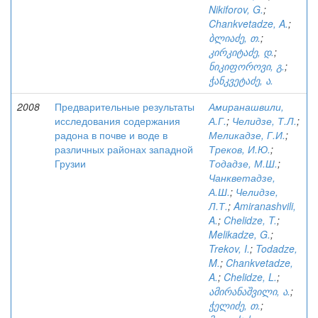
Nikiforov, G.
;
Chankvetadze, A.
;
ბლიაძე, თ.
;
კირკიტაძე, დ.
;
ნიკიფოროვი, გ.
;
ჭანკვეტაძე, ა.
2008
Предварительные результаты
Амиранашвили,
исследования содержания
А.Г.
;
Челидзе, Т.Л.
;
радона в почве и воде в
Меликадзе, Г.И.
;
различных районах западной
Треков, И.Ю.
;
Грузии
Тодадзе, М.Ш.
;
Чанкветадзе,
А.Ш.
;
Челидзе,
Л.Т.
;
Amiranashvili,
A.
;
Chelidze, T.
;
Melikadze, G.
;
Trekov, I.
;
Todadze,
M.
;
Chankvetadze,
A.
;
Chelidze, L.
;
ამირანაშვილი, ა.
;
ჭელიძე, თ.
;