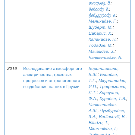
თოდაძე, მ.
;
მაჩაიძე, ზ.
;
ჭანკვეტაძე, ა.
;
Меликадзе, Г.
;
Шуберт, М.
;
Цабарис, Х.
;
Капанадзе, Н.
;
Тодадзе, М.
;
Мачаидзе, З.
;
Чанкветадзе, А.
2016
Исследование атмосферного
Бериташвили,
электричества, грозовых
Б.Ш.
;
Блиадзе,
процессов и антропогенного
Т.Г.
;
Мкурналидзе,
воздействия на них в Грузии
И.П.
;
Трофименко,
Л.Т.
;
Хоргуани,
Ф.А.
;
Хуродзе, Т.В.
;
Чанкветадзе,
А.Ш.
;
Чумбуридзе,
З.А.
;
Beritashvili, B.
;
Bliadze, T.
;
Mkurnalidze, I.
;
Trofimenko, L.
;