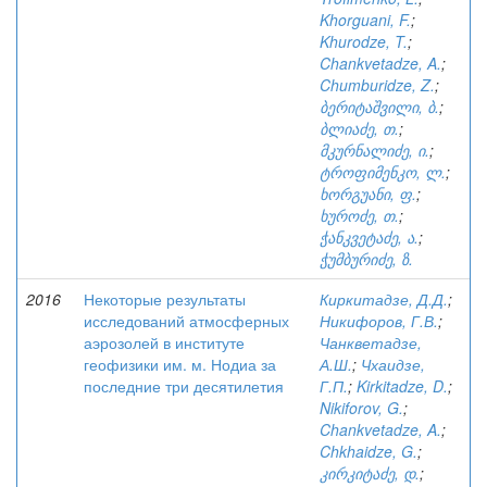
Khorguani, F.
;
Khurodze, T.
;
Chankvetadze, A.
;
Chumburidze, Z.
;
ბერიტაშვილი, ბ.
;
ბლიაძე, თ.
;
მკურნალიძე, ი.
;
ტროფიმენკო, ლ.
;
ხორგუანი, ფ.
;
ხუროძე, თ.
;
ჭანკვეტაძე, ა.
;
ჭუმბურიძე, ზ.
2016
Некоторые результаты
Киркитадзе, Д.Д.
;
исследований атмосферных
Никифоров, Г.В.
;
аэрозолей в институте
Чанкветадзе,
геофизики им. м. Нодиа за
А.Ш.
;
Чхаидзе,
последние три десятилетия
Г.П.
;
Kirkitadze, D.
;
Nikiforov, G.
;
Chankvetadze, A.
;
Chkhaidze, G.
;
კირკიტაძე, დ.
;