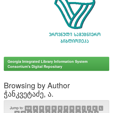
Georgia Integrated Library Information System
Consortium's Digital Repositary
Browsing by Author
ჭანკვეტაძე, ა.
Jump to:
0-9
A
B
C
D
E
F
G
H
I
J
K
L