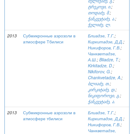
მელიქაძე, გ.
;
ტრეკოვი, ი.
;
თოდაძე, მ.
;
ჭანკვეტაძე, ა.
;
ჭელიძე, ლ.
2013
Субмикронные аэрозоли в
Блиадзе, Т.Г.
;
атмосфере Тбилиси
Киркитадзе, Д.Д.
;
Никифоров, Г.В.
;
Чанкветадзе,
А.Ш.
;
Bliadze, T.
;
Kirkitadze, D.
;
Nikiforov, G.
;
Chankvetadze, A.
;
ბლიაძე, თ.
;
კირკიტაძე, დ.
;
ნიკიფოროვი, გ.
;
ჭანკვეტაძე, ა.
2013
Субмикронные аэрозоли в
Блиадзе, Т.Г.
;
атмосфере тбилиси
Киркитадзе, Д.Д.
;
Никифоров, Г.В.
;
Чанкветадзе,