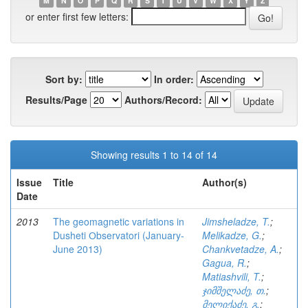
M
N
O
P
Q
R
S
T
U
V
W
X
Y
Z
or enter first few letters:
Sort by:
In order:
Results/Page
Authors/Record:
Showing results 1 to 14 of 14
Issue
Title
Author(s)
Date
2013
The geomagnetic variations in
Jimsheladze, T.
;
Dusheti Оbservatori (January-
Melikadze, G.
;
June 2013)
Chankvetadze, A.
;
Gagua, R.
;
Matiashvili, T.
;
ჯიმშელაძე, თ.
;
მელიქაძე, გ.
;