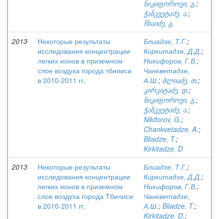
ნიკიფოროვი, გ.
;
ჭანკვეტაძე, ა.
;
ჩხაიძე, გ.
2013
Некоторые результаты
Блиадзе, Т.Г.
;
исследования концентрации
Киркитадзе, Д.Д.
;
легких ионов в приземном
Никифоров, Г.В.
;
слое воздуха города тбилиси
Чанкветадзе,
в 2010-2011 гг.
А.Ш.
;
ბლიაძე, თ.
;
კირკიტაძე, დ.
;
ნიკიფოროვი, გ.
;
ჭანკვეტაძე, ა.
;
Nikiforov, G.
;
Chankvetadze, A.
;
Bliadze, T.
;
Kirkitadze, D
2013
Некоторые результаты
Блиадзе, Т.Г.
;
исследования концентрации
Киркитадзе, Д.Д.
;
легких ионов в приземном
Никифоров, Г.В.
;
слое воздуха города Тбилиси
Чанкветадзе,
в 2010-2011 гг.
А.Ш.
;
Bliadze, T.
;
Kirkitadze, D.
;