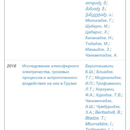
თოდაძე, მ.
;
მაჩაიძე, ზ.
;
ჭანკვეტაძე, ა.
;
Меликадзе, Г.
;
Шуберт, М.
;
Цабарис, Х.
;
Капанадзе, Н.
;
Тодадзе, М.
;
Мачаидзе, З.
;
Чанкветадзе, А.
2016
Исследование атмосферного
Бериташвили,
электричества, грозовых
Б.Ш.
;
Блиадзе,
процессов и антропогенного
Т.Г.
;
Мкурналидзе,
воздействия на них в Грузии
И.П.
;
Трофименко,
Л.Т.
;
Хоргуани,
Ф.А.
;
Хуродзе, Т.В.
;
Чанкветадзе,
А.Ш.
;
Чумбуридзе,
З.А.
;
Beritashvili, B.
;
Bliadze, T.
;
Mkurnalidze, I.
;
Trofimenko, L.
;