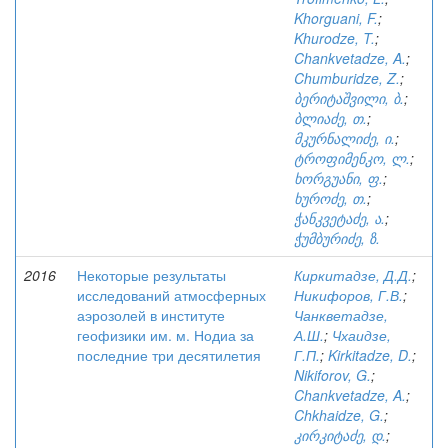
Khorguani, F.
;
Khurodze, T.
;
Chankvetadze, A.
;
Chumburidze, Z.
;
ბერიტაშვილი, ბ.
;
ბლიაძე, თ.
;
მკურნალიძე, ი.
;
ტროფიმენკო, ლ.
;
ხორგუანი, ფ.
;
ხუროძე, თ.
;
ჭანკვეტაძე, ა.
;
ჭუმბურიძე, ზ.
2016
Некоторые результаты
Киркитадзе, Д.Д.
;
исследований атмосферных
Никифоров, Г.В.
;
аэрозолей в институте
Чанкветадзе,
геофизики им. м. Нодиа за
А.Ш.
;
Чхаидзе,
последние три десятилетия
Г.П.
;
Kirkitadze, D.
;
Nikiforov, G.
;
Chankvetadze, A.
;
Chkhaidze, G.
;
კირკიტაძე, დ.
;