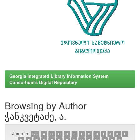
Georgia Integrated Library Information System
Consortium's Digital Repositary
Browsing by Author
ჭანკვეტაძე, ა.
Jump to:
0-9
A
B
C
D
E
F
G
H
I
J
K
L