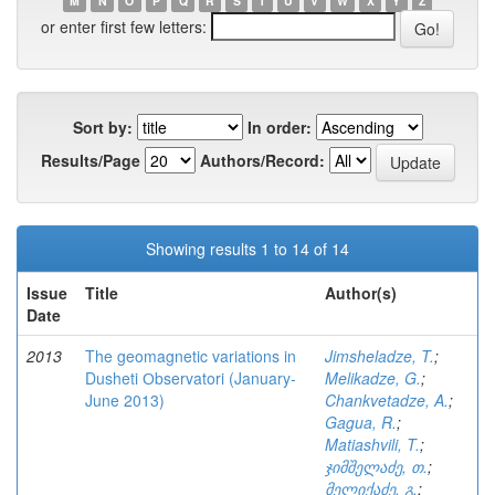
M
N
O
P
Q
R
S
T
U
V
W
X
Y
Z
or enter first few letters:
Sort by:
In order:
Results/Page
Authors/Record:
Showing results 1 to 14 of 14
Issue
Title
Author(s)
Date
2013
The geomagnetic variations in
Jimsheladze, T.
;
Dusheti Оbservatori (January-
Melikadze, G.
;
June 2013)
Chankvetadze, A.
;
Gagua, R.
;
Matiashvili, T.
;
ჯიმშელაძე, თ.
;
მელიქაძე, გ.
;