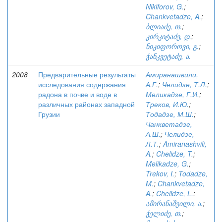
Nikiforov, G.
;
Chankvetadze, A.
;
ბლიაძე, თ.
;
კირკიტაძე, დ.
;
ნიკიფოროვი, გ.
;
ჭანკვეტაძე, ა.
2008
Предварительные результаты
Амиранашвили,
исследования содержания
А.Г.
;
Челидзе, Т.Л.
;
радона в почве и воде в
Меликадзе, Г.И.
;
различных районах западной
Треков, И.Ю.
;
Грузии
Тодадзе, М.Ш.
;
Чанкветадзе,
А.Ш.
;
Челидзе,
Л.Т.
;
Amiranashvili,
A.
;
Chelidze, T.
;
Melikadze, G.
;
Trekov, I.
;
Todadze,
M.
;
Chankvetadze,
A.
;
Chelidze, L.
;
ამირანაშვილი, ა.
;
ჭელიძე, თ.
;