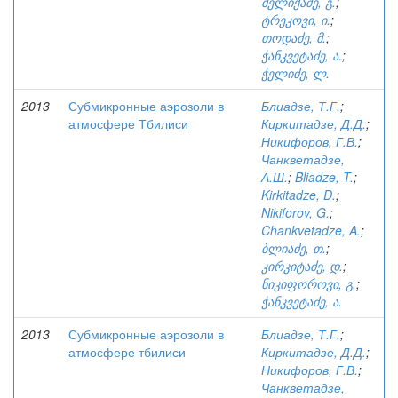
მელიქაძე, გ.
;
ტრეკოვი, ი.
;
თოდაძე, მ.
;
ჭანკვეტაძე, ა.
;
ჭელიძე, ლ.
2013
Субмикронные аэрозоли в
Блиадзе, Т.Г.
;
атмосфере Тбилиси
Киркитадзе, Д.Д.
;
Никифоров, Г.В.
;
Чанкветадзе,
А.Ш.
;
Bliadze, T.
;
Kirkitadze, D.
;
Nikiforov, G.
;
Chankvetadze, A.
;
ბლიაძე, თ.
;
კირკიტაძე, დ.
;
ნიკიფოროვი, გ.
;
ჭანკვეტაძე, ა.
2013
Субмикронные аэрозоли в
Блиадзе, Т.Г.
;
атмосфере тбилиси
Киркитадзе, Д.Д.
;
Никифоров, Г.В.
;
Чанкветадзе,