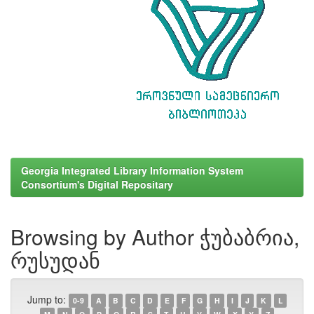
Georgia Integrated Library Information System
Consortium's Digital Repositary
Browsing by Author ჭუბაბრია,
რუსუდან
Jump to:
0-9
A
B
C
D
E
F
G
H
I
J
K
L