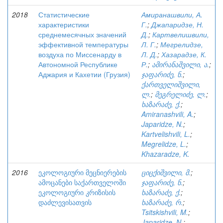
2018
Статистические
Амиранашвили, А.
характеристики
Г.
;
Джапаридзе, Н.
среднемесячных значений
Д.
;
Картвелишвили,
эффективной температуры
Л. Г.
;
Мегрелидзе,
воздуха по Миссенарду в
Л. Д.
;
Хазарадзе, К.
Автономной Республике
Р.
;
ამირანაშვილი, ა.
;
Аджария и Кахетии (Грузия)
ჯაფარიძე, ნ.
;
ქართველიშვილი,
ლ.
;
მეგრელიძე, ლ.
;
ხაზარაძე, ქ.
;
Amiranashvili, A.
;
Japaridze, N.
;
Kartvelishvili, L.
;
Megrelidze, L.
;
Khazaradze, K.
2016
ეკოლოგიური მეცნიერების
ციცქიშვილი, მ.
;
ამოცანები საქართველოში
ჯაფარიძე, ნ.
;
ეკოლოგიური კრიზისის
ხაზარაძე, ქ.
;
დაძლევისათვის
ხაზარაძე, რ.
;
Tsitskishvili, M.
;
Japaridze, N.
;