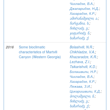
Чихладзе, В.А.
;
Джапаридзе, Н.Д.
;
Хазарадзе, К.Р.
;
ამირანაშვილი, ა.
;
ჩარგაზია, ხ.
;
ჩიხლაძე, ვ.
;
ჯაფარიძე, ნ.
;
ხაზარაძე, ქ.
2016
Some bioclimatic
Bolashvili, N.R.
;
characteristics of Martvili
Chikhladze, V.A.
;
Canyon (Western Georgia)
Khazaradze, K.R.
;
Lezhava, Z.I.
;
Tsikarishvili, K.D.
;
Болашвили, Н.Р.
;
Чихладзе, В.А.
;
Хазарадзе, К.Р.
;
Лежава, З.И.
;
Цикаришвили, К.Д.
;
ბოლაშვილი, ნ.
;
ჩიხლაძე, ვ.
;
ხაზარაძე, ქ.
;