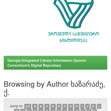
Georgia Integrated Library Information System
Consortium's Digital Repositary
Browsing by Author ხაზარაძე,
ქ.
Jump to:
0-9
A
B
C
D
E
F
G
H
I
J
K
L