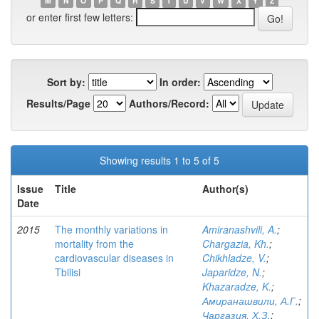
M
N
O
P
Q
R
S
T
U
V
W
X
Y
Z
or enter first few letters:
Sort by:
In order:
Results/Page
Authors/Record:
Showing results 1 to 5 of 5
Issue
Title
Author(s)
Date
2015
The monthly variations in
Amiranashvili, A.
;
mortality from the
Chargazia, Kh.
;
cardiovascular diseases in
Chikhladze, V.
;
Tbilisi
Japaridze, N.
;
Khazaradze, K.
;
Амиранашвили, А.Г.
;
Чаргазия, Х.З.
;