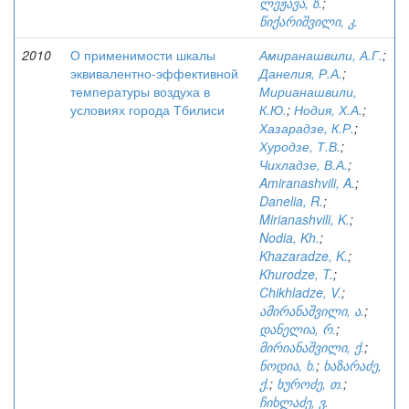
ლეჟავა, ზ.
;
წიქარიშვილი, კ.
2010
О применимости шкалы
Амиранашвили, А.Г.
;
эквивалентно-эффективной
Данелия, Р.А.
;
температуры воздуха в
Мирианашвили,
условиях города Тбилиси
К.Ю.
;
Нодия, Х.А.
;
Хазарадзе, К.Р.
;
Хуродзе, Т.В.
;
Чихладзе, В.А.
;
Amiranashvili, A.
;
Danelia, R.
;
Mirianashvili, K.
;
Nodia, Kh.
;
Khazaradze, K.
;
Khurodze, T.
;
Chikhladze, V.
;
ამირანაშვილი, ა.
;
დანელია, რ.
;
მირიანაშვილი, ქ.
;
ნოდია, ხ.
;
ხაზარაძე,
ქ.
;
ხუროძე, თ.
;
ჩიხლაძე, ვ.