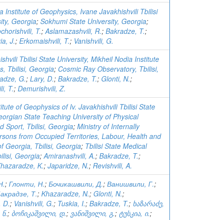
 Institute of Geophysics, Ivane Javakhishvili Tbilisi
ity, Georgia
;
Sokhumi State University, Georgia
;
chorishvili, T.
;
Aslamazashvili, R.
;
Bakradze, T.
;
ia, J.
;
Erkomaishvili, T.
;
Vanishvili, G.
hvili Tbilisi State University, Mikheil Nodia Institute
, Tbilisi, Georgia
;
Cosmic Ray Observatory, Tbilisi,
adze, G.
;
Lary, D.
;
Bakradze, T.
;
Glonti, N.
;
i, T.
;
Demurishvili, Z.
itute of Geophysics of Iv. Javakhishvili Tbilisi State
orgian State Teaching University of Physical
 Sport, Tbilisi, Georgia
;
Ministry of Internally
rsons from Occupied Territories, Labour, Health and
of Georgia, Tbilisi, Georgia
;
Tbilisi State Medical
ilisi, Georgia
;
Amiranashvili, A.
;
Bakradze, T.
;
hazaradze, K.
;
Japaridze, N.
;
Revishvili, A.
Н.
;
Глонти, Н.
;
Бочикашвили, Д.
;
Ванишвили, Г.
;
акрадзе, Т.
;
Khazaradze, N.
;
Glonti, N.
;
, D.
;
Vanishvili, G.
;
Tuskia, I.
;
Bakradze, T.
;
ხაზარაძე,
ნ.
;
ბოჩიკაშვილი, დ.
;
ვანიშვილი, გ.
;
ტუსკია, ი.
;