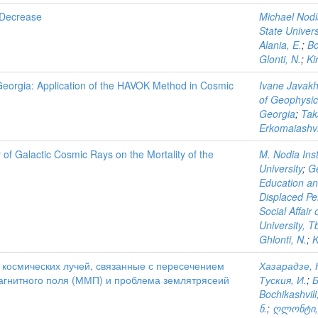
 Decrease
Michael Nodia
State Univers
Alania, E.
;
Bo
Glonti, N.
;
Kir
Georgia: Application of the HAVOK Method in Cosmic
Ivane Javakhis
of Geophysics
Georgia
;
Tak
Erkomaiashvil
y of Galactic Cosmic Rays on the Mortality of the
M. Nodia Inst
University
;
Ge
Education and
Displaced Pe
Social Affair 
University, Tb
Ghlonti, N.
;
K
космических лучей, связанные с пересечением
Хазарадзе, 
агнитного поля (ММП) и проблема землятрясеий
Туския, И.
;
Б
Bochikashvili
ნ.
;
ღლონტი, 