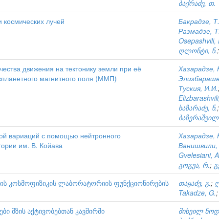
ბაქრაძე, თ.
и космических лучей
Бакрадзе, Т
Размадзе, Т
Osepashvili, 
ღლონტი, ნ.
ества движения на тектонику земли при её
Хазарадзе, 
планетного магнитного поля (ММП)
Элизбарашв
Туския, И.И.
Elizbarashvili
ხაზარაძე, ნ.
ბაზერაშვილი
ной вариаций с помощью нейтронного
Хазарадзе, 
ории им. В. Койава
Ванишвили, 
Gvelesiani, A
გოგუა, რ.
;
გ
ტუტის კოსმოფიზიკის ლაბორატორიის ფუნქციონირების
თაყაძე, გ.
;
ღ
Takadze, G.
ბი მზის აქტივობებთან კავშირში
მიხეილ ნოდ