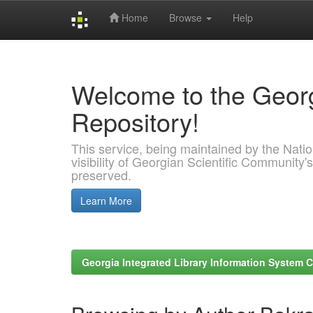
Home
Browse
Help
Skip
navigation
Welcome to the Georg
Repository!
This service, being maintained by the Nation
visibility of Georgian Scientific Community's
preserved.
Learn More
Georgia Integrated Library Information System C