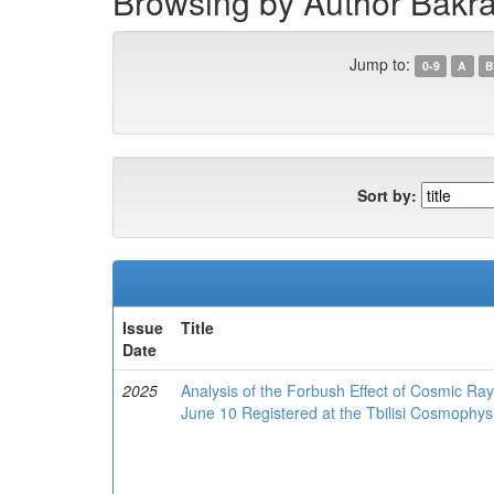
Browsing by Author Bakra
Jump to:
0-9
A
B
Sort by:
Issue
Title
Date
2025
Analysis of the Forbush Effect of Cosmic Ra
June 10 Registered at the Tbilisi Cosmophys