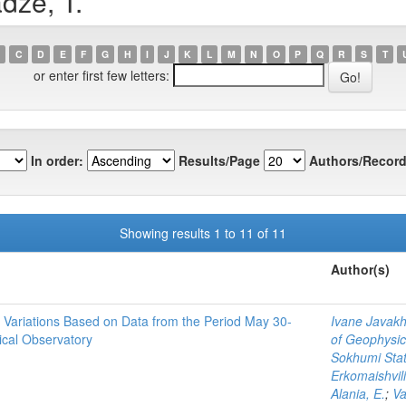
dze, T.
C
D
E
F
G
H
I
J
K
L
M
N
O
P
Q
R
S
T
or enter first few letters:
In order:
Results/Page
Authors/Record
Showing results 1 to 11 of 11
Author(s)
y Variations Based on Data from the Period May 30-
Ivane Javakhis
ical Observatory
of Geophysic
Sokhumi State
Erkomaishvili
Alania, E.
;
Va