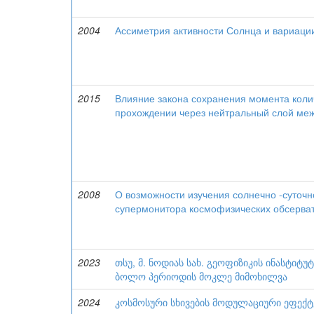
2004
Ассиметрия активности Солнца и вариаци
2015
Влияние закона сохранения момента колич
прохождении через нейтральный слой меж
2008
О возможности изучения солнечно -суточ
супермонитора космофизических обсерват
2023
თსუ, მ. ნოდიას სახ. გეოფიზიკის ინასტი
ბოლო პერიოდის მოკლე მიმოხილვა
2024
კოსმოსური სხივების მოდულაციური ეფექტე