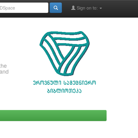
Sign on to:
the
 and