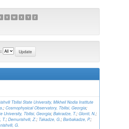
U
V
W
X
Y
Z
:
hvili Tbilisi State University, Mikheil Nodia Institute
s,
;
Cosmophysical Observatory, Tbilisi, Georgia
;
 University, Tbilisi, Georgia
;
Bakradze, T.
;
Glonti, N.
;
, T.
;
Demurishvili, Z.
;
Takadze, G.
;
Barbakadze, P.
;
nishvili, G.