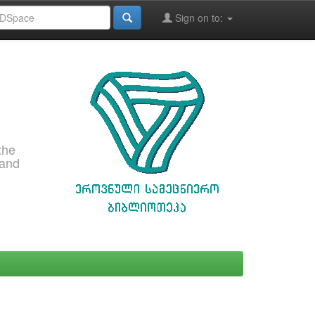
Sign on to:
the
 and