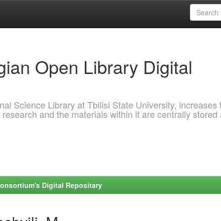
ian Open Library Digital
al Science Library at Tbilisi State University, increases 
 research and the materials within it are centrally stored
onsortium's Digital Repositary