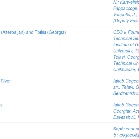
N.
;
Kartvelishv
Pappaccogli,
Vaupotič, J.
;
(Deputy Edito
Azerbaijan) and Tbilisi (Georgia)
CEO & Found
Technical Se
Institute of 
University, Tb
Telavi, Geor
Technical Uni
Chikhladze, 
 River
Iakob Gogebas
str., Telavi, 
Berdzenishvil
rs
Iakob Gogebas
Georgian Aca
Davitashvili,
Бердзенишви
ნ.
;
დავითაშვ