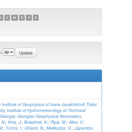
U
V
W
X
Y
Z
:
 Institute of Geophysics of Ivane Javakhishvili Tbilisi
ity
;
Institute of Hydrometeorology of Technical
 Georgia
;
Georgian Geophysical Association
;
 N.
;
Kiria, J.
;
Bolashvili, N.
;
Pipia, M.
;
Aliev, V.
;
 M.
;
Fórizs, I.
;
Ghlonti, N.
;
Melikadze, G.
;
Japaridze,