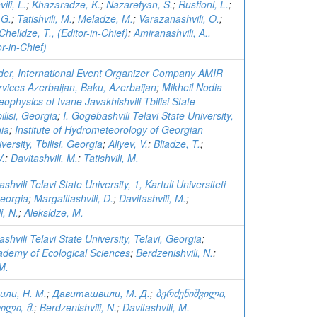
ili, L.
;
Khazaradze, K.
;
Nazaretyan, S.
;
Rustioni, L.
;
 G.
;
Tatishvili, M.
;
Meladze, M.
;
Varazanashvili, O.
;
Chelidze, T., (Editor-in-Chief)
;
Amiranashvili, A.,
r-in-Chief)
er, International Event Organizer Company AMIR
rvices Azerbaijan, Baku, Azerbaijan
;
Mikheil Nodia
Geophysics of Ivane Javakhishvili Tbilisi State
ilisi, Georgia
;
I. Gogebashvili Telavi State University,
gia
;
Institute of Hydrometeorology of Georgian
versity, Tbilisi, Georgia
;
Aliyev, V.
;
Bliadze, T.
;
V.
;
Davitashvili, M.
;
Tatishvili, M.
hvili Telavi State University, 1, Kartuli Universiteti
Georgia
;
Margalitashvili, D.
;
Davitashvili, M.
;
i, N.
;
Aleksidze, M.
hvili Telavi State University, Telavi, Georgia
;
demy of Ecological Sciences
;
Berdzenishvili, N.
;
 M.
ли, Н. М.
;
Давиташвили, М. Д.
;
ბერძენიშვილი,
ილი, მ.
;
Berdzenishvili, N.
;
Davitashvili, M.