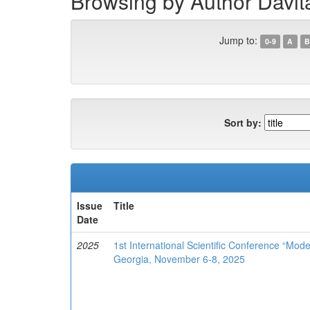
Browsing by Author Davita
Jump to:
0-9
A
B
Sort by:
Issue
Title
Date
2025
1st International Scientific Conference “Mod
Georgia, November 6-8, 2025