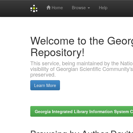
Home
Browse
Help
Skip
navigation
Welcome to the Georg
Repository!
This service, being maintained by the Nation
visibility of Georgian Scientific Community's
preserved.
Learn More
Georgia Integrated Library Information System C