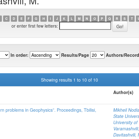
shvili, M.
C
D
E
F
G
H
I
J
K
L
M
N
O
P
Q
R
S
T
or enter first few letters:
In order:
Results/Page
Authors/Record
Showing results 1 to 10 of 10
Author(s)
ern problems in Geophysics”. Proceedings, Tbilisi,
Mikheil Nodia
State Univers
University of
Varamashvili,
Davitashvili,