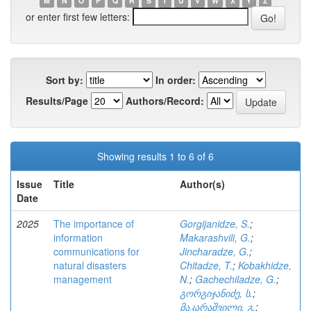
M
N
O
P
Q
R
S
T
U
V
W
X
Y
Z
or enter first few letters:
Sort by:
In order:
Results/Page
Authors/Record:
Showing results 1 to 6 of 6
Issue
Title
Author(s)
Date
2025
The importance of
Gorgijanidze, S.
;
information
Makarashvili, G.
;
communications for
Jincharadze, G.
;
natural disasters
Chitadze, T.
;
Kobakhidze,
management
N.
;
Gachechiladze, G.
;
გორგიჯანიძე, ს.
;
მაკარაშვილი, გ.
;