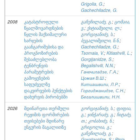
Grigolia, G.
;
Gachechiladze, G.
2008
კატასტროფული
გაჩეჩილაძე, გ.
;
ცომაია,
წყალმოვარდნების
ვ.
;
ქიტიაშვილი, ლ.
;
წყლის მაქსიმალური
გორგიჯანიძე, ს.
;
ხარჯების
ბეგალიშვილი, ნ.ნ.
;
გაანგარიშებისა და
Gachechiladze, G.
;
პროგნოზირების
Tsomaia, V.
;
Kitiashvili, L.
;
შესაძლებლობა
Gorgijanidze, S.
;
ტენბრუნვის
Begalishvili, N.N.
;
პარამეტრების
Гачечиладзе, Г.А.
;
გამოყენების
Цомая В.Ш.
;
საფუძველზე
Китиашвили, Л.Р.
;
დაკვირვების პუნქტების
Горгиджанидзе, С.Н.
;
დახურვის პირობებში
Бегалишвили, Н.Н.
2026
მდინარეთა თერმული
გორგიჯანიძე, ს.
;
ფიფია,
რეჟიმის ფორმირების
გ.
;
ჯინჭარაძე, გ.
;
ჩიტაძე,
თვისებები მდინარე
თ.
;
კობახიძე, ნ.
;
ენგურის მაგალითზე
გრიგოლია, გ.
;
გაჩეჩილაძე, გ.
;
Gorgijanidze, S.
;
Pipia,