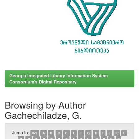
Georgia Integrated Library Information System
Consortium's Digital Repositary
Browsing by Author
Gachechiladze, G.
Jump to:
0-9
A
B
C
D
E
F
G
H
I
J
K
L