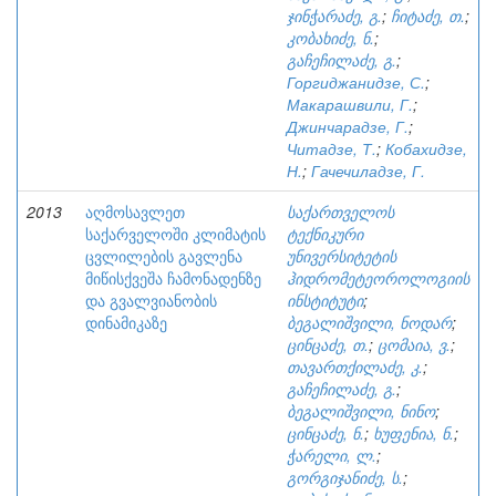
ჯინჭარაძე, გ.
;
ჩიტაძე, თ.
;
კობახიძე, ნ.
;
გაჩეჩილაძე, გ.
;
Горгиджанидзе, С.
;
Макарашвили, Г.
;
Джинчарадзе, Г.
;
Читадзе, Т.
;
Кобахидзе,
Н.
;
Гачечиладзе, Г.
2013
აღმოსავლეთ
საქართველოს
საქარველოში კლიმატის
ტექნიკური
ცვლილების გავლენა
უნივერსიტეტის
მიწისქვეშა ჩამონადენზე
ჰიდრომეტეოროლოგიის
და გვალვიანობის
ინსტიტუტი
;
დინამიკაზე
ბეგალიშვილი, ნოდარ
;
ცინცაძე, თ.
;
ცომაია, ვ.
;
თავართქილაძე, კ.
;
გაჩეჩილაძე, გ.
;
ბეგალიშვილი, ნინო
;
ცინცაძე, ნ.
;
ხუფენია, ნ.
;
ჭარელი, ლ.
;
გორგიჯანიძე, ს.
;