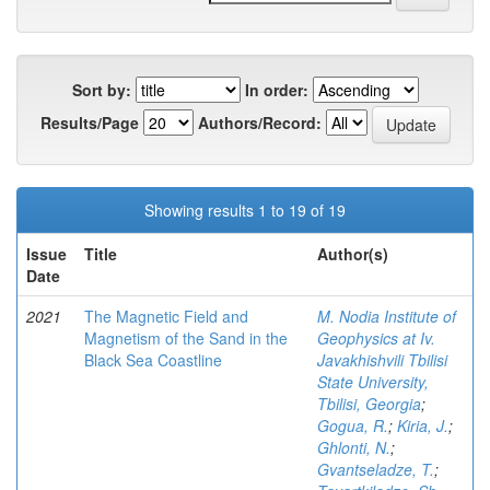
Sort by:
In order:
Results/Page
Authors/Record:
Showing results 1 to 19 of 19
Issue
Title
Author(s)
Date
2021
The Magnetic Field and
M. Nodia Institute of
Magnetism of the Sand in the
Geophysics at Iv.
Black Sea Coastline
Javakhishvili Tbilisi
State University,
Tbilisi, Georgia
;
Gogua, R.
;
Kiria, J.
;
Ghlonti, N.
;
Gvantseladze, T.
;