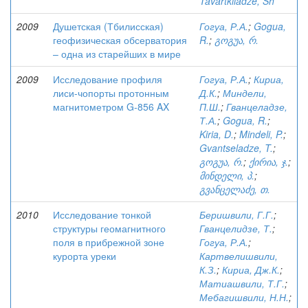
Tavartkiladze, Sh
2009
Душетская (Тбилисская)
Гогуа, Р.А.
;
Gogua,
геофизическая обсерватория
R.
;
გოგუა, რ.
– одна из старейших в мире
2009
Исследование профиля
Гогуа, Р.А.
;
Кириа,
лиси-чопорты протонным
Д.К.
;
Миндели,
магнитометром G-856 AX
П.Ш.
;
Гванцеладзе,
Т.А.
;
Gogua, R.
;
Kiria, D.
;
Mindeli, P.
;
Gvantseladze, T.
;
გოგუა, რ.
;
ქირია, ჯ.
;
მინდელი, პ.
;
გვანცელაძე, თ.
2010
Исследование тонкой
Беришвили, Г.Г.
;
структуры геомагнитного
Гванцелидзе, Т.
;
поля в прибрежной зоне
Гогуа, Р.А.
;
курорта уреки
Картвелишвили,
К.З.
;
Кириа, Дж.К.
;
Матиашвили, Т.Г.
;
Мебагишвили, Н.Н.
;