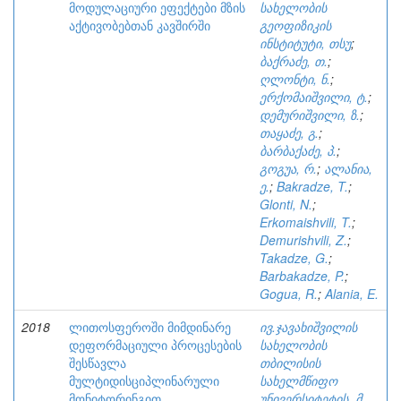
მოდულაციური ეფექტები მზის
სახელობის
აქტივობებთან კავშირში
გეოფიზიკის
ინსტიტუტი, თსუ
;
ბაქრაძე, თ.
;
ღლონტი, ნ.
;
ერქომაიშვილი, ტ.
;
დემურიშვილი, ზ.
;
თაყაძე, გ.
;
ბარბაქაძე, პ.
;
გოგუა, რ.
;
ალანია,
ე.
;
Bakradze, T.
;
Glonti, N.
;
Erkomaishvili, T.
;
Demurishvili, Z.
;
Takadze, G.
;
Barbakadze, P.
;
Gogua, R.
;
Alania, E.
2018
ლითოსფეროში მიმდინარე
ივ.ჯავახიშვილის
დეფორმაციული პროცესების
სახელობის
შესწავლა
თბილისის
მულტიდისციპლინარული
სახელმწიფო
მონიტორინგით
უნივერსიტეტის, მ.