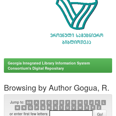
Georgia Integrated Library Information System
Consortium's Digital Repositary
Browsing by Author Gogua, R.
Jump to:
0-9
A
B
C
D
E
F
G
H
I
J
K
L
M
N
O
P
Q
R
S
T
U
V
W
X
Y
Z
or enter first few letters: