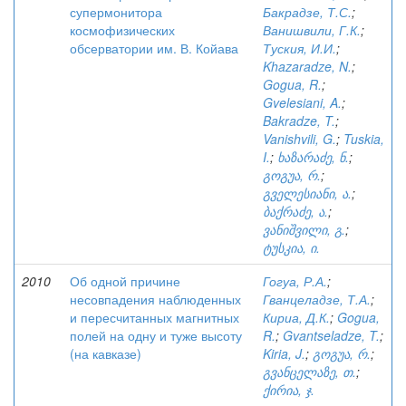
супермонитора
Бакрадзе, Т.С.
;
космофизических
Ванишвили, Г.К.
;
обсерватории им. В. Койава
Туския, И.И.
;
Khazaradze, N.
;
Gogua, R.
;
Gvelesiani, A.
;
Bakradze, T.
;
Vanishvili, G.
;
Tuskia,
I.
;
ხაზარაძე, ნ.
;
გოგუა, რ.
;
გველესიანი, ა.
;
ბაქრაძე, ა.
;
ვანიშვილი, გ.
;
ტუსკია, ი.
2010
Об одной причине
Гогуа, Р.А.
;
несовпадения наблюденных
Гванцеладзе, Т.А.
;
и пересчитанных магнитных
Кириа, Д.К.
;
Gogua,
полей на одну и туже высоту
R.
;
Gvantseladze, T.
;
(на кавказе)
Kiria, J.
;
გოგუა, რ.
;
გვანცელაზე, თ.
;
ქირია, ჯ.