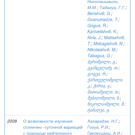
Николаишвили,
М.М.
;
Табагуа, Г.Г.
;
Berishvili, G.
;
Gvanceladze, T.
;
Gogua, R.
;
Kartvelishvili, K.
;
Kiria, J.
;
Matiashvili,
T.
;
Mebagishvili, N.
;
Nikolaishvili, M.
;
Tabagua, G.
;
ბერიშვილი, გ.
;
გვანცელაძე, თ.
;
გოგუა, რ.
;
ქართველიშვილი,
კ.
;
ქირია, ჯ.
;
მათიაშვილი, თ.
;
მებაღიშვილი, ნ.
;
ნიკოლაიშვილი, მ.
;
ტაბაღუა, გ.
2008
О возможности изучения
Хазарадзе, Н.Г.
;
солнечно -суточной вариаций
Гогуа, Р.И.
;
с помощью нейтронного
Гвелесиани, А.И.
;