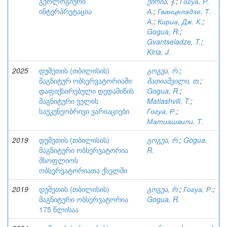
გეოლოგიური
ქირია, ჯ.
;
Гогуа, Р.
ინტერპრეტაცია
А.
;
Гванцеладзе, Т.
А.
;
Кириа, Дж. К.
;
Gogua, R.
;
Gvantseladze, T.
;
Kiria, J.
2025
დუშეთის (თბილისის)
გოგუა, რ.
;
მაგნიტურ ობსერვატორიაში
მათიაშვილი, თ.
;
დაფიქსირებული დედამიწის
Gogua, R.
;
მაგნიტური ველის
Matiashvili, T.
;
საუკუნეობრივი ვარიაციები
Гогуа, Р.
;
Матиашвили, Т.
2019
დუშეთის (თბილისის)
გოგუა, რ.
;
Gogua,
მაგნიტური ობსერვატორია
R.
მსოფლიოს
ობსერვატორიათა ქსელში
2019
დუშეთის (თბილისის)
გოგუა, რ.
;
Гогуа, Р.
;
მაგნიტური ობსერვატორია
Gogua, R.
175 წლისაა