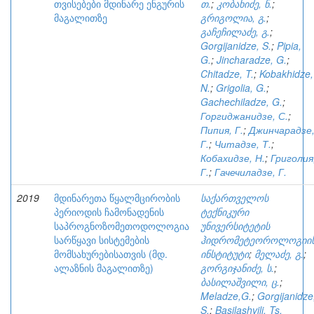
თვისებები მდინარე ენგურის
თ.
;
კობახიძე, ნ.
;
მაგალითზე
გრიგოლია, გ.
;
გაჩეჩილაძე, გ.
;
Gorgijanidze, S.
;
Pipia,
G.
;
Jincharadze, G.
;
Chitadze, T.
;
Kobakhidze,
N.
;
Grigolia, G.
;
Gachechiladze, G.
;
Горгиджанидзе, С.
;
Пипия, Г.
;
Джинчарадзе
Г.
;
Читадзе, Т.
;
Кобахидзе, Н.
;
Григолия
Г.
;
Гачечиладзе, Г.
2019
მდინარეთა წყალმცირობის
საქართველოს
პერიოდის ჩამონადენის
ტექნიკური
საპროგნოზომეთოდოლოგია
უნივერსიტეტის
სარწყავი სისტემების
ჰიდრომეტეოროლოგიი
მომსახურებისათვის (მდ.
ინსტიტუტი
;
მელაძე, გ.
;
ალაზნის მაგალითზე)
გორგიჯანიძე, ს.
;
ბასილაშვილი, ც.
;
Meladze,G.
;
Gorgijanidze
S.
;
Basilashvili, Ts.