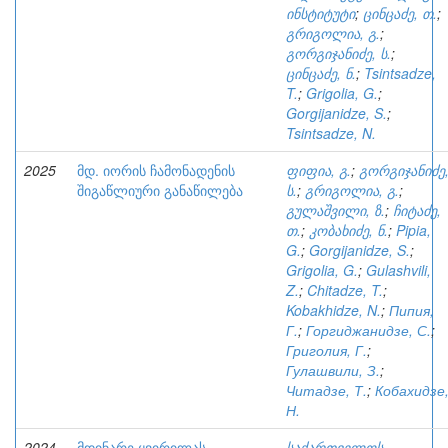
ინსტიტუტი
;
ცინცაძე, თ.
;
გრიგოლია, გ.
;
გორგიჯანიძე, ს.
;
ცინცაძე, ნ.
;
Tsintsadze,
T.
;
Grigolia, G.
;
Gorgijanidze, S.
;
Tsintsadze, N.
2025
მდ. იორის ჩამონადენის
ფიფია, გ.
;
გორგიჯანიძე
შიგაწლიური განაწილება
ს.
;
გრიგოლია, გ.
;
გულაშვილი, ზ.
;
ჩიტაძე,
თ.
;
კობახიძე, ნ.
;
Pipia,
G.
;
Gorgijanidze, S.
;
Grigolia, G.
;
Gulashvili,
Z.
;
Chitadze, T.
;
Kobakhidze, N.
;
Пипия,
Г.
;
Горгиджанидзе, С.
;
Григолия, Г.
;
Гулашвили, З.
;
Читадзе, Т.
;
Кобахидзе
Н.
2024
მდინარე ყვირილას
საქართველოს