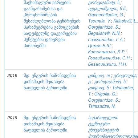
მაქსიმალური ხარჯების
გორგიჯანიძე, ს.
;
გაანგარიშებისა და
ბეგალიშვილი, ნ.ნ.
;
პროგნოზირების
Gachechiladze, G.
;
შესაძლებლობა ტენბრუნვის
Tsomaia, V.
;
Kitiashvili, L.
პარამეტრების გამოყენების
Gorgijanidze, S.
;
საფუძველზე დაკვირვების
Begalishvili, N.N.
;
პუნქტების დახურვის
Гачечиладзе, Г.А.
;
პირობებში
Цомая В.Ш.
;
Китиашвили, Л.Р.
;
Горгиджанидзе, С.Н.
;
Бегалишвили, Н.Н.
2019
მდ. ენგურის ჩამონადენის
ცინცაძე, თ.
;
გრიგოლია,
დინამიკის შეფასება
გ.
;
გორგიჯანიძე, ს.
;
ზაფხულის პერიოდში
ცინცაძე, ნ.
;
Tsintsadze,
T.
;
Grigolia, G.
;
Gorgijanidze, S.
;
Tsintsadze, N.
2019
მდ. ენგურის ჩამონადენის
საქართველოს
დინამიკის შეფასება
ტექნიკური
ზაფხულის პერიოდში
უნივერსიტეტის
ჰიდრომეტეოროლოგიი