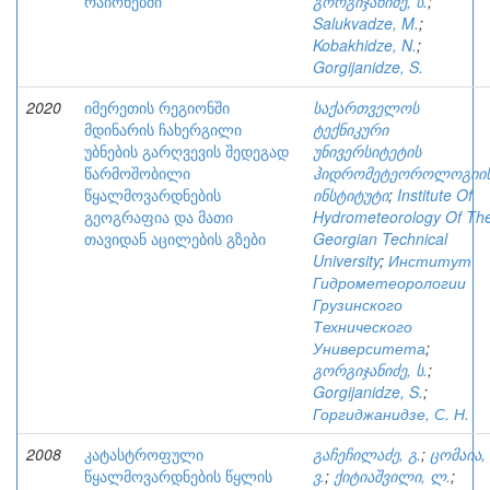
რაიონებში
გორგიჯანიძე, ს.
;
Salukvadze, M.
;
Kobakhidze, N.
;
Gorgijanidze, S.
2020
იმერეთის რეგიონში
საქართველოს
მდინარის ჩახერგილი
ტექნიკური
უბნების გარღვევის შედეგად
უნივერსიტეტის
წარმოშობილი
ჰიდრომეტეოროლოგიი
წყალმოვარდნების
ინსტიტუტი
;
Institute Of
გეოგრაფია და მათი
Hydrometeorology Of Th
თავიდან აცილების გზები
Georgian Technical
University
;
Институт
Гидрометеорологии
Грузинского
Технического
Университета
;
გორგიჯანიძე, ს.
;
Gorgijanidze, S.
;
Горгиджанидзе, С. Н.
2008
კატასტროფული
გაჩეჩილაძე, გ.
;
ცომაია,
წყალმოვარდნების წყლის
ვ.
;
ქიტიაშვილი, ლ.
;