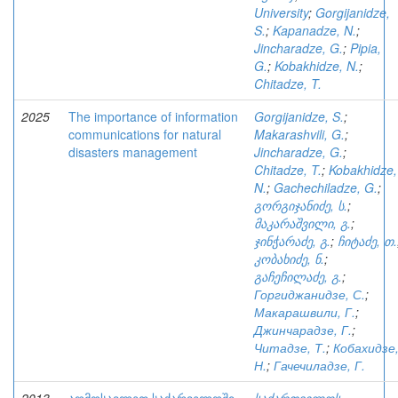
University
;
Gorgijanidze,
S.
;
Kapanadze, N.
;
Jincharadze, G.
;
Pipia,
G.
;
Kobakhidze, N.
;
Chitadze, T.
2025
The importance of information
Gorgijanidze, S.
;
communications for natural
Makarashvili, G.
;
disasters management
Jincharadze, G.
;
Chitadze, T.
;
Kobakhidze,
N.
;
Gachechiladze, G.
;
გორგიჯანიძე, ს.
;
მაკარაშვილი, გ.
;
ჯინჭარაძე, გ.
;
ჩიტაძე, თ.
კობახიძე, ნ.
;
გაჩეჩილაძე, გ.
;
Горгиджанидзе, С.
;
Макарашвили, Г.
;
Джинчарадзе, Г.
;
Читадзе, Т.
;
Кобахидзе
Н.
;
Гачечиладзе, Г.