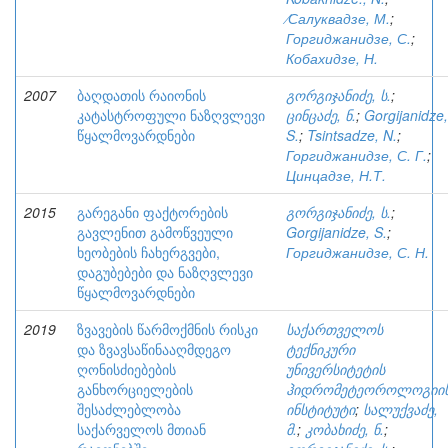
⁄Салуквадзе, М.
;
Горгиджанидзе, С.
;
Кобахидзе, Н.
2007
ბაღდათის რაიონის
გორგიჯანიძე, ს.
;
კატასტროფული ნაზღვლევი
ცინცაძე, ნ.
;
Gorgijanidze,
წყალმოვარდნები
S.
;
Tsintsadze, N.
;
Горгиджанидзе, С. Г.
;
Цинцадзе, Н.Т.
2015
გარეგანი ფაქტორების
გორგიჯანიძე, ს.
;
გავლენით გამოწვეული
Gorgijanidze, S.
;
ხეობების ჩახერგვები,
Горгиджанидзе, С. Н.
დაგუბებები და ნაზღვლევი
წყალმოვარდნები
2019
ზვავების წარმოქმნის რისკი
საქართველოს
და ზვავსაწინააღმდეგო
ტექნიკური
ღონისძიებების
უნივერსიტეტის
განხორციელების
ჰიდრომეტეოროლოგიი
შესაძლებლობა
ინსტიტუტი
;
სალუქვაძე,
საქარველოს მთიან
მ.
;
კობახიძე, ნ.
;