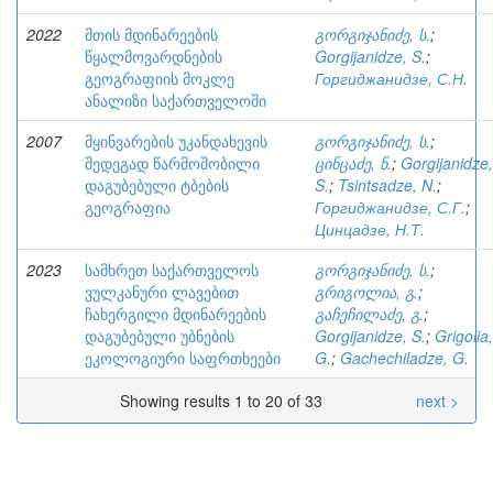
2022
მთის მდინარეების
გორგიჯანიძე, ს.
;
წყალმოვარდნების
Gorgijanidze, S.
;
გეოგრაფიის მოკლე
Горгиджанидзе, С.Н.
ანალიზი საქართველოში
2007
მყინვარების უკანდახევის
გორგიჯანიძე, ს.
;
შედეგად წარმოშობილი
ცინცაძე, ნ.
;
Gorgijanidze,
დაგუბებული ტბების
S.
;
Tsintsadze, N.
;
გეოგრაფია
Горгиджанидзе, С.Г.
;
Цинцадзе, Н.Т.
2023
სამხრეთ საქართველოს
გორგიჯანიძე, ს.
;
ვულკანური ლავებით
გრიგოლია, გ.
;
ჩახერგილი მდინარეების
გაჩეჩილაძე, გ.
;
დაგუბებული უბნების
Gorgijanidze, S.
;
Grigolia,
ეკოლოგიური საფრთხეები
G.
;
Gachechiladze, G.
Showing results 1 to 20 of 33
next >