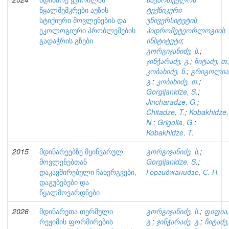
წყალშემკრები აუზის
ტექნიკური
სტიქიური მოვლენების და
უნივერსიტეტის
ეკოლოგიური პრობლემების
ჰიდრომეტეორლოგიის
გადაჭრის გზები
ინსტიტუტი
;
გორგიჯანიძე, ს.
;
ჯინჭარაძე, გ.
;
ჩიტაძე, თ.
კობახიძე, ნ.
;
გრიგოლია
გ.
;
კობახიძე, თ.
;
Gorgijanidze, S.
;
Jincharadze, G.
;
Chitadze, T.
;
Kobakhidze,
N.
;
Grigolia, G.
;
Kobakhidze, T.
2015
მდინარეებზე მყინვარულ
გორგიჯანიძე, ს.
;
მოვლენებთან
Gorgijanidze, S.
;
დაკავშირებული ჩახერგვები,
Горгиджанидзе, С. Н.
დაგუბებები და
წყალმოვარდნები
2026
მდინარეთა თერმული
გორგიჯანიძე, ს.
;
ფიფია,
რეჟიმის ფორმირების
გ.
;
ჯინჭარაძე, გ.
;
ჩიტაძე,