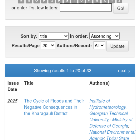
M
N
O
P
Q
R
S
T
U
V
W
X
Y
Z
or enter first few letters:
Sort by:
In order:
Results/Page
Authors/Record:
Showing results 1 to 20 of 33
next >
Issue
Title
Author(s)
Date
2025
The Cycle of Floods and Their
Institute of
Negative Consequences in
Hydrometeorology,
the Kharagauli District
Georgian Technical
University,
;
Ministry of
Defense of Georgia
;
National Environmental
Agency
;
Tbilisi State