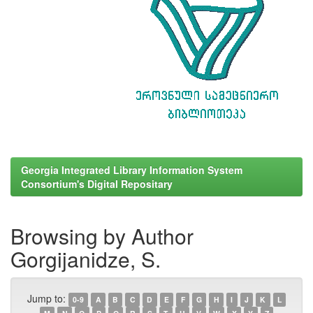
Georgia Integrated Library Information System
Consortium's Digital Repositary
Browsing by Author
Gorgijanidze, S.
Jump to:
0-9
A
B
C
D
E
F
G
H
I
J
K
L