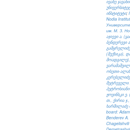
ივანე ჯავა
უნივერსიტე
ინსტიტუტი
;
Nodia Instit
Университе
им. М. З. Н
აჯიევი ა. (
ბენდერევი ა
გამყრელიძე 
(მექსიკა),
მოადგილე),
ვარამაშვილ
ოსეთი-ალანი
კერესელიძე 
მეტრეველი გ
პეტროსიანი 
ჟოვინსკი ე. 
თ., ქირია ჯ
ხარშილაძე ო
board: Adami
Benderev A. (
Chagelishvili
Demetrashvili