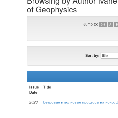
Browsing by Author Ivane J
of Geophysics
Jump to:
0-9
A
B
Sort by:
Issue
Title
Date
2020
Ветровые и волновые процессы на ионос