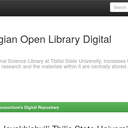
ian Open Library Digital
al Science Library at Tbilisi State University, increases 
 research and the materials within it are centrally stored
onsortium's Digital Repositary