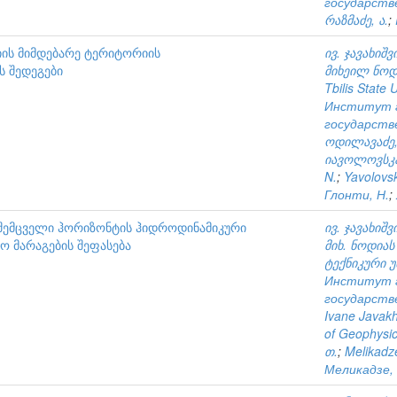
государств
რაზმაძე, ა.
;
იის მიმდებარე ტერიტორიის
ივ. ჯავახიშ
 შედეგები
მიხეილ ნოდი
Tbilis State 
Институт г
государств
ოდილავაძე,
იავოლოვსკა
N.
;
Yavolovs
Глонти, Н.
;
ლშემცველი ჰორიზონტის ჰიდროდინამიკური
ივ. ჯავახიშ
ო მარაგების შეფასება
მიხ. ნოდიას
ტექნიკური 
Институт г
государств
Ivane Javakhi
of Geophysi
თ.
;
Melikadz
Меликадзе, 