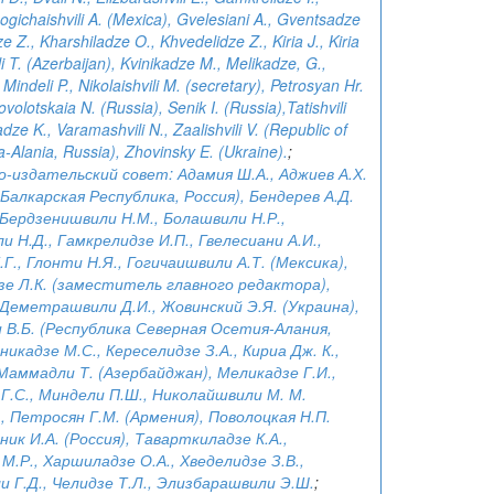
ogichaishvili A. (Mexica), Gvelesiani A., Gventsadze
ze Z., Kharshiladze O., Khvedelidze Z., Kiria J., Kiria
 T. (Azerbaijan), Kvinikadze M., Melikadze, G.,
 Mindeli P., Nikolaishvili M. (secretary), Petrosyan Hr.
volotskaia N. (Russia), Senik I. (Russia),Tatishvili
adze K., Varamashvili N., Zaalishvili V. (Republic of
a-Alania, Russia), Zhovinsky E. (Ukraine).
;
-издательский совет: Адамия Ш.А., Аджиев А.Х.
Балкарская Республика, Россия), Бендерев А.Д.
 Бердзенишвили Н.М., Болашвили Н.Р.,
 Н.Д., Гамкрелидзе И.П., Гвелесиани А.И.,
.Г., Глонти Н.Я., Гогичаишвили А.Т. (Мексика),
зе Л.К. (заместитель главного редактора),
 Деметрашвили Д.И., Жовинский Э.Я. (Украина),
 В.Б. (Республика Северная Осетия-Алания,
иникадзе М.С., Кереселидзе З.А., Кириа Дж. К.,
 Маммадли Т. (Азербайджан), Меликадзе Г.И.,
Г.С., Миндели П.Ш., Николайшвили М. М.
, Петросян Г.М. (Армения), Поволоцкая Н.П.
еник И.А. (Россия), Таварткиладзе К.А.,
.Р., Харшиладзе О.А., Хведелидзе З.В.,
 Г.Д., Челидзе Т.Л., Элизбарашвили Э.Ш.
;