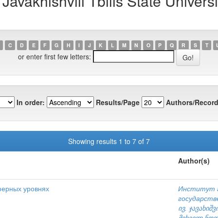
avakhishvili Tbilis State Universit
C
D
E
F
G
H
I
J
K
L
M
N
O
P
Q
R
S
T
or enter first few letters:
In order:
Results/Page
Authors/Record
Showing results 1 to 7 of 7
Author(s)
ферных уровнях
Институт г
государств
ივ. ჯავახიშ
მიხეილ ნოდი