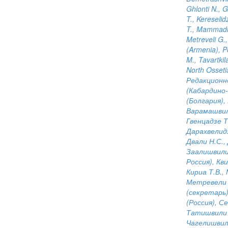
Ghlonti N., G
T., Kereselid
T., Mammadli
Metreveli G.,
(Armenia), Po
M., Tavartkil
North Osseti
Редакционно
(Кабардино-
(Болгария),
Варамашвили
Гвенцадзе Т
Дарахвелид
Двали Н.С.,
Заалишвили
Россия), Кв
Кириа Т.В.,
Метревели 
(секретарь)
(Россия), С
Татишвили М
Чагелишвили