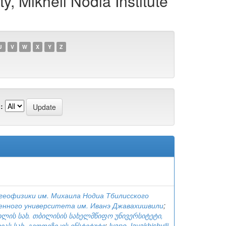
y, Mikheil Nodia Institute
U
V
W
X
Y
Z
:
еофизики им. Михаила Нодиа Тбилисского
енного университета им. Иванэ Джавахишвили
;
ვილის სახ. თბილისის სახელმწიფო უნივერსიტეტი,
ას სახ. გეოფიზიკის ინსტიტუტი
;
Ivane Javakhishvili