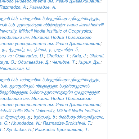
енного университета им. Иванэ Джавахишвили
;
Razmadze, A.
;
Размадзе, А.
ვილის სახ. თბილისის სახელმწიფო უნივერსიტეტი,
ას სახ. გეოფიზიკის ინსტიტუტი
;
Ivane Javakhishvili
University, Mikheil Nodia Institute of Geophysics
;
еофизики им. Михаила Нодиа Тбилисского
енного университета им. Иванэ Джавахишвили
;
 დ.
;
ჭელიძე, თ.
;
ქირია, ჯ.
;
ღლონტი, ნ.
;
ია, ო.
;
Odilavadze, D.
;
Chelidze, T.
;
Kiria, J.
;
Ghlonti,
kaya, O.
;
Одилавадзе, Д.
;
Челидзе, Т.
;
Кирия, Дж.
;
Яволовская, О.
ვილის სახ. თბილისის სახელმწიფო უნივერსიტეტი,
 სახ. გეოფიზიკის ინსტიტუტი
;
საქართველოს
უნივერსიტეტის სამთო-გეოლოგიური ფაკულტეტი
;
еофизики им. Михаила Нодиа Тбилисского
енного университета им. Иванэ Джавахишвили
;
shvili Tbilis State University, Mikheil Nodia Institute
cs
;
მელიქაძე, გ.
;
ხუნდაძე, ნ.
;
რაზმაძე-ბროკიშვილი,
e, G.
;
Khundadze, N.
;
Razmadze-Brokishvili, T.
;
Г.
;
Хундадзе, Н.
;
Размадзе-Брокишвили, Т.