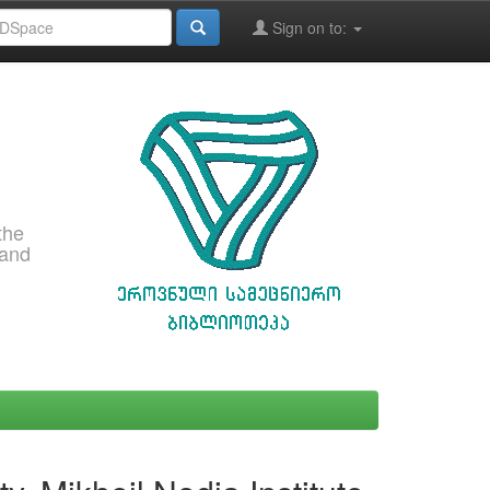
Sign on to:
the
 and