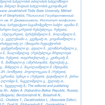
ხიშვილის სახელობის თბილისის სახელმწიფო
ტი, მიხეილ ნოდიას სახელობის გეოფიზიკის
Ivane Javakhishvili Tbilis State University, Mikheil
ute of Geophysics
;
Тбилисский Государственный
т им. И. Джавахишвили, Институт геофизики
одиа
;
სარედაქციო-საგამომცემლო საბჭო: ადამია შ.,
ყაბარდო-ბალკარეთის რესპუბლიკა, რუსეთი),
. (ბულგარეთი), ბერძენიშვილი ნ., ბოლაშვილი ნ.,
ე., გველესიანი ა., გვენცაძე თ., გოგიჩაიშვილი ა.
 დარახველიძე ლ. (მთავარი რედაქტორის
 დემეტრაშვილი დ., დვალი ნ., ელიზბარაშვილი ე.,
ი ნ., ზაალიშვილივ. (რესპუბლიკა ჩრდილოეთ
ა, რუსეთი), თავართქილაძე კ., კვინიკაძე მ.,
ზ., მამმადლი ტ. (აზერბაიჯანი), მელიქაძე გ.,
., მინდელი პ., ნიკოლაიშვილი მ. (მდივანი),
ჰრ. (სომხეთი), პოვოლოცკაია ნ. (რუსეთი),
(უკრაინა), სენიკი ი. (რუსეთი), ტატიშვილი მ., ქირია
., ღლონტი ნ., ჩაგელიშვილი გ., ჭელიძე თ.,
., ხვედელიძე ზ.
;
The editorial and publishing
a Sh., Adjiev A. (Kabardino-Balkar Republic, Russia),
Bulgaria), Berdzenishvili N., Bolashvili N.,
 G., Chelidze T., Darakhvelidze L. (Associate Editor),
 D., Dvali N., Elizbarashvili E., Gamkrelidze I.,