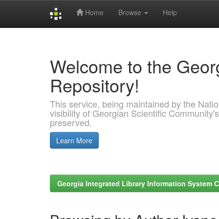
Home
Browse
Help
Skip
navigation
Welcome to the Georg
Repository!
This service, being maintained by the Nation
visibility of Georgian Scientific Community's
preserved.
Learn More
Georgia Integrated Library Information System C