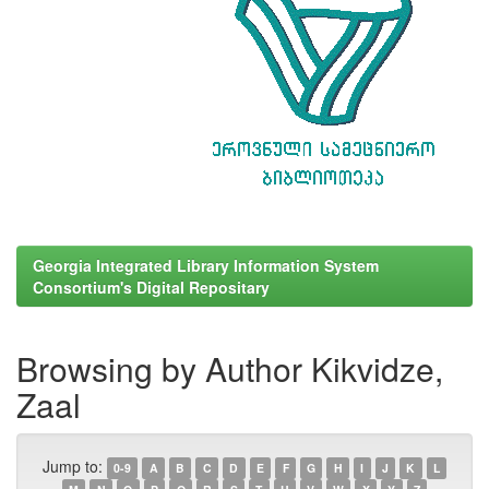
Georgia Integrated Library Information System
Consortium's Digital Repositary
Browsing by Author Kikvidze,
Zaal
Jump to:
0-9
A
B
C
D
E
F
G
H
I
J
K
L