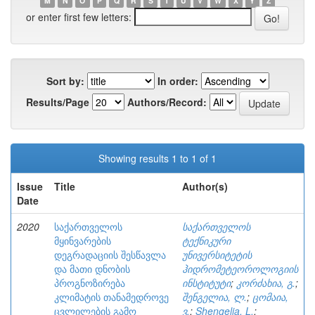
M
N
O
P
Q
R
S
T
U
V
W
X
Y
Z
or enter first few letters:
Sort by:
In order:
Results/Page
Authors/Record:
Showing results 1 to 1 of 1
Issue
Title
Author(s)
Date
2020
საქართველოს
საქართველოს
მყინვარების
ტექნიკური
დეგრადაციის შესწავლა
უნივერსიტეტის
და მათი დნობის
ჰიდრომეტეოროლოგიის
პროგნოზირება
ინსტიტუტი
;
კორძახია, გ.
;
კლიმატის თანამედროვე
შენგელია, ლ.
;
ცომაია,
ცვლილების გამო
ვ.
;
Shengelia, L.
;