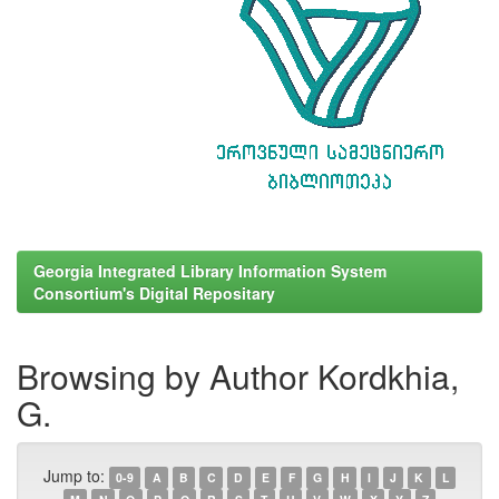
Georgia Integrated Library Information System
Consortium's Digital Repositary
Browsing by Author Kordkhia,
G.
Jump to:
0-9
A
B
C
D
E
F
G
H
I
J
K
L