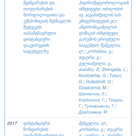
მყინვარების და
ჰიდრომეტეოროლოგიის
თოვლნარების
ინსტიტუტი
;
თბილისის
მორფოლოგიისა და
ივ. ჯავახიშვილის სახ.
ექსპოზიციის შესწავლის
უნივერსიტეტის ელ.
შედეგები
ანდრონიკაშვილის
თანამგზავრული
ფიზიკის ინსტიტუტი
;
დისტანციური
გარემოს ეროვნული
დაკვირვების
სააგენტო
;
შენგელია,
საფუძველზე
ლ.
;
კორძახია, გ.
;
თვაური, გ.
;
გულიაშვილი, გ.
;
ძაძამია, მ.
;
Shengelia, L.
;
Kordzakhia, G.
;
Tvauri,
G.
;
Guliashvili, G.
;
Dzadzamia, M.
;
Шенгелия, Л.
;
Кордзахия, Г.
;
Тваури,
Г.
;
Гулиашвили, Г.
;
Дзадзамиа, М.
2017
დისტანციური
შენგელია, ლ.
;
ზონდირების
კორძახია, გ.
;
თვაური,
(თანამგზავრული და
გ.
;
ცომაია, ვ.
;
ძაძამია,