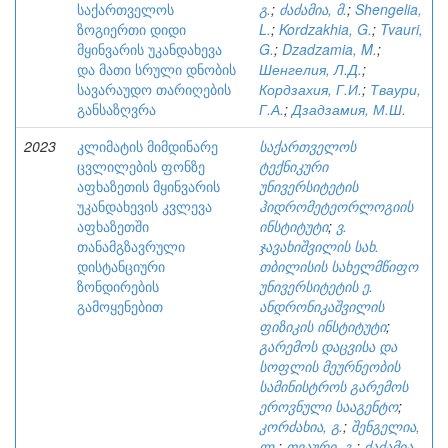
საქართველოს
გ.
;
ძაძამია, მ.
;
Shengelia,
ზოგიერთი დიდი
L.
;
Kordzakhia, G.
;
Tvauri,
მყინვარის უკანდახევა
G.
;
Dzadzamia, M.
;
და მათი სრული დნობის
Шенгелия, Л.Д.
;
სავარაუდო თარიღების
Кордзахия, Г.И.
;
Тваури,
განსაზღვრა
Г.А.
;
Дзадзамия, М.Ш.
2023
კლიმატის მიმდინარე
საქართველოს
ცვლილების ფონზე
ტექნიკური
აფხაზეთის მყინვარის
უნივერსიტეტის
უკანდახევის კვლევა
ჰიდრომეტეორლოგიის
აფხაზეთში
ინსტიტუტი
;
ვ.
თანამგზავრული
ჯავახიშვილის სახ.
დისტანციური
თბილისის სახელმწიფო
ზონდირების
უნივერსიტეტის ე.
გამოყენებით
ანდრონიკაშვილის
ფიზიკის ინსტიტუტი
;
გარემოს დაცვისა და
სოფლის მეურნეობის
სამინისტროს გარემოს
ეროვნული სააგენტო
;
კორძახია, გ.
;
შენგელია,
ლ.
;
თვაური, გ.
;
ძაძამია,