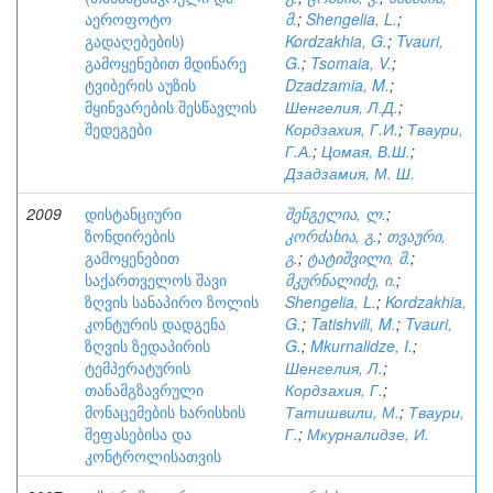
აეროფოტო
მ.
;
Shengelia, L.
;
გადაღებების)
Kordzakhia, G.
;
Tvauri,
გამოყენებით მდინარე
G.
;
Tsomaia, V.
;
ტვიბერის აუზის
Dzadzamia, M.
;
მყინვარების შესწავლის
Шенгелия, Л.Д.
;
შედეგები
Кордзахия, Г.И.
;
Тваури,
Г.А.
;
Цомая, В.Ш.
;
Дзадзамия, М. Ш.
2009
დისტანციური
შენგელია, ლ.
;
ზონდირების
კორძახია, გ.
;
თვაური,
გამოყენებით
გ.
;
ტატიშვილი, მ.
;
საქართველოს შავი
მკურნალიძე, ი.
;
ზღვის სანაპირო ზოლის
Shengelia, L.
;
Kordzakhia,
კონტურის დადგენა
G.
;
Tatishvili, M.
;
Tvauri,
ზღვის ზედაპირის
G.
;
Mkurnalidze, I.
;
ტემპერატურის
Шенгелия, Л.
;
თანამგზავრული
Кордзахия, Г.
;
მონაცემების ხარისხის
Татишвили, М.
;
Тваури,
შეფასებისა და
Г.
;
Мкурналидзе, И.
კონტროლისათვის