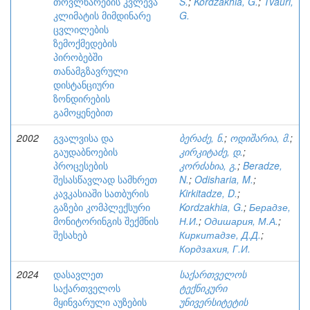
თოვლნარების კვლევა
S.
;
Kordzakhia, G.
;
Tvauri,
კლიმატის მიმდინარე
G.
ცვლილების
ზემოქმედების
პირობებში
თანამგზავრული
დისტანციური
ზონდირების
გამოყენებით
2002
გვალვისა და
ბერაძე, ნ.
;
ოდიშარია, მ.
;
გაუდაბნოების
კირკიტაძე, დ.
;
პროცესების
კორძახია, გ.
;
Beradze,
შესასწავლად სამხრეთ
N.
;
Odisharia, M.
;
კავკასიაში სათბურის
Kirkitadze, D.
;
გაზები კომპლექსური
Kordzakhia, G.
;
Берадзе,
მონიტორინგის შექმნის
Н.И.
;
Одишария, М.А.
;
შესახებ
Киркитадзе, Д.Д.
;
Кордзахия, Г.И.
2024
დასავლეთ
საქართველოს
საქართველოს
ტექნიკური
მყინვარული აუზების
უნივერსიტეტის