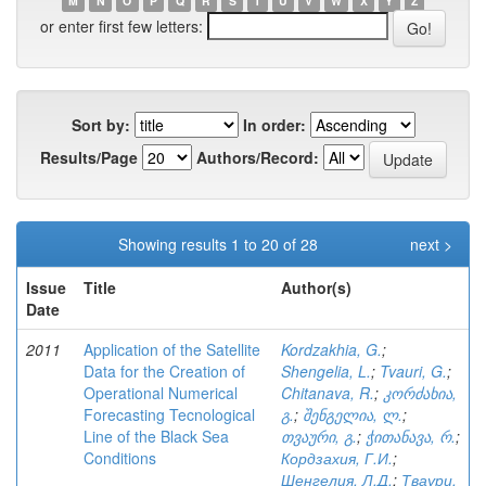
M
N
O
P
Q
R
S
T
U
V
W
X
Y
Z
or enter first few letters:
Sort by:
In order:
Results/Page
Authors/Record:
Showing results 1 to 20 of 28
next >
Issue
Title
Author(s)
Date
2011
Application of the Satellite
Kordzakhia, G.
;
Data for the Creation of
Shengelia, L.
;
Tvauri, G.
;
Operational Numerical
Chitanava, R.
;
კორძახია,
Forecasting Tecnological
გ.
;
შენგელია, ლ.
;
Line of the Black Sea
თვაური, გ.
;
ჭითანავა, რ.
;
Conditions
Кордзахия, Г.И.
;
Шенгелия, Л.Д.
;
Тваури,