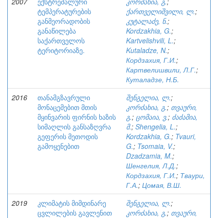
2007
ექსტრემალური
კორძახია, გ.
;
ტემპერატურების
ქართველიშვილი, ლ.
;
განმეორადობის
კუტალაძე, ნ.
;
განაწილება
Kordzakhia, G.
;
საქართველოს
Kartvelishvili, L.
;
ტერიტორიაზე.
Kutaladze, N.
;
Кордзахия, Г.И.
;
Картвелишвили, Л.Г.
;
Куталадзе, Н.Б.
2016
თანამგზავრული
შენგელია, ლ.
;
მონაცემებით მთის
კორძახია, გ.
;
თვაური,
მყინვარის ფირნის ხაზის
გ.
;
ცომაია, ვ.
;
ძაძამია,
სიმაღლის განსაზღვრა
მ.
;
Shengelia, L.
;
გეფერის მეთოდის
Kordzakhia, G.
;
Tvauri,
გამოყენებით
G.
;
Tsomaia, V.
;
Dzadzamia, M.
;
Шенгелия, Л.Д.
;
Кордзахия, Г.И.
;
Тваури,
Г.А.
;
Цомая, В.Ш.
2019
კლიმატის მიმდინარე
შენგელია, ლ.
;
ცვლილების გავლენით
კორძახია, გ.
;
თვაური,