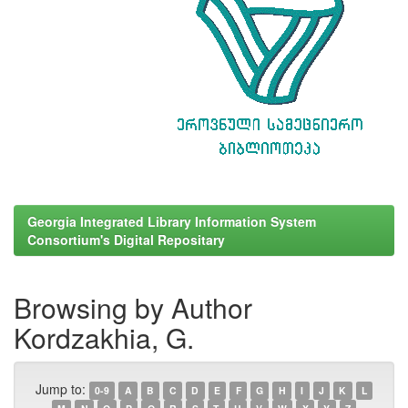
Georgia Integrated Library Information System
Consortium's Digital Repositary
Browsing by Author
Kordzakhia, G.
Jump to:
0-9
A
B
C
D
E
F
G
H
I
J
K
L