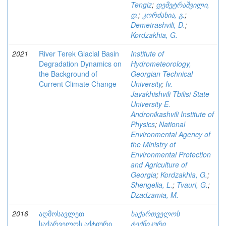
Tengiz
;
დემეტრაშვილი,
დ.
;
კორძახია, გ.
;
Demetrashvili, D.
;
Kordzakhia, G.
2021
River Terek Glacial Basin
Institute of
Degradation Dynamics on
Hydrometeorology,
the Background of
Georgian Technical
Current Climate Change
University
;
Iv.
Javakhishvili Tbilisi State
University E.
Andronikashvili Institute of
Physics
;
National
Environmental Agency of
the Ministry of
Environmental Protection
and Agriculture of
Georgia
;
Kordzakhia, G.
;
Shengelia, L.
;
Tvauri, G.
;
Dzadzamia, M.
2016
აღმოსავლეთ
საქართველოს
საქარველოს აქტიური
ტექნიკური