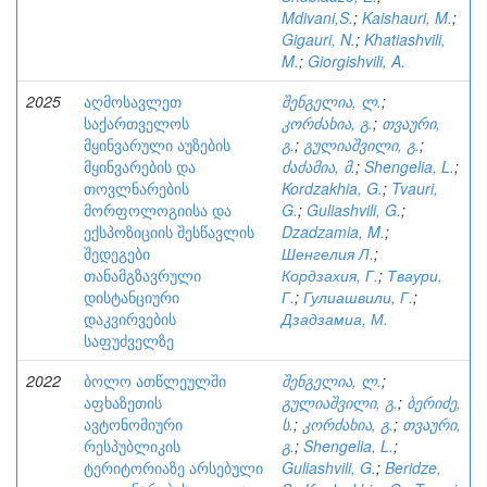
Mdivani,S.
;
Kaishauri, M.
;
Gigauri, N.
;
Khatiashvili,
M.
;
Giorgishvili, A.
2025
აღმოსავლეთ
შენგელია, ლ.
;
საქართველოს
კორძახია, გ.
;
თვაური,
მყინვარული აუზების
გ.
;
გულიაშვილი, გ.
;
მყინვარების და
ძაძამია, მ.
;
Shengelia, L.
;
თოვლნარების
Kordzakhia, G.
;
Tvauri,
მორფოლოგიისა და
G.
;
Guliashvili, G.
;
ექსპოზიციის შესწავლის
Dzadzamia, M.
;
შედეგები
Шенгелия Л.
;
თანამგზავრული
Кордзахия, Г.
;
Тваури,
დისტანციური
Г.
;
Гулиашвили, Г.
;
დაკვირვების
Дзадзамиа, М.
საფუძველზე
2022
ბოლო ათწლეულში
შენგელია, ლ.
;
აფხაზეთის
გულიაშვილი, გ.
;
ბერიძე,
ავტონომიური
ს.
;
კორძახია, გ.
;
თვაური,
რესპუბლიკის
გ.
;
Shengelia, L.
;
ტერიტორიაზე არსებული
Guliashvili, G.
;
Beridze,