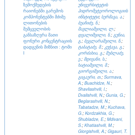
ზემოქმედების
უნივერსიტეტის
რაიონებში გარემოს
ჰიდრომეტეოროლოგიის
კომპონენტებში მძიმე
ინსტიტუტი
;
სურმავა, ა.
;
ლითონების
ბუაჩიძე, ნ.
;
შემცველობის
შავლიაშვილი, ლ.
;
განსაზღვრა მათი
დვალიშვილი, ნ.
;
გუნია,
ფონური კონცენტრაციის
გ.
;
ბეგლარაშვილი, ნ.
;
დადგენის მიზნით : ტომი
ტაბატაძე, მ.
;
კუჭავა, გ.
;
I
კორძახია, გ.
;
შუბლაძე,
ე.
;
მდივანი, ს.
;
ხატიაშვილი, მ.
;
გიორგიშვილი, ა.
;
გიგაური, თ.
;
Surmava,
A.
;
Buachidze, N.
;
Shavliashvili, l.
;
Dvalishvili, N.
;
Gunia, G.
;
Beglarashvili, N.
;
Tabatadze, M.
;
Kuchava,
G.
;
Kordzakhia, G.
;
Shubladze, E.
;
Mdivani,
S.
;
Khatiashvili, M.
;
Giorgishvili, A.
;
Gigauri, T.