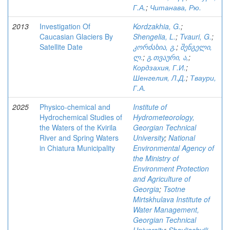
Г.А.
;
Читанава, Рю.
2013
Investigation Of
Kordzakhia, G.
;
Caucasian Glaciers By
Shengelia, L.
;
Tvauri, G.
;
Satellite Date
კორძახია, გ.
;
შენგელი,
ლ.
;
გ.თვაური, ა,
;
Кордзахия, Г.И.
;
Шенгелия, Л.Д.
;
Тваури,
Г.А.
2025
Physico-chemical and
Institute of
Hydrochemical Studies of
Hydrometeorology,
the Waters of the Kvirila
Georgian Technical
River and Spring Waters
University
;
National
in Chiatura Municipality
Environmental Agency of
the Ministry of
Environment Protection
and Agriculture of
Georgia
;
Tsotne
Mirtskhulava Institute of
Water Management,
Georgian Technical