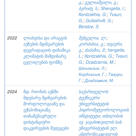
გ.
;
გულიაშვილი, გ.
;
ბერიძე, ს.
;
Shengelia, l.
;
Kordzakhia, G.
;
Tvauri,
G.
;
Guliashvili, G.
;
Beridze, S.
2022
ლიახვისა და არაგვის
შენგელია, ლ.
;
აუზების მყინვარების
კორძახია, გ.
;
თვაური,
დეგრადაციის დინამიკა
გ.
;
ძაძამია, მ.
;
hengelia,
კლიმატის მიმდინარე
L.
;
Kordzakhia, G.
;
Tvauri,
ცვლილების ფონზე
G.
;
Dzadzamia, M.
;
Шенгелия, Л.
;
Кордзахия, Г.
;
Тваури,
Г.
;
Дзадзамия, М.
2024
მდ. რიონის აუზში
საქართველოს
მდებარე მყინვარების
ტექნიკური
მორფოლოგიაზე და
უნივერსიტეტის
ექსპოზიციაზე
ჰიდრომეტეოროლოგიის
თანამგზავრული
ინსტიტუტი
;
თბილისის
დისტანციური
ივ. ჯავახიשვილის სახ.
დაკვირვების შედეგები
უნივერსიტეტის ელ.
ანდრონიკაשვილის