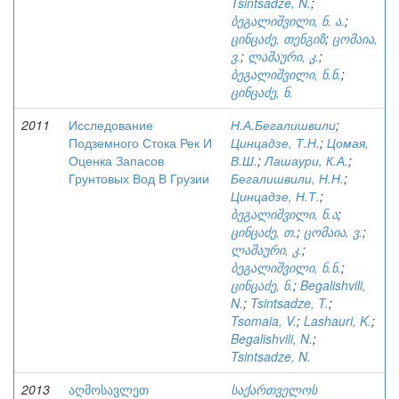
Tsintsadze, N.
;
ბეგალიშვილი, ნ. ა.
;
ცინცაძე, თენგიზ
;
ცომაია,
ვ.
;
ლაშაური, კ.
;
ბეგალიშვილი, ნ.ნ.
;
ცინცაძე, ნ.
2011
Исследование
Н.А.Бегалишвили
;
Подземного Стока Рек И
Цинцадзе, Т.Н.
;
Цомая,
Оценка Запасов
В.Ш.
;
Лашаури, К.А.
;
Грунтовых Вод В Грузии
Бегалишвили, Н.Н.
;
Цинцадзе, Н.Т.
;
ბეგალიშვილი, ნ.ა
;
ცინცაძე, თ.
;
ცომაია, ვ.
;
ლაშაური, კ.
;
ბეგალიშვილი, ნ.ნ.
;
ცინცაძე, ნ.
;
Begalishvili,
N.
;
Tsintsadze, T.
;
Tsomaia, V.
;
Lashauri, K.
;
Begalishvili, N.
;
Tsintsadze, N.
2013
აღმოსავლეთ
საქართველოს