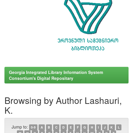
Georgia Integrated Library Information System
Consortium's Digital Repositary
Browsing by Author Lashauri,
K.
Jump to:
0-9
A
B
C
D
E
F
G
H
I
J
K
L