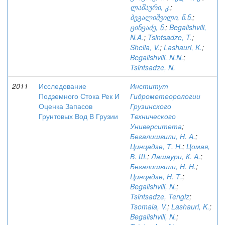
ლაშაური, კ.
;
ბეგალიშვილი, ნ.ნ.
;
ცინცაძე, ნ.
;
Begalishvili,
N.A.
;
Tsintsadze, T.
;
Shelia, V.
;
Lashauri, K.
;
Begalishvili, N.N.
;
Tsintsadze, N.
2011
Исследование
Институт
Подземного Стока Рек И
Гидрометеорологии
Оценка Запасов
Грузинского
Грунтовых Вод В Грузии
Технического
Университета
;
Бегалишвили, Н. А.
;
Цинцадзе, Т. Н.
;
Цомая,
В. Ш.
;
Лашаури, К. А.
;
Бегалишвили, Н. Н.
;
Цинцадзе, Н. Т.
;
Begalishvili, N.
;
Tsintsadze, Tengiz
;
Tsomaia, V.
;
Lashauri, K.
;
Begalishvili, N.
;