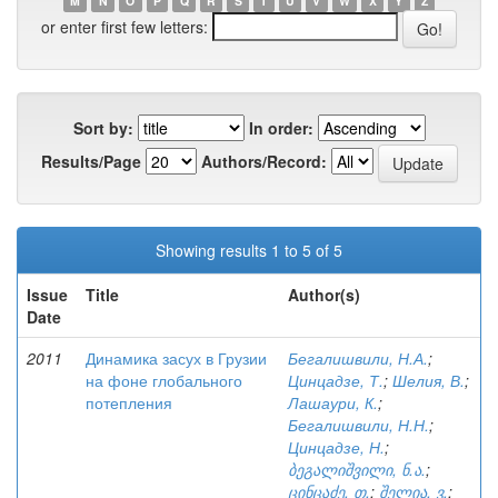
M
N
O
P
Q
R
S
T
U
V
W
X
Y
Z
or enter first few letters:
Sort by:
In order:
Results/Page
Authors/Record:
Showing results 1 to 5 of 5
Issue
Title
Author(s)
Date
2011
Динамика засух в Грузии
Бегалишвили, Н.А.
;
на фоне глобального
Цинцадзе, Т.
;
Шелия, В.
;
потепления
Лашаури, К.
;
Бегалишвили, Н.Н.
;
Цинцадзе, Н.
;
ბეგალიშვილი, ნ.ა.
;
ცინცაძე, თ.
;
შელია, ვ.
;