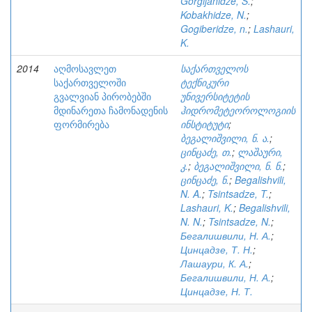
Gorgijanidze, S.
;
Kobakhidze, N.
;
Gogiberidze, n.
;
Lashauri,
K.
2014
აღმოსავლეთ
საქართველოს
საქართველოში
ტექნიკური
გვალვიან პირობებში
უნივერსიტეტის
მდინარეთა ჩამონადენის
ჰიდრომეტეოროლოგიის
ფორმირება
ინსტიტუტი
;
ბეგალიშვილი, ნ. ა.
;
ცინცაძე, თ.
;
ლაშაური,
კ.
;
ბეგალიშვილი, ნ. ნ.
;
ცინცაძე, ნ.
;
Begalishvili,
N. A.
;
Tsintsadze, T.
;
Lashauri, K.
;
Begalishvili,
N. N.
;
Tsintsadze, N.
;
Бегалишвили, Н. А.
;
Цинцадзе, Т. Н.
;
Лашаури, К. А.
;
Бегалишвили, Н. А.
;
Цинцадзе, Н. Т.