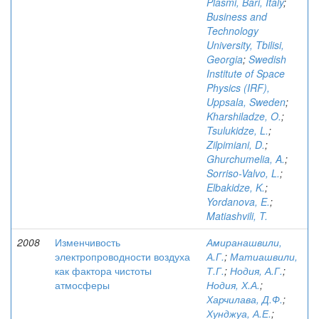
Plasmi, Bari, Italy
;
Business and
Technology
University, Tbilisi,
Georgia
;
Swedish
Institute of Space
Physics (IRF),
Uppsala, Sweden
;
Kharshiladze, O.
;
Tsulukidze, L.
;
Zilpimiani, D.
;
Ghurchumelia, A.
;
Sorriso-Valvo, L.
;
Elbakidze, K.
;
Yordanova, E.
;
Matiashvili, T.
2008
Изменчивость
Амиранашвили,
электропроводности воздуха
А.Г.
;
Матиашвили,
как фактора чистоты
Т.Г.
;
Нодия, А.Г.
;
атмосферы
Нодия, Х.А.
;
Харчилава, Д.Ф.
;
Хунджуа, А.Е.
;