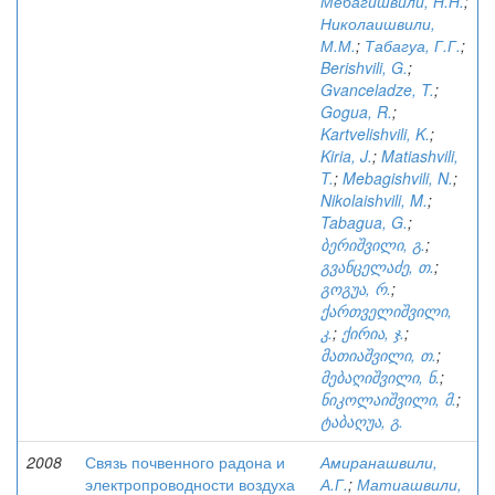
Мебагишвили, Н.Н.
;
Николаишвили,
М.М.
;
Табагуа, Г.Г.
;
Berishvili, G.
;
Gvanceladze, T.
;
Gogua, R.
;
Kartvelishvili, K.
;
Kiria, J.
;
Matiashvili,
T.
;
Mebagishvili, N.
;
Nikolaishvili, M.
;
Tabagua, G.
;
ბერიშვილი, გ.
;
გვანცელაძე, თ.
;
გოგუა, რ.
;
ქართველიშვილი,
კ.
;
ქირია, ჯ.
;
მათიაშვილი, თ.
;
მებაღიშვილი, ნ.
;
ნიკოლაიშვილი, მ.
;
ტაბაღუა, გ.
2008
Связь почвенного радона и
Амиранашвили,
электропроводности воздуха
А.Г.
;
Матиашвили,