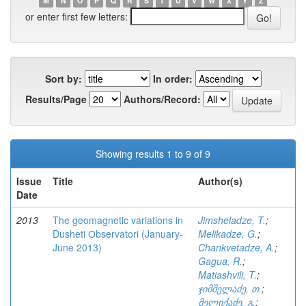
M
N
O
P
Q
R
S
T
U
V
W
X
Y
Z
or enter first few letters:
Sort by:
In order:
Results/Page
Authors/Record:
Showing results 1 to 9 of 9
Issue
Title
Author(s)
Date
2013
The geomagnetic variations in
Jimsheladze, T.
;
Dusheti Оbservatori (January-
Melikadze, G.
;
June 2013)
Chankvetadze, A.
;
Gagua, R.
;
Matiashvili, T.
;
ჯიმშელაძე, თ.
;
მელიქაძე, გ.
;