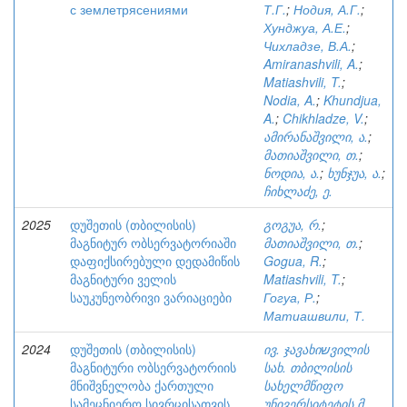
с землетрясениями
Т.Г.
;
Нодия, А.Г.
;
Хунджуа, А.Е.
;
Чихладзе, В.А.
;
Amiranashvili, A.
;
Matiashvili, T.
;
Nodia, A.
;
Khundjua,
A.
;
Chikhladze, V.
;
ამირანაშვილი, ა.
;
მათიაშვილი, თ.
;
ნოდია, ა.
;
ხუნჯუა, ა.
;
ჩიხლაძე, ე.
2025
დუშეთის (თბილისის)
გოგუა, რ.
;
მაგნიტურ ობსერვატორიაში
მათიაშვილი, თ.
;
დაფიქსირებული დედამიწის
Gogua, R.
;
მაგნიტური ველის
Matiashvili, T.
;
საუკუნეობრივი ვარიაციები
Гогуа, Р.
;
Матиашвили, Т.
2024
დუშეთის (თბილისის)
ივ. ჯავახიשვილის
მაგნიტური ობსერვატორიის
სახ. თბილისის
მნიშვნელობა ქართული
სახელმწიფო
სამეცნიერო სივრცისათვის
უნივერსიტეტის მ.