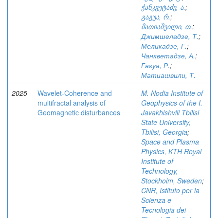
ჭანკვეტაძე, ა.
;
გაგუა, რ.
;
მათიაშვილი, თ.
;
Джимшеладзе, Т.
;
Меликадзе, Г.
;
Чанкветадзе, А.
;
Гагуа, Р.
;
Матиашвили, Т.
2025
Wavelet-Coherence and
M. Nodia Institute of
multifractal analysis of
Geophysics of the I.
Geomagnetic disturbances
Javakhishvili Tbilisi
State University,
Tbilisi, Georgia
;
Space and Plasma
Physics, KTH Royal
Institute of
Technology,
Stockholm, Sweden
;
CNR, Istituto per la
Scienza e
Tecnologia dei