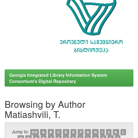
Georgia Integrated Library Information System
Consortium's Digital Repositary
Browsing by Author
Matiashvili, T.
Jump to:
0-9
A
B
C
D
E
F
G
H
I
J
K
L