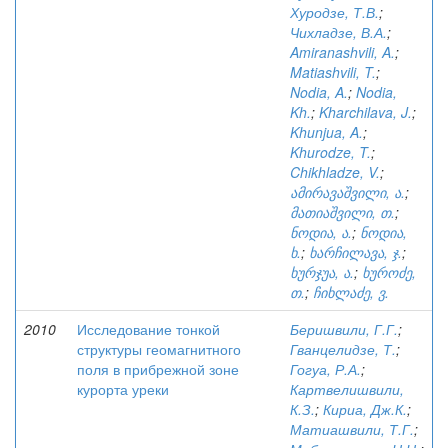
Хуродзе, Т.В.
;
Чихладзе, В.А.
;
Amiranashvili, A.
;
Matiashvili, T.
;
Nodia, A.
;
Nodia,
Kh.
;
Kharchilava, J.
;
Khunjua, A.
;
Khurodze, T.
;
Chikhladze, V.
;
ამირავაშვილი, ა.
;
მათიაშვილი, თ.
;
ნოდია, ა.
;
ნოდია,
ხ.
;
ხარჩილავა, ჯ.
;
ხურჯუა, ა.
;
ხუროძე,
თ.
;
ჩიხლაძე, ვ.
2010
Исследование тонкой
Беришвили, Г.Г.
;
структуры геомагнитного
Гванцелидзе, Т.
;
поля в прибрежной зоне
Гогуа, Р.А.
;
курорта уреки
Картвелишвили,
К.З.
;
Кириа, Дж.К.
;
Матиашвили, Т.Г.
;